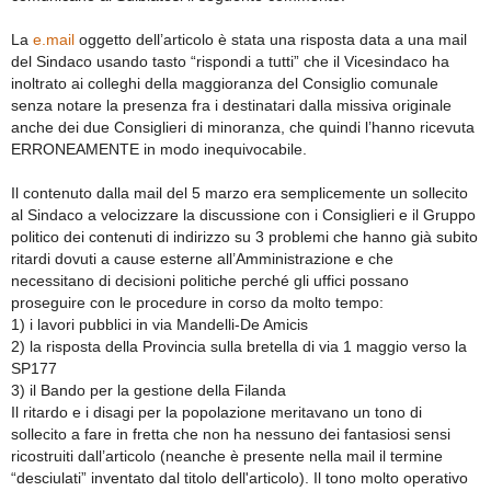
La
e.mail
oggetto dell’articolo è stata una risposta data a una mail
del Sindaco usando tasto “rispondi a tutti” che il Vicesindaco ha
inoltrato ai colleghi della maggioranza del Consiglio comunale
senza notare la presenza fra i destinatari dalla missiva originale
anche dei due Consiglieri di minoranza, che quindi l’hanno ricevuta
ERRONEAMENTE in modo inequivocabile.
Il contenuto dalla mail del 5 marzo era semplicemente un sollecito
al Sindaco a velocizzare la discussione con i Consiglieri e il Gruppo
politico dei contenuti di indirizzo su 3 problemi che hanno già subito
ritardi dovuti a cause esterne all’Amministrazione e che
necessitano di decisioni politiche perché gli uffici possano
proseguire con le procedure in corso da molto tempo:
1) i lavori pubblici in via Mandelli-De Amicis
2) la risposta della Provincia sulla bretella di via 1 maggio verso la
SP177
3) il Bando per la gestione della Filanda
Il ritardo e i disagi per la popolazione meritavano un tono di
sollecito a fare in fretta che non ha nessuno dei fantasiosi sensi
ricostruiti dall’articolo (neanche è presente nella mail il termine
“desciulati” inventato dal titolo dell'articolo). Il tono molto operativo