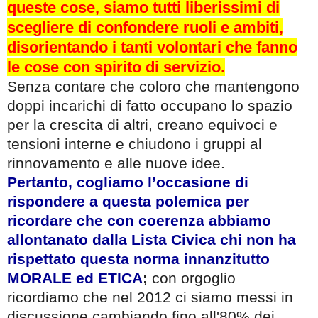
queste cose, siamo tutti liberissimi di
scegliere di confondere ruoli e ambiti,
disorientando i tanti volontari che fanno
le cose con spirito di servizio.
Senza contare che coloro che mantengono
doppi incarichi di fatto occupano lo spazio
per la crescita di altri, creano equivoci e
tensioni interne e chiudono i gruppi al
rinnovamento e alle nuove idee.
Pertanto, cogliamo l’occasione di
rispondere a questa polemica per
ricordare che con coerenza abbiamo
allontanato dalla Lista Civica chi non ha
rispettato questa norma innanzitutto
MORALE ed ETICA
;
con orgoglio
ricordiamo che nel 2012 ci siamo messi in
discussione cambiando fino all'80% dei