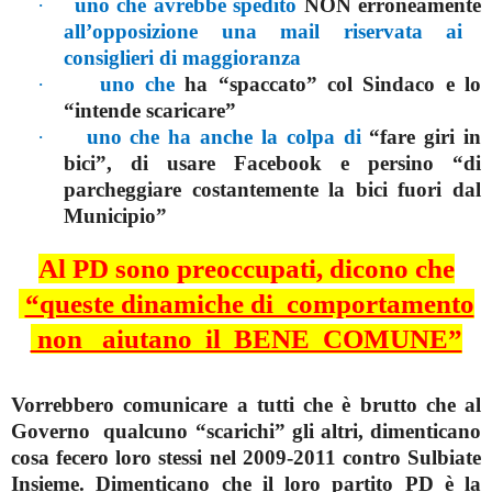
·
uno che avrebbe spedito
NON erroneamente
all’opposizione una mail riservata ai
consiglieri di maggioranza
·
uno che
ha “spaccato” col Sindaco e lo
“intende scaricare”
·
uno che ha anche la colpa di
“fare giri in
bici”, di usare Facebook e persino “di
parcheggiare costantemente la bici fuori dal
Municipio”
Al PD sono preoccupati, dicono che
“queste dinamiche di comportamento
non aiutano il BENE COMUNE”
Vorrebbero comunicare a tutti che è brutto che al
Governo qualcuno “scarichi” gli altri, dimenticano
cosa fecero loro stessi nel 2009-2011 contro Sulbiate
Insieme. Dimenticano che il loro partito PD è la