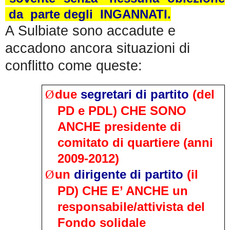
da parte degli INGANNATI.
A Sulbiate sono accadute e
accadono ancora situazioni di
conflitto come queste:
due
segretari di partito
(del
Ø
PD e PDL) CHE SONO
ANCHE presidente di
comitato di quartiere (anni
2009-2012)
un
dirigente di partito
(il
Ø
PD) CHE E’ ANCHE un
responsabile/attivista del
Fondo solidale