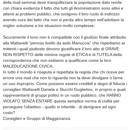
della mail semmai deve tranquillizzare la popolazione dato rende
con chiara evidenza il fatto che tutti gli Amministratori sono attivi e
attenti ai problemi pubblici, che svolgono il loro ruolo di indirizzo
avendo cura del fatto che non si perda altro tempo nell’adottare la
miglior soluzione a tre situazioni molto complesse.
Sicuramente il tono non è compatibile con il giudizio finale attribuito
alla Mattavelli “penoso livello da asilo Mariuccia” che rispediamo ai
mittenti i quali piuttosto devono giustificare il loro atto di GRAVE
NON RISPETTO delle minime regole di ETICA e di TUTELA della
corrispondenza che non esitiamo a qualificare come la loro
MALEDUCAZIONE CIVICA.
In tutto il mondo è risaputa e rispettata la regola che chi riceve per
errore una mail che non lo riguarda non la deve divulgare o farne
un uso improprio. Come possono essere credibili e degni di fiducia i
consiglieri Mattavelli Daniela e Stucchi Guglielmo, in proprio e quali
rappresentanti di gruppi politici in un ruolo pubblico, che HANNO
VIOLATO SENZA ESITARE questa semplice norma di civiltà per
perseguire l'obiettivo - quello si infantile - di denigrare ad ogni
costo?
Consiglieri e Gruppo di Maggioranza