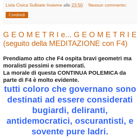
Lista Civica Sulbiate Insieme
alle
23:50
Nessun commento:
Condividi
G E O M E T R I e... G E O M E T R I E
(seguito della MEDITAZIONE con F4)
Prendiamo atto che F4 ospita bravi geometri ma
moralisti pessimi e smemorati.
La morale di questa CONTINUA POLEMICA da
parte di F4 è molto evidente.
tutti coloro che governano sono
destinati ad essere considerati
bugiardi, deliranti,
antidemocratici, oscurantisti, e
sovente pure ladri.