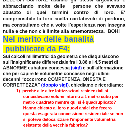
abbracciando molte delle persone che avevano
abusato di quei termini contro di loro. E’
comprensibile la loro scelta caritatevole di perdono,
ma constatiamo che a volte l'esperienza non insegna
nulla e che non c'è limite alla smemoratezza. BOH!
Nel merito delle banalità
pubblicate da F4:
Sui calcoli millimetrici da geometra che disquisiscono
sull’insignificante differenziale fra i 3,86 e i 4,5 metri di
ABNORME cubatura concessa
(sig!)
e sull’affermazione
che per capire le volumetrie concesse negli ultimi
decenni “occorrono COMPETENZA, ONESTA E
CORRETTEZZA”
(doppio sig!)
, chiediamo e ricordiamo:
1)
perché alle altre lottizzazioni residenziali si
concedevano volumi intorno a 1 metro cubo per
metro quadrato mentre qui si è quadruplicato?
Hanno chiesto ai loro nuovi amici che fecero
questa esagerata concessione residenziale se non
si poteva delocalizzare l’imponente volumetria
esistente della vecchia fabbrica?