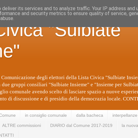
deliver its services and to analyze traffic. Your IP address and
formance and security metrics to ensure quality of service, ge
 abuse.
Civica "Sulbiate
me"
 Comunicazione degli elettori della Lista Civica "Sulbiate Insi
due gruppi consiliari "Sulbiate Insieme" e "Insieme per Sulbi
glio comunale avendo scelto di lasciare spazio a nuove esperien
nto di discussione e di presidio della democrazia locale. C
 Comune
in consiglio comunale
dalla bacheca
interpellanze
ALTRE commissioni
DIARIO dal Comune 2017-2019
la nuova
NTATTI