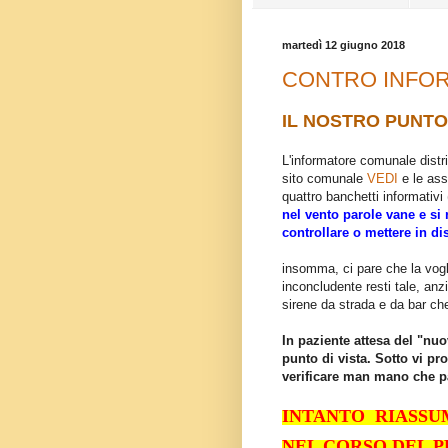
martedì 12 giugno 2018
CONTRO INFO
IL NOSTRO PUNTO 
L'informatore comunale distri
sito comunale
VEDI
e le a
quattro banchetti informativi 
nel vento parole vane e si
controllare o mettere in d
insomma, ci pare che la vogl
inconcludente resti tale, anzi
sirene da strada e da bar ch
I
n paziente attesa del "nuo
punto di vista. Sotto vi p
verificare man mano che pa
INTANTO RIASSU
NEL CORSO DEL P