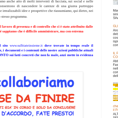
amo anche atto di molti interventi di facciata, sui social e nelle
consentono di nascondere le carenze di una giunta purtroppo
Mau
e irrealizzabili idee e prospettive che riassumiamo, qui dietro, nei
sin
ro stesso programma.
Silv
GL
 lavoro di presenza e di controllo che ci è stato attribuito dalle
Anc
ché sappiamo che è difficile amministrare, ma con estrema
deb
cos
isp
con
il sito
www.sulbiateinsieme.it
dove trovate in tempo reale il
i documenti e i contenuti delle nostre azioni pubbliche attuali
IL
TO sui fatti concreti che non fa male, anzi mette in evidenza
CO
Abb
Fas
nel
com
dell
che
il 
AL
SE