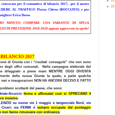
►
20
 convocato per il consuntivo di bilancio 2017, per il nostro
►
20
HIUDERE AL TRAFFICO Piazza Chiesa (BOCCIATO) e per
sigliere Erica Dosso.
IMO MINUTO COMPARE UNA VARIANTE DI SPESA
 DI PREVISIONE 2018-2020 appena approvato in aprile!
BILANCIO 2017
zione di Giunta con i “risultati conseguiti” che non sono
oro degli uffici comunali. Nella campagna elettorale del
nne dileggiato a piene mani MENTRE OGGI DIVENTA
merito della nuova Giunta la quale, a parte qualche
ti vari e inaugurazioni NON HA ANCORA DECISO E FATTO
oblemi scottanti del paese, che sono:
iate-Aicurzio
ferma e affossata! così si SPRECANO 4
oro insieme
;
ENZIO su nuove vie 1 maggio e tangenziale Nord, vie
e Ciceri; via FERMI è
sempre occupata dal ponteggio
e non fanno rimuovere con ordinanza
;