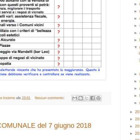
►
►
►
►
►
►
▼
►
►
►
►
ate Insieme
alle
23:01
Nessun commento:
►
►
20
►
20
OMUNALE del 7 giugno 2018
►
20
►
20