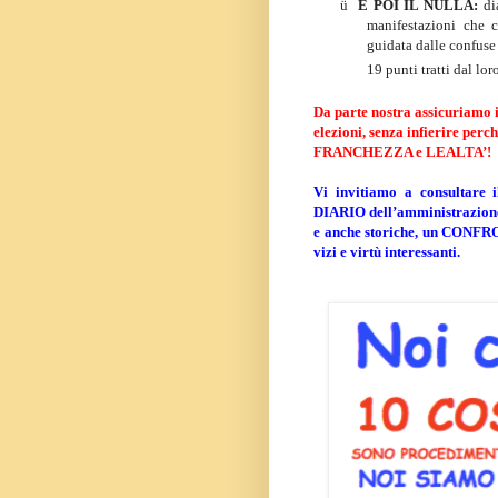
ü
E POI IL NULLA:
di
manifestazioni che 
guidata dalle confuse 
19 punti tratti dal lo
Da parte nostra assicuriamo il
elezioni, senza infierire per
FRANCHEZZA e LEALTA’!
Vi invitiamo a consultare 
DIARIO dell’amministrazione, 
e anche storiche, un CONFRON
vizi e virtù interessanti.