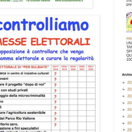
200
pre
mez
UN
TA
SP
QU
10
Archiv
►
20
►
20
►
20
►
20
►
20
►
20
►
20
▼
20