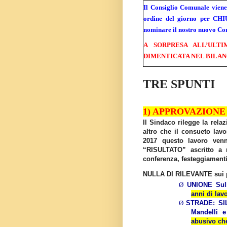
Il Consiglio Comunale viene
ordine del giorno per C
nominare il nostro nuovo Con
A SORPRESA ALL’ULT
DIMENTICATA NEL BILANCIO
TRE SPUNTI
1) APPROVAZIONE 
Il Sindaco rilegge la rela
altro che il consueto lav
2017 questo lavoro ve
“RISULTATO” ascritto a 
conferenza, festeggiamen
NULLA DI RILEVANTE sui pr
Ø
UNIONE Sulb
anni di lav
Ø
STRADE: SIL
Mandelli 
abusivo ch