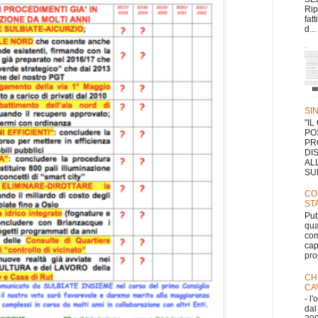
Rip
fat
d...
SI
"I
PO
PR
DI
AL
SUL
CO
ST
Pub
qua
com
cap
pro
CH
CA
- l
dal