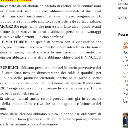
press
mo cercato di collaborare chiedendo di entrare nelle commissioni
in Via
i: siamo stati respinti e così abbiamo esercitato il diritto ad
istinti ma con i medesimi obiettivi e lo stesso programma. LE
E-mai
icottate sono il solo ambito di possibile reale collaborazione.
AICURZIO:
registriamo che non è stato fatto alcun passo avanti
e tutte le iniziative in corso e abbiamo perso tutti i vantaggi
Post p
icurzio va alle elezioni … e ciao bambina!
 E VIA FERMI:
una specie di comica con il vicesindaco che
NO
nto, poi impaurito scrive a Prefetto e Soprintendenza che non è
SEG
ranno le regole, poi il sindaco lo smentisce comunicando che
Per
ind
ietà per abbattere …
e allora abbiamo chiesto noi il VINCOLO
di 
nos
 PUBBLICI:
abbiamo preso atto che nel bilancio preventivo dei
è stata fatta nessuna dimostrazione dei soldi disponibili per
A 
AC
ali punti delle promesse elettorali; anche nelle piccole scelte
CO
va giunta - con un bando molto dubbio – dilapidare 8 mila euro
LU
e 2017 esagerazione subito auto-smascherata per la festa 2018 che
E' 
ro: benvenuti nella realtà.
PAR
gru
HE:
niente, fermati anche tutti i procedimenti già in corso; fa
Sul
 della tromba d’aria estiva che ha obbligato il rifacimento del
n...
romo.
timane dalle elezioni abbiamo subìto la pericolosa ordinanza di
ella piazza Chiesa (promessa n.16: riqualificare le piazze) in onore
rbati dal senso unico di via 4 novembre.