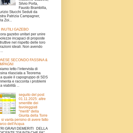
Silvio Porta,
Fausto Brambilla,
rizio Stucchi Seduti da
istra Patrizia Campagner,
ia Zoi...
I INUTILI GAZEBO
ora gazebo unitari per unire
olezze incapaci di proposte
truttive nel rispetto delle loro
irazioni ideali. Non avendo
...
 PAESE SECONDO FASSINA &
MPAGNI
iamo letto l’intervista di
sina rilasciata a Teorema
la quale il capogruppo di SDS
menta e racconta i problemi
a viabilità ...
seguito del post
01.11.2025: altre
smentite dei
favoleggiati
"meriti" della
Giunta della Torre
 si vanta persino di avere fatto
Parco dell'Acqua
TRI GRAVI DEMERITI DELLA
DICENTE "GIUNTA CHE FA"