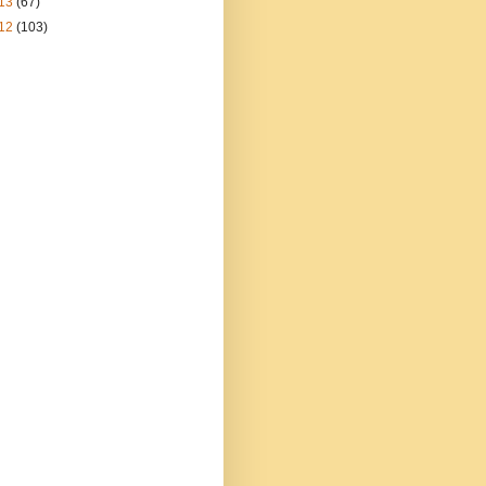
13
(67)
12
(103)