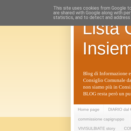
This site uses cookies from Google to 
are shared with Google along with per
statistics, and to detect and address
Lista 
Insie
Blog di Informazione e
Consiglio Comunale da 
non siamo più in Consi
BLOG resta però un pu
Home page
DIARIO dal
commissione capigruppo
VIVISULBIATE story
CO