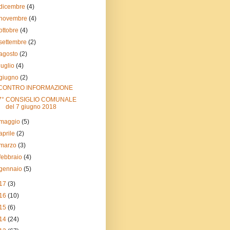
dicembre
(4)
novembre
(4)
ottobre
(4)
settembre
(2)
agosto
(2)
luglio
(4)
giugno
(2)
CONTRO INFORMAZIONE
7° CONSIGLIO COMUNALE
del 7 giugno 2018
maggio
(5)
aprile
(2)
marzo
(3)
febbraio
(4)
gennaio
(5)
17
(3)
16
(10)
15
(6)
14
(24)