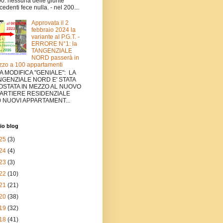
0: nessuna delle giunte
cedenti fece nulla. - nel 200...
Approvata il 2
febbraio 2024 la
variante al P.G.T. -
ERRORE N°1: la
TANGENZIALE
NORD passerà in
zo a 100 appartamenti
A MODIFICA "GENIALE": LA
NGENZIALE NORD E' STATA
OSTATA IN MEZZO AL NUOVO
ARTIERE RESIDENZIALE
0 NUOVI APPARTAMENT...
io blog
25
(3)
24
(4)
23
(3)
22
(10)
21
(21)
20
(38)
19
(32)
18
(41)