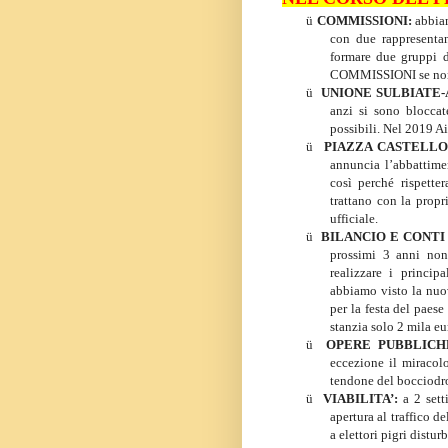
ü
COMMISSIONI:
abbia
con due rappresentant
formare due gruppi d
COMMISSIONI se non bo
ü
UNIONE SULBIATE-
anzi si sono bloccat
possibili. Nel 2019 A
ü
PIAZZA CASTELLO
annuncia l’abbattime
così perché rispette
trattano con la propr
ufficiale.
ü
BILANCIO E CONTI
prossimi 3 anni non 
realizzare i princip
abbiamo visto la nuo
per la festa del paes
stanzia solo 2 mila eu
ü
OPERE PUBBLIC
eccezione il miracolo
tendone del bocciod
ü
VIABILITA’:
a 2 set
apertura al traffico d
a elettori pigri distu