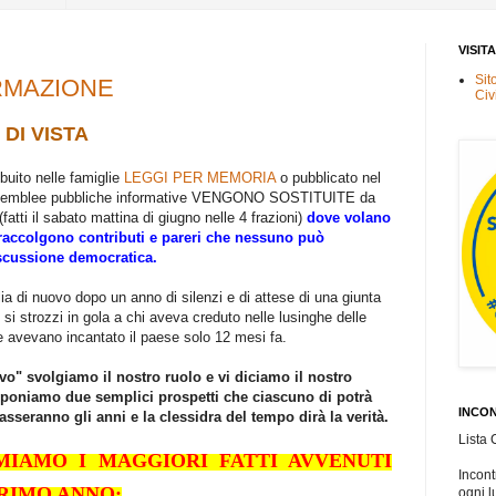
VISIT
Sit
RMAZIONE
Civ
DI VISTA
buito nelle famiglie
LEGGI PER MEMORIA
o pubblicato nel
ssemblee pubbliche informative VENGONO SOSTITUITE da
(fatti il sabato mattina di giugno nelle 4 frazioni)
dove volano
 raccolgono contributi e pareri che nessuno può
iscussione democratica.
ia di nuovo dopo un anno di silenzi e di attese di una giunta
 si strozzi in gola a chi aveva creduto nelle lusinghe delle
e avevano incantato il paese solo 12 mesi fa.
vo" svolgiamo il nostro ruolo e vi diciamo il nostro
roponiamo due semplici prospetti che ciascuno di potrà
INCON
sseranno gli anni e la clessidra del tempo dirà la verità.
Lista 
MIAMO I MAGGIORI FATTI AVVENUTI
Incontr
RIMO ANNO:
ogni l