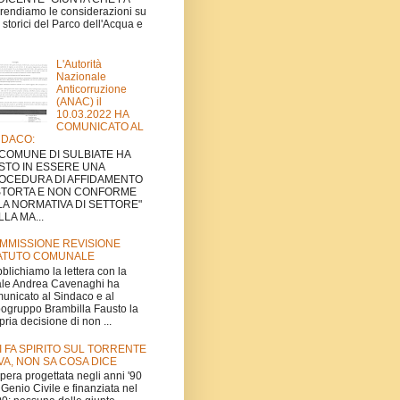
rendiamo le considerazioni su
ti storici del Parco dell'Acqua e
L'Autorità
Nazionale
Anticorruzione
(ANAC) il
10.03.2022 HA
COMUNICATO AL
NDACO:
L COMUNE DI SULBIATE HA
STO IN ESSERE UNA
OCEDURA DI AFFIDAMENTO
STORTA E NON CONFORME
LA NORMATIVA DI SETTORE"
LA MA...
MMISSIONE REVISIONE
ATUTO COMUNALE
blichiamo la lettera con la
le Andrea Cavenaghi ha
unicato al Sindaco e al
ogruppo Brambilla Fausto la
pria decisione di non ...
I FA SPIRITO SUL TORRENTE
VA, NON SA COSA DICE
'opera progettata negli anni '90
 Genio Civile e finanziata nel