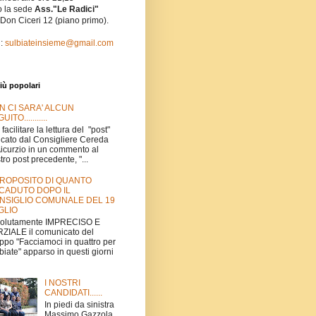
o la sede
Ass."Le Radici"
 Don Ciceri 12 (piano primo).
l:
sulbiateinsieme@gmail.com
iù popolari
N CI SARA' ALCUN
UITO...........
 facilitare la lettura del "post"
icato dal Consigliere Cereda
Aicurzio in un commento al
tro post precedente, "...
PROPOSITO DI QUANTO
CADUTO DOPO IL
NSIGLIO COMUNALE DEL 19
GLIO
volutamente IMPRECISO E
ZIALE il comunicato del
ppo "Facciamoci in quattro per
biate" apparso in questi giorni
I NOSTRI
CANDIDATI......
In piedi da sinistra
Massimo Gazzola,