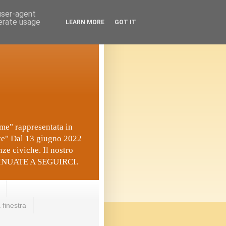
 user-agent
nerate usage
LEARN MORE
GOT IT
eme" rappresentata in
ate" Dal 13 giugno 2022
ze civiche. Il nostro
ONTINUATE A SEGUIRCI.
 finestra