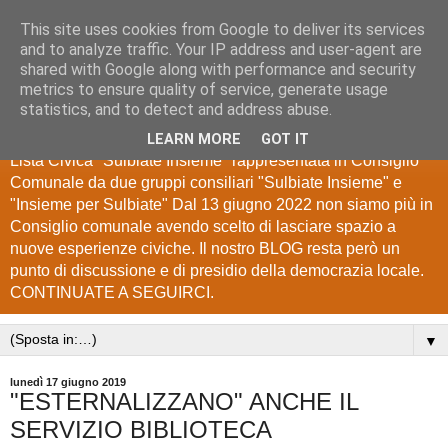
This site uses cookies from Google to deliver its services
Lista Civica "Sulbiate
and to analyze traffic. Your IP address and user-agent are
shared with Google along with performance and security
Insieme"
metrics to ensure quality of service, generate usage
statistics, and to detect and address abuse.
Blog di Informazione e Comunicazione degli elettori della
LEARN MORE
GOT IT
Lista Civica "Sulbiate Insieme" rappresentata in Consiglio
Comunale da due gruppi consiliari "Sulbiate Insieme" e
"Insieme per Sulbiate" Dal 13 giugno 2022 non siamo più in
Consiglio comunale avendo scelto di lasciare spazio a
nuove esperienze civiche. Il nostro BLOG resta però un
punto di discussione e di presidio della democrazia locale.
CONTINUATE A SEGUIRCI.
▼
lunedì 17 giugno 2019
"ESTERNALIZZANO" ANCHE IL
SERVIZIO BIBLIOTECA