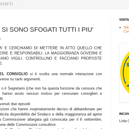
NTATTI
VISIT
Sit
SI SONO SFOGATI TUTTI I PIU'
Civ
.
RITA' E CERCHIAMO DI METTERE IN ATTO QUELLO CHE
RIE E RESPONSABILI: LA MAGGIORANZA GOVERNI E
IANO VIGILI, CONTROLLINO E FACCIANO PROPOSTE
E.
EL CONSIGLIO
si è svolta una normale interazione con
iverse su tanti argomenti.
a o il Segretario (che non ha questa funzione da censura che
on hanno avuto nessun motivo per censurare consiglieri e
ti
vvenuti due episodi:
sizioni che hanno inopinatamente deciso di abbandonare per
INCON
splicita disponibilità del Sindaco e della maggioranza ad aprire
na Commissione allargata già convocata per il 6 settembre;
Lista 
ione delle Commissioni consultive.