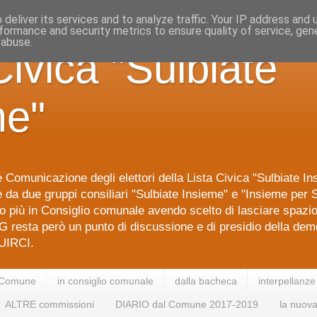
deliver its services and to analyze traffic. Your IP address and
formance and security metrics to ensure quality of service, ge
 abuse.
Civica "Sulbiate
me"
 Comunicazione degli elettori della Lista Civica "Sulbiate I
da due gruppi consiliari "Sulbiate Insieme" e "Insieme per S
 più in Consiglio comunale avendo scelto di lasciare spazi
G resta però un punto di discussione e di presidio della dem
IRCI.
 Comune
in consiglio comunale
dalla bacheca
interpellanze
ALTRE commissioni
DIARIO dal Comune 2017-2019
la nuova