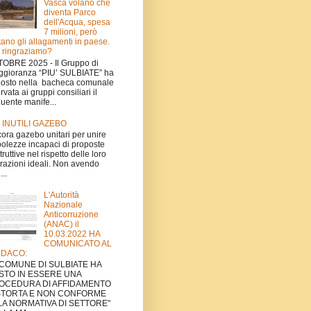
Vasca volano che
diventa Parco
dell'Acqua, spesa
7 milioni, però
tano gli allagamenti in paese.
 ringraziamo?
OBRE 2025 - Il Gruppo di
gioranza “PIU’ SULBIATE” ha
osto nella bacheca comunale
ervata ai gruppi consiliari il
uente manife...
I INUTILI GAZEBO
ora gazebo unitari per unire
olezze incapaci di proposte
truttive nel rispetto delle loro
irazioni ideali. Non avendo
...
L'Autorità
Nazionale
Anticorruzione
(ANAC) il
10.03.2022 HA
COMUNICATO AL
NDACO:
L COMUNE DI SULBIATE HA
STO IN ESSERE UNA
OCEDURA DI AFFIDAMENTO
STORTA E NON CONFORME
LA NORMATIVA DI SETTORE"