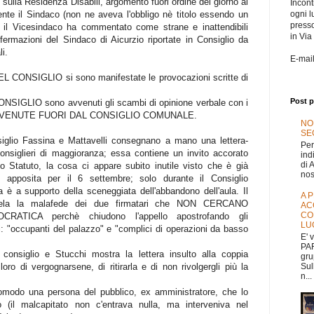
sulla Residenza Disabili, argomento fuori ordine del giorno al
Incontr
ogni l
nte il Sindaco (non ne aveva l'obbligo nè titolo essendo un
press
e il Vicesindaco ha commentato come strane e inattendibili
in Via
fermazioni del Sindaco di Aicurzio riportate in Consiglio da
i.
E-mai
CONSIGLIO si sono manifestate le provocazioni scritte di
Post p
IGLIO sono avvenuti gli scambi di opinione verbale con i
ne AVVENUTE FUORI DAL CONSIGLIO COMUNALE.
NO
SEG
iglio Fassina e Mattavelli consegnano a mano una lettera-
Per
consiglieri di maggioranza; essa contiene un invito accorato
ind
di 
lo Statuto, la cosa ci appare subito inutile visto che è già
nos
apposita per il 6 settembre; solo durante il Consiglio
 è a supporto della sceneggiata dell'abbandono dell'aula. Il
A 
rivela la malafede dei due firmatari che NON CERCANO
AC
CO
TICA perchè chiudono l'appello apostrofando gli
LU
li: "occupanti del palazzo" e "complici di operazioni da basso
E' 
PAR
consiglio e Stucchi mostra la lettera insulto alla coppia
gru
Sul
oro di vergognarsene, di ritirarla e di non rivolgergli più la
n...
lomodo una persona del pubblico, ex amministratore, che lo
(il malcapitato non c'entrava nulla, ma interveniva nel