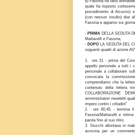
b) Fassina ha fatto domande 
quale ha risposto corteseme
procedimento di Aicurzio) 
(con nessun insulto) due af
Fassina e apparse sui giornal
-
PRIMA
DELLA SEDUTA DEL 
Mattavelli e Fassina;
-
DOPO
LA SEDUTA DEL CONS
seguenti quadri di azio
1. ore 21 - prima del Cons
appello personale a tutti i 
personale a collaborare sul
convocata la commissione 
comprendiamo che la lettera
contenuto della lettera 
COLLABORAZIONE DEMOCRA
amministratori neoeletti qua
impero contro i cittadini"
2. ore 00,45 - termina il 
Fassina/Mattavelli e intima l
parola fino al suo ritiro.
3. Stucchi allontana in ma
avvicina per un commento 