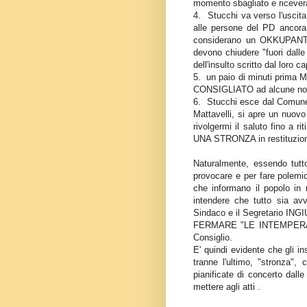
momento sbagliato e ricever
4. Stucchi va verso l'uscita 
alle persone del PD ancora 
considerano un OKKUPANTE 
devono chiudere "fuori dalle 
dell'insulto scritto dal loro 
5. un paio di minuti prima Ma
CONSIGLIATO ad alcune nostre
6. Stucchi esce dal Comune e
Mattavelli, si apre un nuovo
rivolgermi il saluto fino a r
UNA STRONZA in restituzione d
Naturalmente, essendo tutt
provocare e per fare polemic
che informano il popol
intendere che tutto sia av
Sindaco e il Segretario
FERMARE "LE INTEMPERANZ
Consiglio.
E' quindi evidente che gli ins
tranne l'ultimo, "stronza",
pianificate di concerto dalle
mettere agli atti .