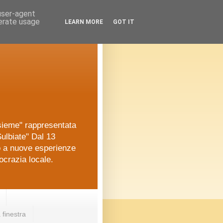
 user-agent
nerate usage
LEARN MORE
GOT IT
nsieme" rappresentata
ulbiate" Dal 13
o a nuove esperienze
ocrazia locale.
 finestra