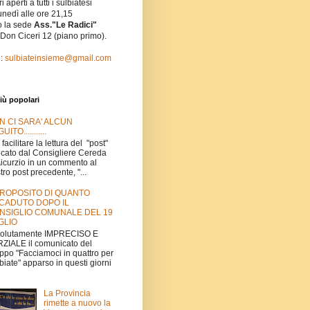
i aperti a tutti i sulbiatesi
unedì alle ore 21,15
o la sede
Ass."Le Radici"
 Don Ciceri 12 (piano primo).
l:
sulbiateinsieme@gmail.com
iù popolari
N CI SARA' ALCUN
UITO...........
 facilitare la lettura del "post"
icato dal Consigliere Cereda
Aicurzio in un commento al
tro post precedente, "...
PROPOSITO DI QUANTO
CADUTO DOPO IL
NSIGLIO COMUNALE DEL 19
GLIO
volutamente IMPRECISO E
ZIALE il comunicato del
ppo "Facciamoci in quattro per
biate" apparso in questi giorni
La Provincia
rimette a nuovo la