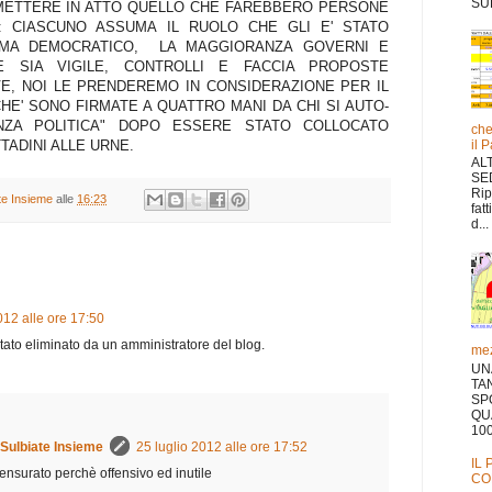
SUL
I METTERE IN ATTO QUELLO CHE FAREBBERO PERSONE
: CIASCUNO ASSUMA IL RUOLO CHE GLI E' STATO
EMA DEMOCRATICO, LA MAGGIORANZA GOVERNI E
E SIA VIGILE, CONTROLLI E FACCIA PROPOSTE
VE, NOI LE PRENDEREMO IN CONSIDERAZIONE PER IL
E' SONO FIRMATE A QUATTRO MANI DA CHI SI AUTO-
NZA POLITICA" DOPO ESSERE STATO COLLOCATO
che
TADINI ALLE URNE.
il 
AL
SE
Rip
ate Insieme
alle
16:23
fat
d...
012 alle ore 17:50
to eliminato da un amministratore del blog.
mez
UN
TA
SP
QU
10
 Sulbiate Insieme
25 luglio 2012 alle ore 17:52
IL
surato perchè offensivo ed inutile
CO