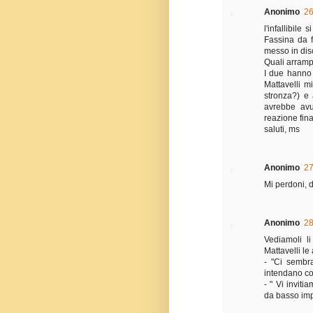
Anonimo
26
l'infallibile
Fassina da f
messo in dis
Quali arramp
I due hanno s
Mattavelli m
stronza?) e
avrebbe avu
reazione fin
saluti, ms
Anonimo
27
Mi perdoni, 
Anonimo
28
Vediamoli l
Mattavelli le
- "Ci sembr
intendano con
- " Vi invit
da basso imper