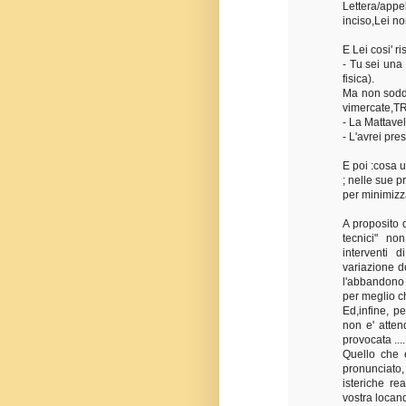
Lettera/appe
inciso,Lei n
E Lei cosi' r
- Tu sei una
fisica).
Ma non soddi
vimercate,T
- La Mattave
- L'avrei pr
E poi :cosa u
; nelle sue p
per minimizza
A proposito d
tecnici" no
interventi di
variazione de
l'abbandono 
per meglio ch
Ed,infine, pe
non e' atten
provocata ....
Quello che 
pronunciato
isteriche re
vostra locan