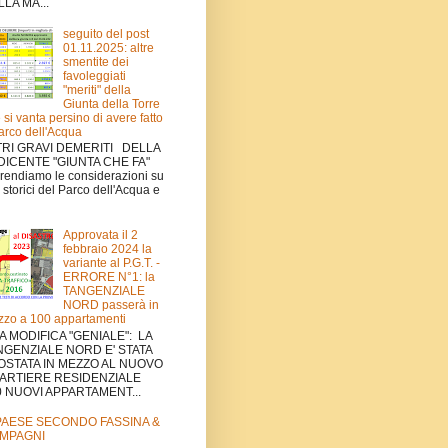
LA MA...
seguito del post
01.11.2025: altre
smentite dei
favoleggiati
"meriti" della
Giunta della Torre
 si vanta persino di avere fatto
Parco dell'Acqua
TRI GRAVI DEMERITI DELLA
DICENTE "GIUNTA CHE FA"
rendiamo le considerazioni su
ti storici del Parco dell'Acqua e
Approvata il 2
febbraio 2024 la
variante al P.G.T. -
ERRORE N°1: la
TANGENZIALE
NORD passerà in
zo a 100 appartamenti
A MODIFICA "GENIALE": LA
NGENZIALE NORD E' STATA
OSTATA IN MEZZO AL NUOVO
ARTIERE RESIDENZIALE
0 NUOVI APPARTAMENT...
 PAESE SECONDO FASSINA &
MPAGNI