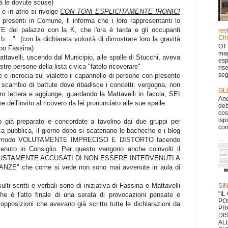
à le dovute scuse)
e in atrio si rivolge
CON TONI ESPLICITAMENTE IRONICI
presenti in Comune, li informa che i loro rappresentanti lo
del palazzo con la K, che l'ora è tarda e gli occupanti
res
Chi
b...." (con la dichiarata volontà di dimostrare loro la gravità
OTT
capo Fassina)
mag
ttavelli, uscendo dal Municipio, alle spalle di Stucchi, aveva
esp
 persone della lista civica "fatelo ricoverare"
ris
seg
 incrocia sul vialetto il capannello di persone con presente
 scambio di battute dove ribadisce i concetti: vergogna, non
GL
itiro lettera e aggiunge, guardando la Mattavelli in faccia, SEI
Anc
ell'invito al ricovero da lei pronunciato alle sue spalle.
deb
cos
isp
o già preparato e concordate a tavolino dai due gruppi per
con
a pubblica, il giorno dopo si scatenano le bacheche e i blog
o in modo VOLUTAMENTE IMPRECISO E DISTORTO facendo
venuto in Consiglio. Per questo vengono anche coinvolti il
 INGIUSTAMENTE ACCUSATI DI NON ESSERE INTERVENUTI A
E" che come si vede non sono mai avvenute in aula di
ulti scritti e verbali sono di iniziativa di Fassina e Mattavelli
SI
"I
 che è l'atto finale di una serata di provocazioni pensate e
PO
 opposizioni che avevano già scritto tutte le dichiarazioni da
PR
DI
AL