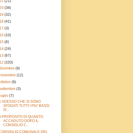
21
(21)
20
(38)
19
(32)
18
(41)
17
(3)
16
(10)
15
(6)
14
(24)
13
(67)
12
(103)
dicembre
(9)
novembre
(12)
ottobre
(9)
settembre
(3)
luglio
(7)
E ADESSO CHE SI SONO
SFOGATI TUTTI I PIU' BASSI
IS...
A PROPOSITO DI QUANTO
ACCADUTO DOPO IL
CONSIGLIO C...
CONSIGLIO COMUNALE DEL