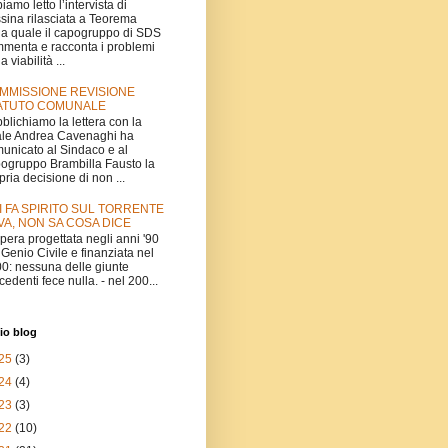
iamo letto l’intervista di
sina rilasciata a Teorema
la quale il capogruppo di SDS
menta e racconta i problemi
a viabilità ...
MMISSIONE REVISIONE
ATUTO COMUNALE
blichiamo la lettera con la
le Andrea Cavenaghi ha
unicato al Sindaco e al
ogruppo Brambilla Fausto la
pria decisione di non ...
I FA SPIRITO SUL TORRENTE
VA, NON SA COSA DICE
'opera progettata negli anni '90
 Genio Civile e finanziata nel
0: nessuna delle giunte
cedenti fece nulla. - nel 200...
io blog
25
(3)
24
(4)
23
(3)
22
(10)