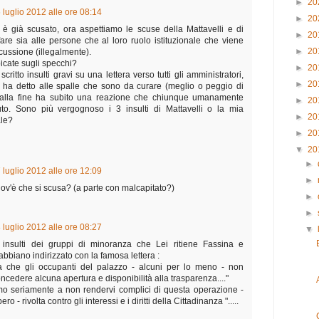
►
20
 luglio 2012 alle ore 08:14
►
20
 si è già scusato, ora aspettiamo le scuse della Mattavelli e di
►
20
are sia alle persone che al loro ruolo istituzionale che viene
►
20
cussione (illegalmente).
icate sugli specchi?
►
20
critto insulti gravi su una lettera verso tutti gli amministratori,
►
20
i ha detto alle spalle che sono da curare (meglio o peggio di
 alla fine ha subito una reazione che chiunque umanamente
►
20
to. Sono più vergognoso i 3 insulti di Mattavelli o la mia
►
20
ale?
►
20
▼
20
►
 luglio 2012 alle ore 12:09
►
dov'è che si scusa? (a parte con malcapitato?)
►
►
 luglio 2012 alle ore 08:27
▼
i insulti dei gruppi di minoranza che Lei ritiene Fassina e
 abbiano indirizzato con la famosa lettera :
a che gli occupanti del palazzo - alcuni per lo meno - non
cedere alcuna apertura e disponibilità alla trasparenza...."
iamo seriamente a non rendervi complici di questa operazione -
o - rivolta contro gli interessi e i diritti della Cittadinanza ".....