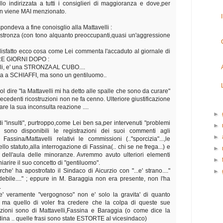
llo indirizzata a tutti i consiglieri di maggioranza e dove,per
on viene MAI menzionato.
ispondeva a fine conoisglio alla Mattavelli :
 stronza (con tono alquanto preoccupanti,quasi un'aggressione
sfatto ecco cosa come Lei commenta l'accaduto al giornale di
RE GIORNI DOPO :
lli, e' una STRONZA AL CUBO....
esa a SCHIAFFI, ma sono un gentiluomo..
ol dire "la Mattavelli mi ha detto alle spalle che sono da curare"
recedenti ricostruzioni non ne fa cenno. Ulteriore giustificazione
re la sua inconsulta reazione ....
►
i "insulti", purtroppo,come Lei ben sa,per intervenuti "problemi
►
n sono disponibili le registrazioni dei suoi commenti agli
►
 Fassina/Mattavelli relativi le commissioni (.."sporcizia"...,le
llo statuto,alla interrogazione di Fassina(.. chi se ne frega...) e
►
dell'aula delle minoranze. Avremmo avuto ulteriori elementi
►
iarire il suo concetto di "gentiluomo".
rche' ha apostrofato il Sindaco di Aicurzio con "...e' strano...."
►
debile...." ; eppure in M. Baraggia non era presente, non l'ha
.
e' veramente "vergognoso" non e' solo la gravita' di quanto
, ma quello di voler fra credere che la colpa di queste sue
azioni sono di Mattavelli,Fassina e Baraggia (o come dice la
dina .. quelle frasi sono state ESTORTE al vicesindaco)