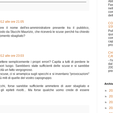
Abb
Fas
nel
com
dell
012 alle ore 21:05
CO
ST
ere il nome dell'ex-amministratore presente tra il pubblico,
Pub
odo da Stucchi Maurizio, che riceverà le scuse perchè ha chiesto
qua
omento sbagliato?
com
cap
pro
CH
012 alle ore 23:03
CA
- l
ere semplicemente i propri errori? Capita a tutti di perdere le
dal
fuori luogo. Sarebbero state sufficienti delle scuse e si sarebbe
200
cità un fatto vergognoso.
pre
cuse, ci si arrampica sugli specchi e si inventano "provocazioni"
ù miti di quelle del vostro capogruppo.
Archiv
chi, forse sarebbe sufficiente ammetere di aver sbagliato e
gli epiteti rivolti... Ma forse qualche uomo crede di essere
►
20
►
20
►
20
►
20