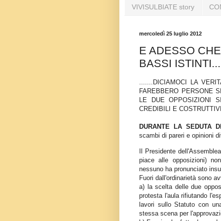
VIVISULBIATE story
CO
mercoledì 25 luglio 2012
E ADESSO CHE 
BASSI ISTINTI...
.......DICIAMOCI LA VE
FAREBBERO PERSONE SE
LE DUE OPPOSIZIONI S
CREDIBILI E COSTRUTTIV
DURANTE LA SEDUTA D
scambi di pareri e opinioni d
Il Presidente dell'Assemble
piace alle opposizioni) n
nessuno ha pronunciato insul
Fuori dall'ordinarietà sono a
a) la scelta delle due oppo
protesta l'aula rifiutando l'e
lavori sullo Statuto con u
stessa scena per l'approvaz