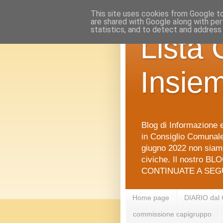
This site uses cookies from Google to 
are shared with Google along with per
statistics, and to detect and address
Lista 
Insie
Blog di Informazione e
in Consiglio Comunale 
giugno 2022 non siamo
civiche. Il nostro BLO
CONTINUATE A SEGU
Home page
DIARIO dal
commissione capigruppo