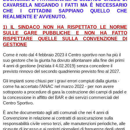
CAVARSELA NEGANDO I FATTI MA È NECESSARIO
CHE I CITTADINI SAPPIANO QUELLO CHE
REALMENTE E' AVVENUTO.
1) IL SINDACO NON HA RISPETTATO LE NORME
SULLE GARE PUBBLICHE E NON HA FATTO
RISPETTARE QUELLE SULLA CONVENZIONE DI
GESTIONE
Come è noto dal 4 febbraio 2023 il Centro sportivo non ha più il
suo gestore che la giunta ha dovuto allontanare alla fine dei primi
4 anni di gestione (iniziata il 4.02.2019) senza concedere il
previsto rinnovo del secondo quadriennio previsto fino al 2027.
Gli impianti sono chiusi per i gravi errori compiuti dalla giunta -
come ha accertato l’ANAC nel marzo 2022 - per non avere
sottoposto a procedure di gara la costruzione dei campi di padel e
la concessione in affitto del BAR e dei servizi commerciali del
Centro Sportivo.
È anche documentato agli atti comunali che nei 4 anni di
Convenzione in relazione ai contratti di assicurazione sulla
responsabilità civile verso terzi, alle manutenzioni periodiche, alle
ricevute di incasso e ai registri giornalieri di frequenze degli utenti,