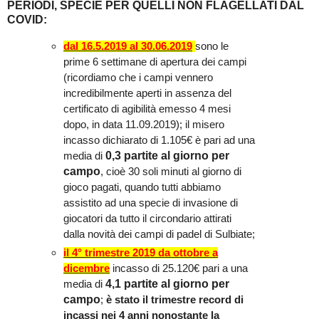
PERIODI, SPECIE PER QUELLI NON FLAGELLATI DAL
COVID:
dal 16.5.2019 al 30.06.2019
sono le
prime 6 settimane di apertura dei campi
(ricordiamo che i campi vennero
incredibilmente aperti in assenza del
certificato di agibilità emesso 4 mesi
dopo, in data 11.09.2019); il misero
incasso dichiarato di 1.105€ è pari ad una
0,3 partite
al giorno
per
media di
campo
, cioè 30 soli minuti al giorno di
gioco pagati, quando tutti abbiamo
assistito ad una specie di invasione di
giocatori da tutto il circondario attirati
dalla novità dei campi di padel di Sulbiate;
il 4° trimestre 2019 da ottobre a
dicembre
incasso di 25.120€ pari a una
4,1
partite al giorno per
media di
campo
;
è stato il trimestre record di
incassi nei 4 anni nonostante la