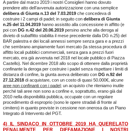
A partire dal marzo 2019 i nostri Consiglieri hanno dovuto
prendere atto dell’avvenuta autorizzazione con una semplice
delibera di Giunta n.13 del 7.03.2019
che concedeva di
costruire i 2 campi di padel; in seguito con
delibera di Giunta
n.25 del 11.04.2019
hanno assistito alla concessione in affitto (e
poi con
DG n.42 del 20.06.2019
persino anche alla deroga al
divieto di subaffitto stabilita il mese precedente dalla DG n.25) del
BAR palestra e dei locali annessi sempre senza gara e a prezzi
che sembrano ampiamente fuori mercato (la stessa procedura di
affitto locali pubblici commerciali, senza gara a prezzi fuori
mercato, era già avvenuta nel 2018 nel locale pubblico di Piazza
Castello). Nel dicembre 2018 allo scopo di ottenere dalla proprietà
confinante la deroga per costruire i padel senza rispettare i limiti di
distanza di confine, la giunta aveva deliberato con
DG n.92 del
27.12.2018
di acquistare, con un costo di quasi 50.000€, alcune
aree non confinanti con i padel
; un acquisto che riteniamo inutile
perché tali aree non sono a confine e, soprattutto, erano già dal
2010 nella disponibilità pubblica, occupate con un regolare
procedimento di esproprio (sono le opere stradali di fronte al
cimitero) in quanto previste in cessione non onerosa da un Piano
Integrato di Intervento del PGT.
4) IL SINDACO IN OTTOBRE 2019 HA QUERELATO
PENALMENTE PER DIFFAMAZIONE I NOSTRI