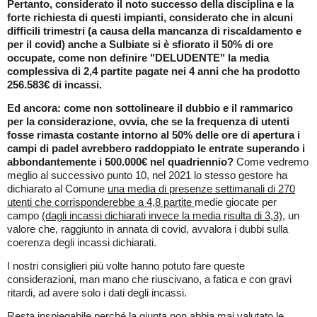
Pertanto, considerato il noto successo della disciplina e la
forte richiesta di questi impianti, considerato che in alcuni
difficili trimestri (a causa della mancanza di riscaldamento e
per il covid) anche a Sulbiate si è sfiorato il 50% di ore
occupate, come non definire "DELUDENTE" la media
complessiva di 2,4 partite pagate nei 4 anni che ha prodotto
256.583€ di incassi.
Ed ancora: come non sottolineare il dubbio e il rammarico
per la considerazione, ovvia, che se la frequenza di utenti
fosse rimasta costante intorno al 50% delle ore di apertura i
campi di padel avrebbero raddoppiato le entrate superando i
abbondantemente i 500.000€ nel quadriennio?
Come vedremo
meglio al successivo punto 10, nel 2021 lo stesso gestore ha
dichiarato al Comune
una media di presenze settimanali di 270
utenti che corrisponderebbe a 4,8 partite
medie giocate per
campo
(dagli incassi dichiarati invece la media risulta di 3,3)
, un
valore che, raggiunto in annata di covid, avvalora i dubbi sulla
coerenza degli incassi dichiarati.
I nostri consiglieri più volte hanno potuto fare queste
considerazioni, man mano che riuscivano, a fatica e con gravi
ritardi, ad avere solo i dati degli incassi.
Resta inspiegabile perché la giunta non abbia mai valutato le