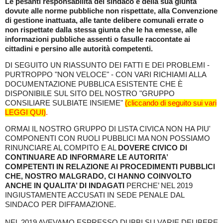
Le pesanti responsabilità del sindaco e della sua giunta
dovute alle norme pubbliche non rispettate, alla Convenzione
di gestione inattuata, alle tante delibere comunali errate o
non rispettate dalla stessa giunta che le ha emesse, alle
informazioni pubbliche assenti o fasulle raccontate ai
cittadini e persino alle autorità competenti.
DI SEGUITO UN RIASSUNTO DEI FATTI E DEI PROBLEMI -
PURTROPPO "NON VELOCE" - CON VARI RICHIAMI ALLA
DOCUMENTAZIONE PUBBLICA ESISTENTE CHE È
DISPONIBILE SUL SITO DEL NOSTRO "GRUPPO
CONSILIARE SULBIATE INSIEME"
(cliccando di seguito sui vari
LEGGI QUI)
.
ORMAI IL NOSTRO GRUPPO DI LISTA CIVICA NON HA PIU'
COMPONENTI CON RUOLI PUBBLICI MA NON POSSIAMO
RINUNCIARE AL COMPITO E AL
DOVERE CIVICO DI
CONTINUARE AD INFORMARE LE AUTORITA’
COMPETENTI IN RELAZIONE AI PROCEDIMENTI PUBBLICI
CHE, NOSTRO MALGRADO, CI HANNO COINVOLTO
ANCHE IN QUALITA’ DI INDAGATI
PERCHE’ NEL 2019
INGIUSTAMENTE ACCUSATI IN SEDE PENALE DAL
SINDACO PER DIFFAMAZIONE.
NEL 2019 AVEVAMO ESPRESSO DUBBI SU VARIE DELIBERE