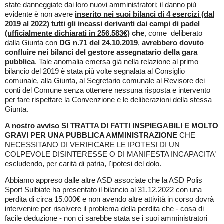
state danneggiate dai loro nuovi amministratori; il danno più
evidente è non avere
inserito nei suoi bilanci di 4 esercizi (dal
2019 al 2022) tutti gli incassi derivanti dai campi di padel
(ufficialmente dichiarati in 256.583€)
che
, come deliberato
dalla Giunta con
DG n.71 del 24.10.2019
,
avrebbero dovuto
confluire nei bilanci del gestore
assegnatario della gara
pubblica
. Tale anomalia emersa già nella relazione al primo
bilancio del 2019 è stata più volte segnalata al Consiglio
comunale, alla Giunta, al Segretario comunale al Revisore dei
conti del Comune senza ottenere nessuna risposta e intervento
per fare rispettare la Convenzione e le deliberazioni della stessa
Giunta.
A nostro avviso SI TRATTA DI FATTI INSPIEGABILI E MOLTO
GRAVI PER UNA PUBBLICA AMMINISTRAZIONE
CHE
NECESSITANO DI VERIFICARE LE IPOTESI DI UN
COLPEVOLE DISINTERESSE O DI MANIFESTA INCAPACITA’
escludendo, per carità di patria, l'ipotesi del dolo.
Abbiamo appreso dalle altre ASD associate che la ASD Polis
Sport Sulbiate ha presentato il bilancio al 31.12.2022 con una
perdita di circa 15.000€ e non avendo altre attività in corso dovrà
intervenire per risolvere il problema della perdita che - cosa di
facile deduzione - non ci sarebbe stata se i suoi amministratori