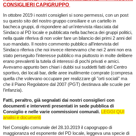
CONSIGLIERI CAPIGRUPPO
In ottobre 2019 i nostri consiglieri si sono permessi, con un post
su questo sito del nostro gruppo consiliare e un cartello in
bacheca gruppi, di rispondere ad un'intervista rilasciata dal
Sindaco al PD locale e pubblicata nella bacheca dei gruppi politici,
nella quale riferiva di non voler fare un bilancio dei primi 2 anni del
suo mandato. Il nostro commento pubblico all’intervista del
Sindaco riferiva che noi invece ritenevamo che nei 2 anni non era
stato perseguito l’interesse pubblico ma piuttosto in molte delibere
erano prevalenti la tutela di interessi di pochi privati e amici.
Avevamo appunto ben chiari i dubbi sui suddetti fatti del Centro
sportivo, dei locali bar, delle aree inutilmente comprate (compresa
quella che volevano occupare per realizzare gli "orti sociali" ma
che il Piano Regolatore dal 2007 (PGT) destinava alle scuole per
l’infanzia).
Fatti, peraltro, già segnalati dai nostri consiglieri con
documenti e interventi presentati in sede pubblica di
Consiglio e nelle varie commissioni comunali.
LEGGI QUI
analisi e documenti
Nel Consiglio comunale del 28.10.2019 il capogruppo di
maggioranza ed esponente del PD locale, leggeva una specie di