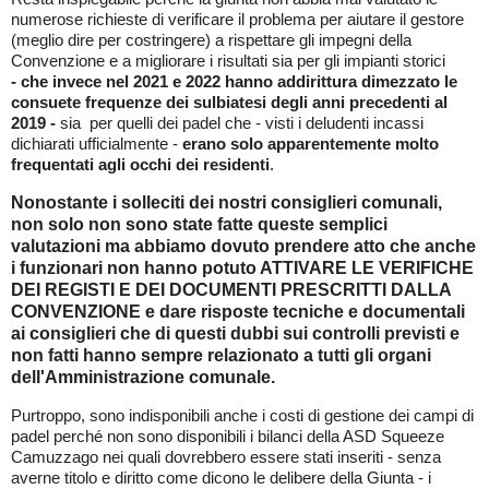
numerose richieste di verificare il problema per aiutare il gestore
(meglio dire per costringere) a rispettare gli impegni della
Convenzione e a migliorare i risultati sia per gli impianti storici
- che invece nel 2021 e 2022 hanno addirittura dimezzato le
consuete frequenze dei sulbiatesi degli anni precedenti al
2019 -
sia per quelli dei padel che - visti i deludenti incassi
dichiarati ufficialmente -
erano solo apparentemente molto
frequentati agli occhi dei residenti
.
Nonostante i solleciti dei nostri consiglieri comunali,
non solo non sono state fatte queste semplici
valutazioni ma abbiamo dovuto prendere atto che anche
i funzionari non hanno potuto ATTIVARE LE VERIFICHE
DEI REGISTI E DEI DOCUMENTI PRESCRITTI DALLA
CONVENZIONE e dare risposte tecniche e documentali
ai consiglieri che di questi dubbi sui controlli previsti e
non fatti hanno sempre relazionato a tutti gli organi
dell'Amministrazione comunale.
Purtroppo, sono indisponibili anche i costi di gestione dei campi di
padel perché non sono disponibili i bilanci della ASD Squeeze
Camuzzago nei quali dovrebbero essere stati inseriti - senza
averne titolo e diritto come dicono le delibere della Giunta - i