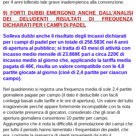
per 4 anni tollerato tale grave inadempienza alla convenzione.
9) FORTI DUBBI EMERGONO ANCHE DALL’ANALISI
DEI DELUDENTI RISULTATI DI FREQUENZA
DICHIARATI PER I CAMPI DI PADEL
Solle
va dubbi anche il risultato degli incassi dichiarati
per i campi di padel per un totale di 256.583€ nei 4 anni
di apertura al pubblico; si tratta di 43 mesi di attività con
incasso medio mensile di 23.868€ pari a circa 220€ di
incasso medio al giorno che, applicando la tariffa media
pagata di 46€, risulta un valore compatibile con le 4,8
partite giocate al giorno (cioè di 2,4 partite per ciascun
campo).
Nel quadriennio si registra una frequenza media di sole 2,4 partite
giornaliere pagate per campo (il dato è deducibile con facili
conteggi basati sulle tariffe e le ore di apertura). Un valore del tutto
irragionevole perché appare fortemente incompatibile con la nota
e costante presenza di giocatori, considerato che gli orari di
apertura giornaliera consentono 10 partite per campo.
Aggiungiamo che è nota la difficoltà di prenotazione dei campi che
per tutto il periodo hanno lamentato i frequentatori dei padel, che
era costante la presenza di utenti provenienti da tutto il