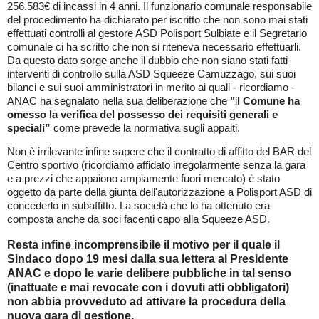
256.583€ di incassi in 4 anni. Il funzionario comunale responsabile
del procedimento ha dichiarato per iscritto che non sono mai stati
effettuati controlli al gestore ASD Polisport Sulbiate e il Segretario
comunale ci ha scritto che non si riteneva necessario effettuarli.
Da questo dato sorge anche il dubbio che non siano stati fatti
interventi di controllo sulla ASD Squeeze Camuzzago, sui suoi
bilanci e sui suoi amministratori in merito ai quali - ricordiamo -
ANAC ha segnalato nella sua deliberazione che
"
i
l Comune ha
omesso la verifica del possesso dei requisiti generali e
speciali”
come prevede la normativa sugli appalti.
Non è irrilevante infine sapere che il contratto di affitto del BAR del
Centro sportivo (ricordiamo affidato irregolarmente senza la gara
e a prezzi che appaiono ampiamente fuori mercato) è stato
oggetto da parte della giunta dell'autorizzazione a Polisport ASD di
concederlo in subaffitto. La società che lo ha ottenuto era
composta anche da soci facenti capo alla Squeeze ASD.
Resta infine incomprensibile il motivo per il quale il
Sindaco dopo 19 mesi dalla sua lettera al Presidente
ANAC e dopo le varie delibere pubbliche in tal senso
(inattuate e mai revocate con i dovuti atti obbligatori)
non abbia provveduto ad attivare la procedura della
nuova gara di gestione.