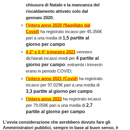
chiusura di Natale e la mancanza del
riscaldamento attivato solo dal
gennaio 2020
;
l’intero anno 2020 (flagellato dal
Covid)
ha registrato incassi per 45.356€
1,5 partite al
pari a una media di
giorno per campo
il 2° e il 4° trimestre 2021
vennero
4
partite al
dichiarati incassi medi per
giorno per campo
: entrambi i trimestri
erano in periodo COVID;
l’intero anno 2021 (Covid)
ha registrato
incassi per 97.029€ pari a una media di
3,3 partite al giorno per campo
l’intero anno 2022
ha registrato incassi
2,7
per 79.058€ pari a una media di
partite al giorno per campo
L'ovvia considerazione che avrebbero dovuto fare gli
Amministratori pubblici, sempre in base al buon senso, è