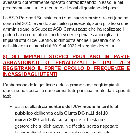
avessero correttamente operato contabilizzando in esso, e nei
precedenti anni, tutte le entrate e i costi di gestione dei padel.
La ASD Polisport Sulbiate con i suoi nuovi amministratori (che nel
corso del 2019, avendo sostituito i precedenti, sono gli stessi che
amministrano la Squeeze ASD Camuzzago che ha realizzato i
padel) hanno operato in modo evidente penalizzando gli altri
impianti storici del Centro, lo dimostra anche il pesante crollo
dell’affluenza di utenti dal 2019 al 2022 di seguito descritta.
8) GLI IMPIANTI STORICI RISULTANO IN PARTE
ABBANDONATI O PENALIZZATI E DAL 2019
REGISTRANO IL FORTE CROLLO DI FREQUENZE E
INCASSI DAGLI UTENTI
L’abba
ndono
della gestione e della promozione degli impianti
storici sono causati e sono dimostrati principalmente dai seguenti
fatti:
dalla scelta di
aumentare del 70% medio le tariffe al
pubblico
deliberata dalla Giunta
DG n.11 del 10
marzo 2020
, adottata su semplice richiesta del
gestore che si dichiarava in difficoltà, senza rispettare
la normativa (assenza di una relazione tecnica del