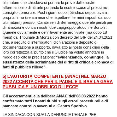
ultimatum che chiedeva di portare le prove delle nostre
affermazioni o di ritirarle portando le nostre scuse al prossimo
consiglio comunale. Pochi giorni dopo il Sindaco depositava a
propria firma (senza neanche rispettare i termini imposti dal suo
ultimatum!) presso i Carabinieri di Bernareggio querele penali per
diffamazione contro i nostri due capigruppo Stucchi e Bortolin.
Querele ovviamente e definitivamente archiviate (ma dopo 18
mesi) dal Tribunale di Monza con decreto del GIP del 24.04.2021
che, a seguito di interrogatori, dichiarazioni e deposito di
documentazione a supporto, dava atto ai nostri consiglieri della
loro correttezza al punto che il Giudice ha voluto annotare in
modo esplicito la precisazione:
"evidenziando, comunque, la
sussistenza della scriminante dei diritti di critica e cronaca di
fatti di pubblico rilievo”
.
5) L'AUTORITA’ COMPETENTE (ANAC) NEL MARZO
2022 ACCERTA CHE PER IL PADEL E IL BAR LA GARA
PUBBLICA E' UN OBBLIGO DI LEGGE
Gli accertamenti e la delibera ANAC dell’08.03.2022 hanno
confermato tutti i nostri dubbi sugli errori procedurali e di
mancato controllo avvenuti al Centro Sportivo.
LA SINDACA CON SUA LA DENUNCIA PENALE PER