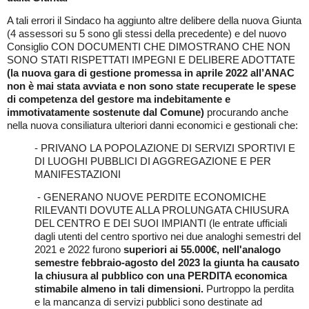
A tali errori il Sindaco ha aggiunto altre delibere della nuova Giunta
(4 assessori su 5 sono gli stessi della precedente) e del nuovo
Consiglio CON DOCUMENTI CHE DIMOSTRANO CHE NON
SONO STATI RISPETTATI IMPEGNI E DELIBERE ADOTTATE
(la nuova gara di gestione promessa in aprile 2022 all’ANAC
non è mai stata avviata e non sono state recuperate le spese
di competenza del gestore ma indebitamente e
immotivatamente sostenute dal Comune)
procurando anche
nella nuova consiliatura ulteriori danni economici e gestionali che:
- PRIVANO LA POPOLAZIONE DI SERVIZI SPORTIVI E
DI LUOGHI PUBBLICI DI AGGREGAZIONE E PER
MANIFESTAZIONI
- GENERANO NUOVE PERDITE ECONOMICHE
RILEVANTI DOVUTE ALLA PROLUNGATA CHIUSURA
DEL CENTRO E DEI SUOI IMPIANTI (
le entrate ufficiali
dagli utenti del centro
sportivo
nei due analoghi semestri del
2021 e 2022 furono
superiori ai 55.000€, nell'analogo
semestre febbraio-agosto del 2023 la giunta ha causato
la chiusura al pubblico con una PERDITA economica
stimabile almeno in tali dimensioni.
Purtroppo la perdita
e la mancanza di servizi pubblici sono destinate ad