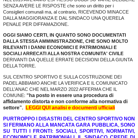
SENZA AVERE LE RISPOSTE che sono un diritto per i
Consiglieri comunali ma, al contrario, RICEVENDO MINACCE
DALLA MAGGIORANZA E DAL SINDACO UNA QUERELA
PENALE PER DIFFAMAZIONE.
OGGI SIAMO CERTI, IN QUANTO SONO DOCUMENTATI
DALLA STESSA AMMINISTRAZIONE, CHE SONO MOLTO
RILEVANTI I DANNI ECONOMICI E PATRIMONIALI E
SOCIALI ARRECATI ALLA NOSTRA COMUNITA' CIVILE
DERIVANTI DA QUELLE ERRATE DECISIONI
DELLA GIUNTA
DELLA TORRE.
SUL CENTRO SPORTIVO E SULLA COSTRUZIONE DEI
PADEL ABBIAMO ANCHE LA VERIFICA E IL COMUNICATO
DELL’ANAC CHE NEL MARZO 2022 AFFERMA CHE IL
“ha posto in essere una procedura di
COMUNE:
affidamento distorta e non conforme alla normativa di
settore”.
LEGGI QUI analisi e documenti ufficiali
PURTROPPO I DISASTRI DEL CENTRO SPORTIVO NON
SI FERMANO ALLA MANCATA GARA PUBBLICA, SONO
SU TUTTI I FRONTI: SOCIALI, SPORTIVI, NORMATIVI,
ECONOMICI E PATRIMONIALI. IL SINDACO CREDE DI