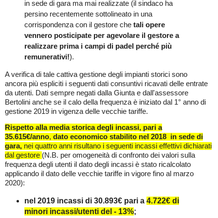
in sede di gara ma mai realizzate (il sindaco ha
persino recentemente sottolineato in una
corrispondenza con il gestore che
tali opere
vennero posticipate per agevolare il gestore a
realizzare prima i campi di padel perché più
remunerativi!
).
A verifica di tale cattiva gestione degli impianti storici sono
ancora più espliciti i seguenti dati consuntivi ricavati delle entrate
da utenti. Dati sempre negati dalla Giunta e dall'assessore
Bertolini anche se il calo della frequenza è iniziato dal 1° anno di
gestione 2019 in vigenza delle vecchie tariffe.
Rispetto alla media storica degli incassi,
pari a
35.615€/anno
,
dato economico stabilito nel 2018 in sede di
gara,
nei quattro anni risultano i seguenti incassi effettivi dichiarati
dal gestore
(N.B. per omogeneità di confronto dei valori sulla
frequenza degli utenti il dato degli incassi è stato ricalcolato
applicando il dato delle vecchie tariffe in vigore fino al marzo
2020):
nel 2019 incassi di 30.893€ pari a
4.722€ di
minori incassi/utenti del - 13%
;