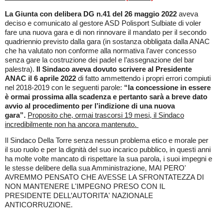
La Giunta con
delibera DG n.41 del 26 maggio 2022
aveva
deciso e comunicato al gestore ASD Polisport Sulbiate di voler
fare una nuova gara e di non rinnovare il mandato per il secondo
quadriennio previsto dalla gara (in sostanza obbligata dalla ANAC
che ha valutato non conforme alla normativa l’aver concesso
senza gare la costruzione dei padel e l’assegnazione del bar
palestra).
Il Sindaco aveva dovuto scrivere al Presidente
ANAC il 6 aprile 2022
di fatto ammettendo i propri errori compiuti
nel 2018-2019 con le seguenti parole:
“la concessione in essere
è ormai prossima alla scadenza e pertanto sarà a breve dato
avvio al procedimento per l’indizione di una nuova
gara”.
Proposito che, ormai trascorsi 19 mesi, il Sindaco
incredibilmente non ha ancora mantenuto.
Il Sindaco Della Torre senza nessun problema etico e morale per
il suo ruolo e per la dignità del suo incarico pubblico, in questi anni
ha molte volte mancato di rispettare la sua parola, i suoi impegni e
le stesse delibere della sua Amministrazione, MAI PERO'
AVREMMO PENSATO CHE AVESSE LA SFRONTATEZZA DI
NON MANTENERE L'IMPEGNO PRESO CON IL
PRESIDENTE DELL’AUTORITA' NAZIONALE
ANTICORRUZIONE.