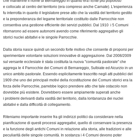
che mantenne il nome di Bernareggio in quanto era l'Ente più popoloso
e collocato al centro del territorio (era compreso anche Carnate). L'esperienza
fu interrotta in quanto il legislatore prese atto che la vastità del territorio gestito
e la preponderanza del legame territoriale costituito dalle Parrocchie non
consentiva una gestione efficiente dei servizi pubblici. Dal 1910 i 5 Comuni
ritornarono ad essere autonomi avendo come riferimento aggregativo gli
storici nuclei abitativi e le singole Parrocchie.
Dalla storia nasce quindi un secondo forte motivo che consente di proporsi per
sperimentare volontarie soluzioni innovative di aggregazione. Dal 2008/2009
sul versante ecclesiale è stata costituita la nuova "comunità pastorale" che
aggrega le 4 Parrocchie dei Comuni di Bernareggio, Sulbiate ed Aicurzio in un
unico ambito pastorale. Essendo esplicitamente trascritto negli atti pubblici del
1909 che uno dei principali motivi della ricostituzione dei Comuni storici era la
forza delle Parrocchie, parrebbe logico prendere atto che tale ostacolo non
dovrebbe più esistere. Dovrebbero essere ampiamente superati anche
i problemi derivanti dalla vastità del territorio, dalla lontananza dei nuclei
abitativi e dalla difficoltà di collegamento.
Riteniamo importante inserire fra gli indirizzi politici da considerare nella
pianificazione di questi processi aggregativi, quello di conservare la presenza
e la funzione degli antichi Comuni in relazione alla storia, alle tradizioni e alle
peculiarità delle singole comunità. In sostanza i 4 Comuni devono poter