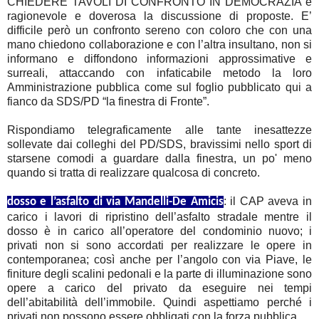
CHIEDERE TAVOLI DI CONFRONTO IN DEMOCRAZIA è
ragionevole e doverosa la discussione di proposte. E’
difficile però un confronto sereno con coloro che con una
mano chiedono collaborazione e con l’altra insultano, non si
informano e diffondono informazioni approssimative e
surreali, attaccando con infaticabile metodo la loro
Amministrazione pubblica come sul foglio pubblicato qui a
fianco da SDS/PD “la finestra di Fronte”.
Rispondiamo telegraficamente alle tante inesattezze
sollevate dai colleghi del PD/SDS, bravissimi nello sport di
starsene comodi a guardare dalla finestra, un po' meno
quando si tratta di realizzare qualcosa di concreto.
1
: il CAP aveva in
dosso e l’asfalto di via Mandelli-De Amicis
carico i lavori di ripristino dell’asfalto stradale mentre il
dosso è in carico all’operatore del condominio nuovo; i
privati non si sono accordati per realizzare le opere in
contemporanea; così anche per l’angolo con via Piave, le
finiture degli scalini pedonali e la parte di illuminazione sono
opere a carico del privato da eseguire nei tempi
dell’abitabilità dell’immobile. Quindi aspettiamo perché i
privati non possono essere obbligati con la forza pubblica.