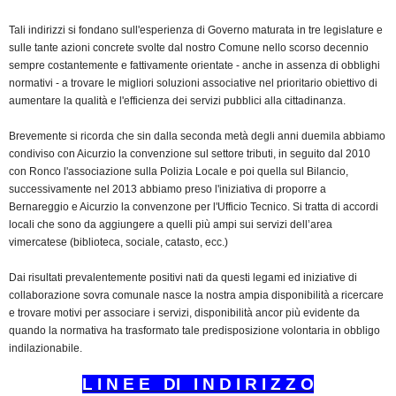
Tali indirizzi si fondano sull'esperienza di Governo maturata in tre legislature e
sulle tante azioni concrete svolte dal nostro Comune nello scorso decennio
sempre costantemente e fattivamente orientate - anche in assenza di obblighi
normativi - a trovare le migliori soluzioni associative nel prioritario obiettivo di
aumentare la qualità e l'efficienza dei servizi pubblici alla cittadinanza.
Brevemente si ricorda che sin dalla seconda metà degli anni duemila abbiamo
condiviso con Aicurzio la convenzione sul settore tributi, in seguito dal 2010
con Ronco l'associazione sulla Polizia Locale e poi quella sul Bilancio,
successivamente nel 2013 abbiamo preso l'iniziativa di proporre a
Bernareggio e Aicurzio la convenzone per l'Ufficio Tecnico. Si tratta di accordi
locali che sono da aggiungere a quelli più ampi sui servizi dell’area
vimercatese (biblioteca, sociale, catasto, ecc.)
Dai risultati prevalentemente positivi nati da questi legami ed iniziative di
collaborazione sovra comunale nasce la nostra ampia disponibilità a ricercare
e trovare motivi per associare i servizi, disponibilità ancor più evidente da
quando la normativa ha trasformato tale predisposizione volontaria in obbligo
indilazionabile.
L I N E E DI I N D I R I Z Z O