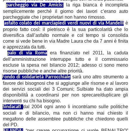
2
la riga bianca è incompleta
parcheggio via De Amicis:
semplicemente perché il giorno dei lavori c’erano auto
parcheggiate che i proprietari non hanno rimosso.
3
è
asfalto colato dei marciapiedi verdi nuovi di via Mandelli
proprio fatto così: il pietrisco è la sua particolarità che lo
diversifica dall’asfalto normale e col tempo si consolida
come si vede bene in via Madre Laura che da 7 anni è finita
e apprezzata da tutti.
4
era finanziato nel 2011, la caduta
palo di via Roma
dell’amministrazione interruppe tutto e il commissario
escluse la spesa nel bilancio 2012; adesso ci sono meno
risorse pubbliche e anche altre priorità.
5
sarà uno altro strumento a
Fondo di solidarietà Parrocchiale
favore dei bisognosi che si aggiunge alle risorse e al lavoro
dei servizi sociali dei 3 Comuni; Sulbiate ha dato ampia
disponibilità a coordinarsi per non sprecare/duplicare gli
interventi su chi ha bisogno.
6
dal 2004 ogni anno li incontriamo sulle politiche
Sindacati
sociali e di bilancio, ma non ci hanno mai chiesto il
megafono delle assemblee pubbliche che chiedono quelli
del PD.
7
“per creare occupazione ci vuole BENALTRO”
FILANDA: