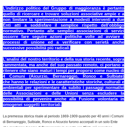
L’indirizzo politico del Gruppo di maggioranza è pertanto
quello di ricercare e trovare soluzioni associative ampie e a
non limitare la sperimentazione a modesti interventi a due
Enti atti a soddisfare il semplice rispetto dell’obbligo
normativo. Pertanto alle semplici associazioni di servizi
occorre fare seguire azioni politiche volte ad avviare i
processi di unione ed a verificare con serietà anche
successive possibilità più radicali.
L'analisi del nostro territorio e della sua storia recente, sopra
rammentata, ma anche del suo passato remoto, ci portano a
ritenere che siano maturi i tempi per proporsi come nucleo di
4 Comuni (Aicurzio, Bernareggio, Ronco e Sulbiate)
che hanno le relazioni e le caratteristiche storiche, culturali e
ambientali per sperimentare da subito i passaggi normativi
delle Associazioni e delle Unioni senza escludere la
possibilità di pervenire anche alla Fusione volontaria in
omogenei soggetti territoriali.
La premessa storica risale al periodo 1869-1909 quando per 40 anni i Comuni
di Bernareggio, Sulbiate, Ronco e Aicurzio furono accorpati in un solo Ente