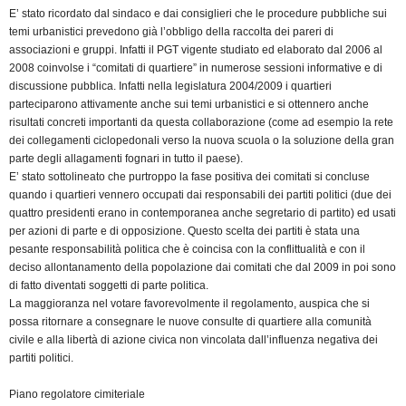
E’ stato ricordato dal sindaco e dai consiglieri che le procedure pubbliche sui
temi urbanistici prevedono già l’obbligo della raccolta dei pareri di
associazioni e gruppi. Infatti il PGT vigente studiato ed elaborato dal 2006 al
2008 coinvolse i “comitati di quartiere” in numerose sessioni informative e di
discussione pubblica. Infatti nella legislatura 2004/2009 i quartieri
parteciparono attivamente anche sui temi urbanistici e si ottennero anche
risultati concreti importanti da questa collaborazione (come ad esempio la rete
dei collegamenti ciclopedonali verso la nuova scuola o la soluzione della gran
parte degli allagamenti fognari in tutto il paese).
E’ stato sottolineato che purtroppo la fase positiva dei comitati si concluse
quando i quartieri vennero occupati dai responsabili dei partiti politici (due dei
quattro presidenti erano in contemporanea anche segretario di partito) ed usati
per azioni di parte e di opposizione. Questo scelta dei partiti è stata una
pesante responsabilità politica che è coincisa con la conflittualità e con il
deciso allontanamento della popolazione dai comitati che dal 2009 in poi sono
di fatto diventati soggetti di parte politica.
La maggioranza nel votare favorevolmente il regolamento, auspica che si
possa ritornare a consegnare le nuove consulte di quartiere alla comunità
civile e alla libertà di azione civica non vincolata dall’influenza negativa dei
partiti politici.
Piano regolatore cimiteriale