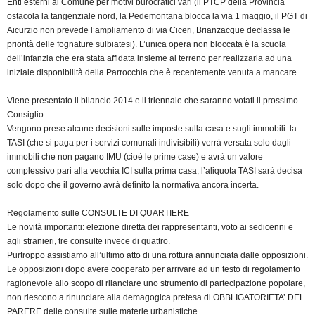
Enti esterni al Comune per motivi burocratici vari (il PTCP della Provincia
ostacola la tangenziale nord, la Pedemontana blocca la via 1 maggio, il PGT di
Aicurzio non prevede l’ampliamento di via Ciceri, Brianzacque declassa le
priorità delle fognature sulbiatesi). L’unica opera non bloccata è la scuola
dell’infanzia che era stata affidata insieme al terreno per realizzarla ad una
iniziale disponibilità della Parrocchia che è recentemente venuta a mancare.
Viene presentato il bilancio 2014 e il triennale che saranno votati il prossimo
Consiglio.
Vengono prese alcune decisioni sulle imposte sulla casa e sugli immobili: la
TASI (che si paga per i servizi comunali indivisibili) verrà versata solo dagli
immobili che non pagano IMU (cioè le prime case) e avrà un valore
complessivo pari alla vecchia ICI sulla prima casa; l’aliquota TASI sarà decisa
solo dopo che il governo avrà definito la normativa ancora incerta.
Regolamento sulle CONSULTE DI QUARTIERE
Le novità importanti: elezione diretta dei rappresentanti, voto ai sedicenni e
agli stranieri, tre consulte invece di quattro.
Purtroppo assistiamo all’ultimo atto di una rottura annunciata dalle opposizioni.
Le opposizioni dopo avere cooperato per arrivare ad un testo di regolamento
ragionevole allo scopo di rilanciare uno strumento di partecipazione popolare,
non riescono a rinunciare alla demagogica pretesa di OBBLIGATORIETA’ DEL
PARERE delle consulte sulle materie urbanistiche.