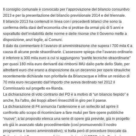
Il consiglio comunale è convocato per l’approvazione del bilancio consuntivo
2013 e per la presentazione del bilancio previsionale 2014 e del triennale.
Il bilancio 2013 ha contenuti in linea con i precedenti bilanci che sono la
conferma della stasi dell’economia che si protrae da ormai più di 5 anni e
soprattutto dell’instabilità delle norme e delle risorse che il Governo mette a
disposizione, anzi toglie, ai Comuni.
Il dato da commentare è l’avanzo di amministrazione che supera i 700 mila € a
causa di alcune poste straordinarie. L’assessore spiega che l’avanzo ordinario
è inferiore a 300 mila euro a cui si aggiungono "partite tecniche-straordinarie"
per quasi 180 mila euro derivanti dai rimborsi IMU dallo parte dello Stato, per
altrettanti euro che erano a disposizione da un decennio per opere idrauliche
recentemente dichiarate non prioritarie da Brianzacque e infine un residuo di
70 mila euro recuperato dall’importo che aveva destinato nel 2012 il
Commissario sul progetto ex-filanda.
La dichiarazione di voto contrario del PD è a motivo di “un bilancio tiepido” e
anche, fra l'altro, dei troppi alberi rinsecchiti in giro per il paese.
La dichiarazione di F4 annuncia l’astensione e un sollecito ad aprire il
confronto allo scopo di ricominciare a fare mutui per fare opere pubbliche
“nuove”; a tal proposito elenca una serie di opere già previste, già in progetto
e/o già in avanzato stato procedimentale (così promuovendo il nostro
programma e lavoro amministrativo); si tratta però di procedure bloccate da