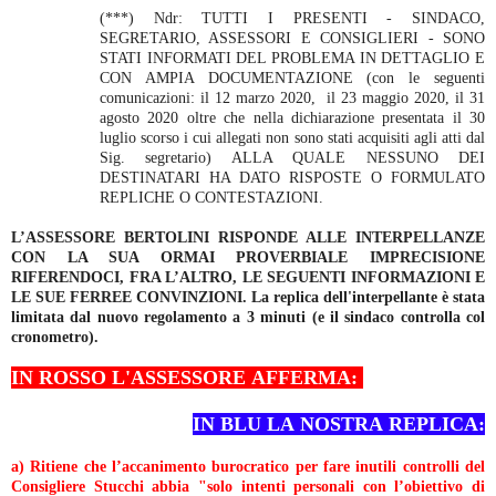
(***) Ndr: TUTTI I PRESENTI - SINDACO,
SEGRETARIO, ASSESSORI E CONSIGLIERI - SONO
STATI INFORMATI DEL PROBLEMA IN DETTAGLIO E
CON AMPIA DOCUMENTAZIONE
(con le seguenti
comunicazioni: il 12 marzo 2020, il 23 maggio 2020, il 31
agosto 2020 oltre che nella dichiarazione presentata il 30
luglio scorso i cui allegati non sono stati acquisiti agli atti dal
Sig. segretario)
ALLA QUALE NESSUNO DEI
DESTINATARI HA DATO RISPOSTE O FORMULATO
REPLICHE O CONTESTAZIONI.
L’ASSESSORE BERTOLINI RISPONDE ALLE INTERPELLANZE
CON LA SUA ORMAI PROVERBIALE IMPRECISIONE
RIFERENDOCI, FRA L’ALTRO, LE SEGUENTI INFORMAZIONI E
LE SUE FERREE CONVINZIONI. La replica dell'interpellante è stata
limitata dal nuovo regolamento a 3 minuti (e il sindaco controlla col
cronometro).
IN ROSSO L'ASSESSORE AFFERMA:
IN BLU LA NOSTRA REPLICA:
a)
Ritiene che l’accanimento burocratico per fare inutili controlli del
Consigliere Stucchi abbia "solo intenti personali con l’obiettivo di