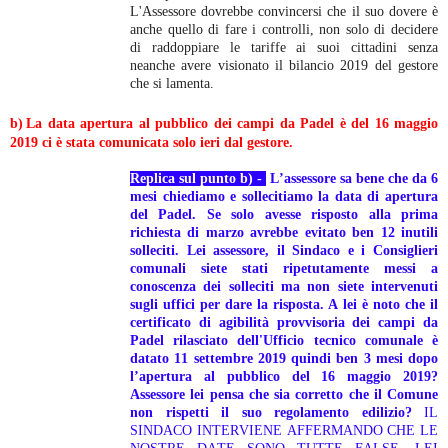
L'Assessore dovrebbe convincersi che il suo dovere è
anche quello di fare i controlli, non solo di decidere
di raddoppiare le tariffe ai suoi cittadini senza
neanche avere visionato il bilancio 2019 del gestore
che si lamenta.
b)
La data apertura al pubblico dei campi da Padel è del 16 maggio
2019 ci è stata comunicata solo ieri dal gestore.
Replica sul punto b) -
L’assessore sa bene che da 6
mesi chiediamo e sollecitiamo la data di apertura
del Padel. Se solo avesse risposto alla prima
richiesta di marzo avrebbe evitato ben 12 inutili
solleciti. Lei assessore, il Sindaco e i Consiglieri
comunali siete stati ripetutamente messi a
conoscenza dei solleciti ma non siete intervenuti
sugli uffici per dare la risposta. A lei è noto che il
certificato di agibilità provvisoria dei campi da
Padel rilasciato dell'Ufficio tecnico comunale è
datato 11 settembre 2019 quindi ben 3 mesi dopo
l’apertura al pubblico del 16 maggio 2019?
Assessore lei pensa che sia corretto che il Comune
non rispetti il suo regolamento edilizio?
IL
SINDACO INTERVIENE AFFERMANDO CHE LE