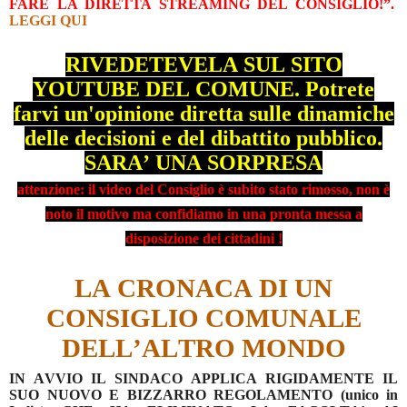
FARE LA DIRETTA STREAMING DEL CONSIGLIO!”.
LEGGI QUI
RIVEDETEVELA SUL SITO
YOUTUBE DEL COMUNE. Potrete
farvi un'opinione diretta sulle dinamiche
delle decisioni e del dibattito pubblico.
SARA’ UNA SORPRESA
attenzione: il video del Consiglio è subito stato rimosso, non è
noto il motivo ma confidiamo in una pronta messa a
disposizione dei cittadini !
LA CRONACA DI UN
CONSIGLIO COMUNALE
DELL’ALTRO MONDO
IN AVVIO IL SINDACO APPLICA RIGIDAMENTE IL
SUO NUOVO E BIZZARRO REGOLAMENTO (unico in