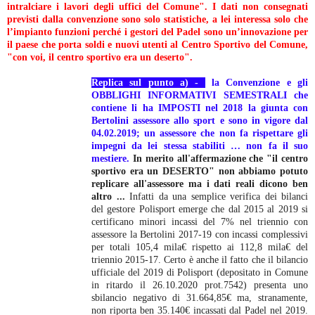
intralciare i lavori degli uffici del Comune". I dati non consegnati
previsti dalla convenzione sono solo statistiche, a lei interessa solo che
l’impianto funzioni perché i gestori del Padel sono un’innovazione per
il paese che porta soldi e nuovi utenti al Centro Sportivo del Comune,
"con voi, il centro sportivo era un deserto".
Replica sul punto a) -
la Convenzione e gli
OBBLIGHI INFORMATIVI SEMESTRALI che
contiene li ha IMPOSTI nel 2018 la giunta con
Bertolini assessore allo sport e sono in vigore dal
04.02.2019; un assessore che non fa rispettare gli
impegni da lei stessa stabiliti … non fa il suo
mestiere.
In merito all'affermazione che "il centro
sportivo era un DESERTO" non abbiamo potuto
replicare all'assessore ma i dati reali dicono ben
altro ...
Infatti da una semplice verifica dei bilanci
del gestore Polisport emerge che dal 2015 al 2019 si
certificano minori incassi del 7% nel triennio con
assessore la Bertolini 2017-19 con incassi complessivi
per totali 105,4 mila€ rispetto ai 112,8 mila€ del
triennio 2015-17. Certo è anche il fatto che il bilancio
ufficiale del 2019 di Polisport (depositato in Comune
in ritardo il 26.10.2020 prot.7542) presenta uno
sbilancio negativo di 31.664,85€ ma, stranamente,
non riporta ben 35.140€ incassati dal Padel nel 2019.