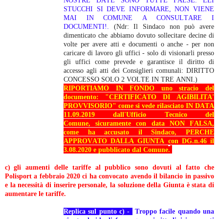
NOSTRE DATE SONO TUTTE FALSE. LEI
STUCCHI SI DEVE INFORMARE, NON VIENE
MAI IN COMUNE A CONSULTARE I
DOCUMENTI!.
(Ndr: Il Sindaco non può avere
dimenticato che abbiamo dovuto sollecitare decine di
volte per avere atti e documenti o anche - per non
caricare di lavoro gli uffici - solo di visionarli presso
gli uffici come prevede e garantisce il diritto di
accesso agli atti dei Consiglieri comunali: DIRITTO
CONCESSO SOLO 2 VOLTE IN TRE ANNI.)
RIPORTIAMO IN FONDO uno stracio del
documento: "CERTIFICATO DI AGIBILITA'
PROVVISORIO
"
come si vede
rilasciato IN DATA
11.09.2019 dall'Ufficio Tecnico del
Comune,
sicuramente con data NON FALSA,
come ha accusato il Sindaco, PERCHE
APPROVATO DALLA GIUNTA con DG.n.46 il
3.08.2020 e pubblicato dal Comune
.
c)
gli aumenti delle tariffe al pubblico sono dovuti al fatto che
Polisport a febbraio 2020 ci ha convocato avendo il bilancio in passivo
e la necessità di inserire personale, la soluzione della Giunta è stata di
aumentare le tariffe.
Replica sul punto c) -
Troppo facile quando una