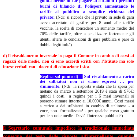
giunta decide di far pagare ai cittadini i presunti
buchi di bilancio di Polisport aumentando le
tariffe al pubblico a semplice richiesta del
privato;
(Ndr: si ricorda che il privato in sede di gara
aveva accettato di gestire per 8 anni alle tariffe
vecchie, la scelta di concedere un aumento medio del
70% delle tariffe, oltre a penalizzare fortemente gli
utenti, altera le condizioni di gara pubblica e pare di
dubbia legittimità)
d)
Il riscaldamento invernale lo paga il Comune in cambio di corsi ai
ragazzi delle medie, non ci sono accordi scritti con l’Istituto ma solo
intese verbali con i docenti di educazione fisica.
Replica sul punto d) -
Sul riscaldamento a carico
dei sulbiatesi non ci siamo espressi … per
sfinimento.
(Ndr: la risposta è stata che la spesa per
metano da marzo a settembre 2019 è stata di 976€;
quindi i costi a regime per i 6 mesi invernali si
possono stimare intorno ai 10.000€ annui. Costi messi
a carico a dei sulbiatesi in cambio di un'intesa - a
voce, non formalizzata! - per qualche corso gratuito
per le scuole medie. Dev'è l'interesse pubblico?)
il Segretario comunale impedisce la tradizionale immediata
consegna del testo delle risposte all'interpellante, quando