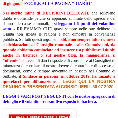
di giugno.
LEGGILE ALLA PAGINA "DIARIO"
.
Nel merito infine di DECISIONI DELICATE
che sollevano
dubbi e domande perché ci appaiono al limite dello spreco e del
danno alle casse comunali, -
si leggano i 6 punti del volantino
sotto
- RILEVIAMO CHE quasi sempre nelle sue delibere la
Giunta non spiega le ragioni e non dimostra la convenienza
pubblica. Su tutti questi argomenti
abbiamo sempre fatto richieste
e dichiarazioni al Consiglio comunale e alle Commissioni,
da
quando abbiamo cominciato ad insistere e a pubblicare i dubbi
anche in bacheca o sul nostro blog, la maggioranza si
"offende"
e invece di darci risposte e di consentire ai
Consiglieri di
minoranza
di esercitare il nostro dovere di controllo
e di accesso ai
documenti,
come è sempre avvenuto in passato nel Comune di
Sulbiate,
il Sindaco in persona, in ottobre 2019, ha iniziato a
querelarci per diffamazione.
LEGGI QUI LA NOSTRA
DENUNCIA PRESENTATA AI CONSIGLIERI il 30.07.2020
LEGGI I VARI POST SEGUENTI con le nostre spiegazioni di
dettaglio e il volantino riassuntivo esposto in bacheca.