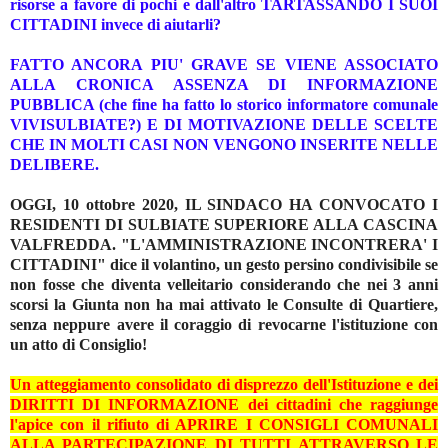
risorse a favore di pochi e dall'altro TARTASSANDO I SUOI
CITTADINI invece di aiutarli?
FATTO ANCORA PIU' GRAVE SE VIENE ASSOCIATO
ALLA CRONICA ASSENZA DI INFORMAZIONE
PUBBLICA (che fine ha fatto lo storico informatore comunale
VIVISULBIATE?) E DI MOTIVAZIONE DELLE SCELTE
CHE IN MOLTI CASI NON VENGONO INSERITE NELLE
DELIBERE.
OGGI, 10 ottobre 2020, IL SINDACO HA CONVOCATO I
RESIDENTI DI SULBIATE SUPERIORE ALLA CASCINA
VALFREDDA. "L'AMMINISTRAZIONE INCONTRERA' I
CITTADINI" dice il volantino, un gesto persino condivisibile se
non fosse che diventa velleitario considerando che nei 3 anni
scorsi la Giunta non ha mai attivato le Consulte di Quartiere,
senza neppure avere il coraggio di revocarne l'istituzione con
un atto di Consiglio!
Un atteggiamento consolidato di disprezzo dell'Istituzione e dei
DIRITTI DI INFORMAZIONE dei cittadini che raggiunge
l'apice con il rifiuto di APRIRE I CONSIGLI COMUNALI
ALLA PARTECIPAZIONE DI TUTTI ATTRAVERSO LE