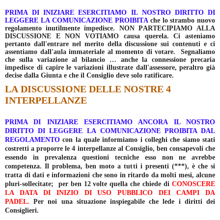
PRIMA DI INIZIARE ESERCITIAMO IL NOSTRO DIRITTO DI
LEGGERE LA COMUNICAZIONE PROIBITA
che lo strambo nuovo
regolamento inutilmente impedisce. NON PARTECIPIAMO ALLA
DISCUSSIONE E NON VOTIAMO causa querela.
Ci asteniamo
pertanto dall'entrare nel merito della discussione sui contenuti e ci
assentiamo dall'aula immateriale al momento di votare. Segnaliamo
che sulla variazione al bilancio … anche la connessione precaria
impedisce di capire le variazioni illustrate dall'assessore, peraltro già
decise dalla Giunta e che il Consiglio deve solo ratificare.
LA DISCUSSIONE DELLE NOSTRE 4
INTERPELLANZE
PRIMA DI INIZIARE ESERCITIAMO ANCORA IL NOSTRO
DIRITTO DI LEGGERE LA
COMUNICAZIONE PROIBITA DAL
REGOLAMENTO
con la quale informiamo i colleghi che siamo stati
costretti a proporre le 4 interpellanze al Consiglio, ben consapevoli che
essendo in prevalenza questioni tecniche esso non ne avrebbe
competenza. Il problema, ben moto a tutti i presenti (***), è che si
tratta di dati e informazioni che sono in ritardo da molti mesi, alcune
pluri-sollecitate; per ben 12 volte quella che chiede di
CONOSCERE
LA DATA DI INIZIO DI USO PUBBLICO DEI CAMPI DA
PADEL.
Per noi una situazione inspiegabile che lede i diritti dei
Consiglieri.