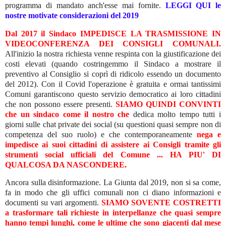
programma di mandato anch'esse mai fornite.
LEGGI QUI le
nostre motivate considerazioni del 2019
Dal 2017 il Sindaco IMPEDISCE LA TRASMISSIONE IN
VIDEOCONFERENZA DEI CONSIGLI COMUNALI.
All'inizio la nostra richiesta venne respinta con la giustificazione dei
costi elevati (quando costringemmo il Sindaco a mostrare il
preventivo al Consiglio si coprì di ridicolo essendo un documento
del 2012). Con il Covid l'operazione è gratuita e ormai tantissimi
Comuni garantiscono questo servizio democratico ai loro cittadini
che non possono essere presenti.
SIAMO QUINDI CONVINTI
che un sindaco come il nostro che
dedica molto tempo tutti i
giorni sulle chat private dei social (su questioni quasi sempre non di
competenza del suo ruolo) e che contemporaneamente
nega e
impedisce ai suoi cittadini di assistere ai Consigli tramite gli
strumenti social ufficiali del Comune ... HA PIU' DI
QUALCOSA DA NASCONDERE.
Ancora sulla disinformazione. La Giunta dal 2019, non si sa come,
fa in modo che gli uffici comunali non ci diano informazioni e
documenti su vari argomenti.
SIAMO SOVENTE COSTRETTI
a trasformare tali richieste in interpellanze che quasi sempre
hanno tempi lunghi, come le ultime che sono giacenti dal mese