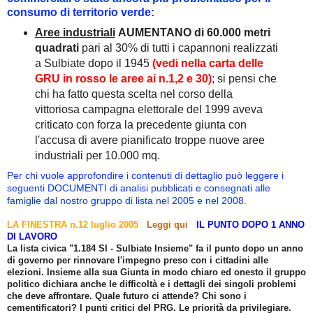
consumo di territorio verde:
Aree industriali
AUMENTANO di 60.000 metri
quadrati
pari al 30% di tutti i capannoni realizzati
a Sulbiate dopo il 1945
(vedi
nella carta delle
GRU
in rosso le aree ai n.1,2 e 30
)
;
si pensi che
chi ha fatto questa scelta nel corso della
vittoriosa campagna elettorale del 1999 aveva
criticato con forza la precedente giunta con
l'accusa di avere pianificato troppe nuove aree
industriali per 10.000 mq.
Per chi vuole approfondire i contenuti di dettaglio può leggere i
seguenti DOCUMENTI di analisi pubblicati e consegnati alle
famiglie dal nostro gruppo di lista nel 2005 e nel 2008.
LA FINESTRA n.12 luglio 2005
Leggi qui
IL PUNTO DOPO 1 ANNO
DI LAVORO
La lista civica "1.184 SI - Sulbiate Insieme" fa il punto dopo un anno
di governo per rinnovare l'impegno preso con i cittadini alle
elezioni. Insieme alla sua Giunta in modo chiaro ed onesto il gruppo
politico dichiara anche le difficoltà e i dettagli dei singoli problemi
che deve affrontare. Quale futuro ci attende? Chi sono i
cementificatori? I punti critici del PRG. Le priorità da privilegiare.