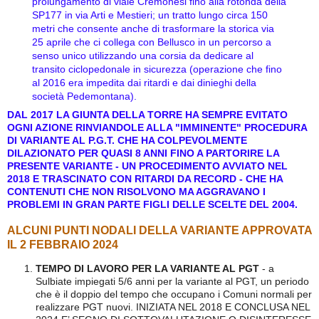
prolungamento di viale Cremonesi fino alla rotonda della
SP177 in via Arti e Mestieri; un tratto lungo circa 150
metri che consente anche di trasformare la storica via
25 aprile che ci collega con Bellusco in un percorso a
senso unico utilizzando una corsia da dedicare al
transito ciclopedonale in sicurezza (operazione che fino
al 2016 era impedita dai ritardi e dai dinieghi della
società Pedemontana).
DAL 2017 LA GIUNTA DELLA TORRE HA SEMPRE EVITATO
OGNI AZIONE RINVIANDOLE ALLA "IMMINENTE" PROCEDURA
DI VARIANTE AL P.G.T. CHE HA COLPEVOLMENTE
DILAZIONATO PER QUASI 8 ANNI FINO A PARTORIRE LA
PRESENTE VARIANTE - UN PROCEDIMENTO AVVIATO NEL
2018 E TRASCINATO CON RITARDI DA RECORD - CHE HA
CONTENUTI CHE NON RISOLVONO MA AGGRAVANO I
PROBLEMI IN GRAN PARTE FIGLI DELLE SCELTE DEL 2004.
ALCUNI PUNTI NODALI DELLA VARIANTE APPROVATA
IL 2 FEBBRAIO 2024
TEMPO DI LAVORO PER LA VARIANTE AL PGT
- a
Sulbiate impiegati 5/6 anni per la variante al PGT, un periodo
che è il doppio del tempo che occupano i Comuni normali per
realizzare PGT nuovi. INIZIATA NEL 2018 E CONCLUSA NEL