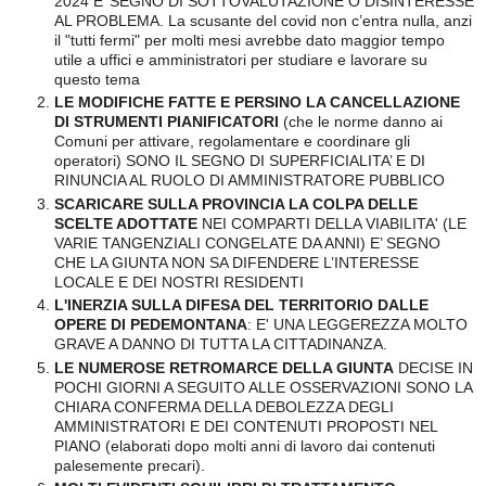
2024 E’ SEGNO DI SOTTOVALUTAZIONE O DISINTERESSE
AL PROBLEMA. La scusante del covid non c’entra nulla, anzi
il "tutti fermi" per molti mesi avrebbe dato maggior tempo
utile a uffici e amministratori per studiare e lavorare su
questo tema
LE MODIFICHE FATTE
E PERSINO LA CANCELLAZIONE
DI STRUMENTI PIANIFICATORI
(che le norme danno ai
Comuni per attivare, regolamentare e coordinare gli
operatori) SONO IL SEGNO DI SUPERFICIALITA’ E DI
RINUNCIA AL RUOLO DI AMMINISTRATORE PUBBLICO
SCARICARE SULLA PROVINCIA LA COLPA DELLE
SCELTE ADOTTATE
NEI COMPARTI DELLA VIABILITA' (LE
VARIE TANGENZIALI CONGELATE DA ANNI) E’ SEGNO
CHE LA GIUNTA NON SA DIFENDERE L’INTERESSE
LOCALE E DEI NOSTRI RESIDENTI
L'INERZIA SULLA DIFESA DEL TERRITORIO DALLE
OPERE DI PEDEMONTANA
: E' UNA LEGGEREZZA MOLTO
GRAVE A DANNO DI TUTTA LA CITTADINANZA.
LE NUMEROSE RETROMARCE DELLA GIUNTA
DECISE IN
POCHI GIORNI A SEGUITO ALLE OSSERVAZIONI SONO LA
CHIARA CONFERMA DELLA DEBOLEZZA DEGLI
AMMINISTRATORI E DEI CONTENUTI PROPOSTI NEL
PIANO (elaborati dopo molti anni di lavoro dai contenuti
palesemente precari).