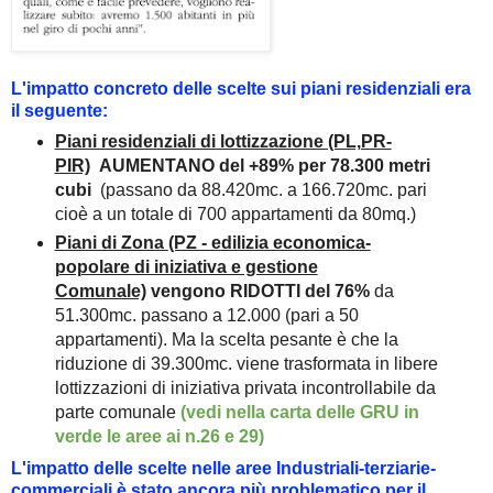
L'impatto concreto delle scelte sui piani residenziali era
il seguente:
Piani residenziali di lottizzazione (PL,PR-
PIR)
AUMENTANO
del +89% per
78.300 metri
cubi
(passano da 88.420mc. a 166.720mc.
pari
cioè a un totale di 700 appartamenti da 80mq.
)
Piani di Zona
(PZ -
edilizia economica-
popolare di iniziativa e gestione
Comunale)
vengono RIDOTTI del 76%
da
51.300mc. passano a 12.000 (pari a 50
appartamenti). Ma la scelta pesante è che la
riduzione di 39.300mc. viene trasformata in libere
lottizzazioni di iniziativa privata incontrollabile da
parte comunale
(vedi
nella carta delle
GRU
in
verde le aree ai n.26 e 29
)
L'impatto delle scelte nelle aree Industriali-terziarie-
commerciali è stato ancora più problematico per il