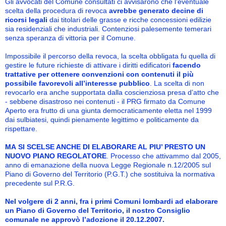
Gli avvocati del Comune consultati ci avvisarono che l'eventuale
scelta della procedura di revoca
avrebbe generato decine di
ricorsi legali
dai titolari delle grasse e ricche concessioni edilizie
sia residenziali che industriali. Contenziosi palesemente temerari
senza speranza di vittoria per il Comune.
Impossibile il percorso della revoca, la scelta obbligata fu quella di
gestire le future richieste di attivare i diritti edificatori
facendo
trattative per ottenere convenzioni con contenuti il più
possibile favorevoli all’interesse pubblico
.
La scelta di non
revocarlo era anche supportata dalla coscienziosa presa d’atto che
- sebbene disastroso nei contenuti - il PRG firmato da Comune
Aperto era frutto di una giunta democraticamente eletta nel 1999
dai sulbiatesi, quindi pienamente legittimo e politicamente da
rispettare.
MA
SI SCELSE ANCHE DI ELABORARE AL PIU’ PRESTO UN
NUOVO PIANO REGOLATORE
. Processo che attivammo dal 2005,
anno di emanazione della nuova Legge Regionale n.12/2005 sul
Piano di Governo del Territorio (P.G.T.) che sostituiva la normativa
precedente sul P.R.G.
Nel volgere di 2 anni, fra i primi Comuni lombardi ad elaborare
un Piano di Governo del Territorio, il nostro Consiglio
comunale ne approvò l’adozione il
20
.12
.2007.