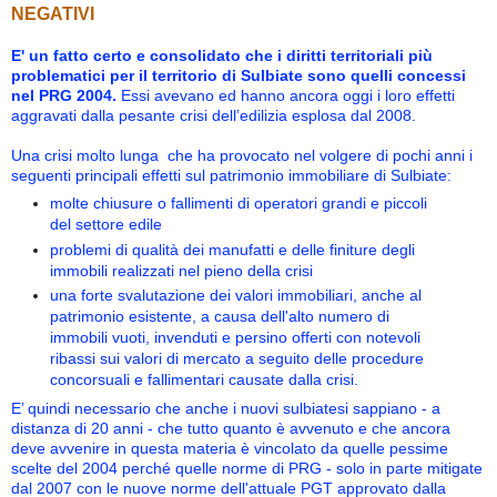
NEGATIVI
E' un fatto certo e consolidato che i diritti territoriali più
problematici per il territorio di Sulbiate sono quelli concessi
nel PRG 2004.
Essi avevano ed hanno ancora oggi i loro effetti
aggravati dalla pesante crisi dell’edilizia esplosa dal 2008.
Una crisi molto lunga che ha provocato nel volgere di pochi anni i
seguenti principali effetti sul patrimonio immobiliare di Sulbiate:
molte chiusure o fallimenti di operatori grandi e piccoli
del settore edile
problemi di
qualità dei manufatti e delle finiture degli
immobili realizzati nel pieno della crisi
una forte svalutazione dei valori immobiliari, anche al
patrimonio esistente, a causa dell'alto numero di
immobili vuoti, invenduti e persino offerti con notevoli
ribassi sui valori di mercato a seguito delle procedure
concorsuali e fallimentari causate dalla crisi.
E’ quindi necessario che anche i nuovi sulbiatesi sappiano - a
distanza di 20 anni - che tutto quanto è avvenuto e che ancora
deve avvenire in questa materia è vincolato da quelle pessime
scelte del 2004 perché quelle norme di PRG - solo in parte mitigate
dal 2007 con le nuove norme dell'attuale PGT approvato dalla