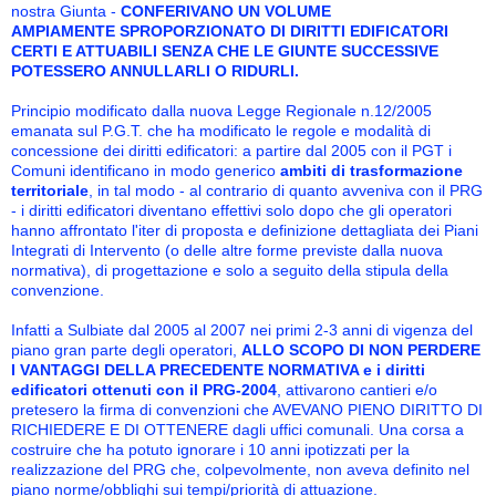
nostra Giunta -
CONFERIVANO UN VOLUME
AMPIAMENTE
SPROPORZIONATO
DI DIRITTI EDIFICATORI
CERTI E ATTUABILI SENZA CHE LE GIUNTE SUCCESSIVE
POTESSERO ANNULLARLI O RIDURLI.
Principio modificato dalla nuova Legge Regionale n.12/2005
emanata sul P.G.T. che ha modificato le regole e modalità di
concessione dei diritti edificatori: a partire dal 2005 con il PGT i
Comuni identificano in modo generico
ambiti di trasformazione
territoriale
, in tal modo - al contrario di quanto avveniva con il PRG
- i diritti edificatori diventano effettivi solo dopo che gli operatori
hanno affrontato l'iter di proposta e definizione dettagliata dei Piani
Integrati di Intervento (o delle altre forme previste dalla nuova
normativa), di progettazione e solo a seguito della stipula della
convenzione.
Infatti a Sulbiate dal 2005 al 2007 nei primi 2-3 anni di vigenza del
piano gran parte degli operatori,
ALLO SCOPO DI NON PERDERE
I VANTAGGI DELLA PRECEDENTE NORMATIVA e i diritti
edificatori ottenuti con il PRG-2004
, attivarono cantieri e/o
pretesero la firma di convenzioni che AVEVANO PIENO DIRITTO DI
RICHIEDERE E DI OTTENERE dagli uffici comunali. Una corsa a
costruire che ha potuto ignorare
i 10 anni ipotizzati per la
realizzazione del PRG che, colpevolmente, non aveva definito nel
piano norme/obblighi sui tempi/priorità di attuazione.