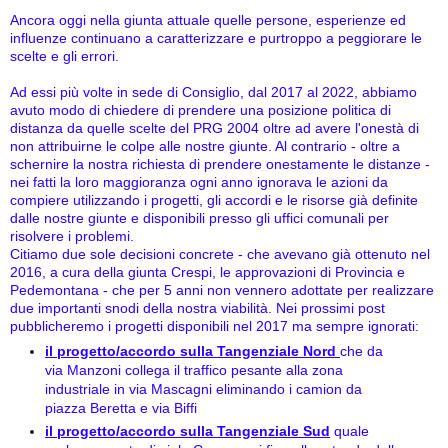
Ancora oggi nella giunta attuale quelle persone, esperienze ed
influenze continuano a caratterizzare e purtroppo a peggiorare le
scelte e gli errori.
Ad essi più volte in sede di Consiglio, dal 2017 al 2022, abbiamo
avuto modo di chiedere di prendere una posizione politica di
distanza da quelle scelte del PRG 2004 oltre ad avere l'onestà di
non attribuirne le colpe alle nostre giunte. Al contrario - oltre a
schernire la nostra richiesta di prendere onestamente le distanze -
nei fatti la loro maggioranza ogni anno ignorava le azioni da
compiere utilizzando i progetti, gli accordi e le risorse già definite
dalle nostre giunte e disponibili presso gli uffici comunali per
risolvere i problemi.
Citiamo due sole decisioni concrete -
che avevano già ottenuto nel
2016, a cura della giunta Crespi, le approvazioni di Provincia e
Pedemontana -
che per 5 anni non vennero adottate per realizzare
due importanti snodi della nostra viabilità. Nei prossimi post
pubblicheremo i progetti disponibili nel 2017 ma sempre ignorati
:
il progetto/accordo sull
a Tangenziale Nord
che da
via Manzoni collega il traffico pesante alla zona
industriale in via Mascagni eliminando i camion da
piazza Beretta e via Biffi
il progetto/accordo sulla Tangenziale Sud
quale