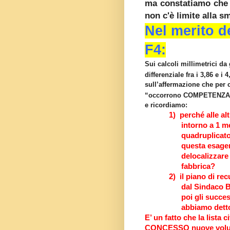
ma constatiamo che a
non c'è limite alla
Nel merito d
F4:
Sui calcoli millimetrici d
differenziale fra i 3,86 e
sull’affermazione che per 
“occorrono COMPETENZ
e ricordiamo:
1)
perché alle al
intorno a 1 m
quadruplicato
questa esager
delocalizzare
fabbrica?
2)
il piano di r
dal Sindaco 
poi gli succe
abbiamo detto
E’ un fatto che la lista
CONCESSO nuove volu