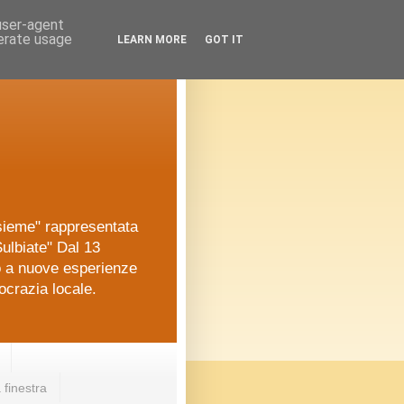
 user-agent
nerate usage
LEARN MORE
GOT IT
nsieme" rappresentata
ulbiate" Dal 13
o a nuove esperienze
ocrazia locale.
 finestra