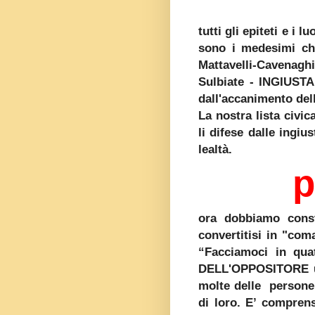
tutti gli epiteti e i
sono i medesimi che
Mattavelli-Cavenagh
Sulbiate - INGIUST
dall'accanimento dell
La nostra lista civic
li difese dalle ingi
lealtà.
p
ora dobbiamo const
convertitisi in "com
“Facciamoci in qua
DELL'OPPOSITORE us
molte delle persone
di loro. E’ comprens