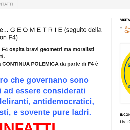
NTATTI
VISIT
Sit
... G E O M E T R I E (seguito della
Civ
on F4)
 F4 ospita bravi geometri ma moralisti
i.
ta CONTINUA POLEMICA da parte di F4 è
loro che governano sono
i ad essere considerati
deliranti, antidemocratici,
ti, e sovente pure ladri.
INCON
Lista 
INFATTI