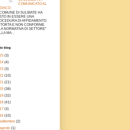
COMUNICATO AL
NDACO:
L COMUNE DI SULBIATE HA
STO IN ESSERE UNA
OCEDURA DI AFFIDAMENTO
STORTA E NON CONFORME
LA NORMATIVA DI SETTORE"
LA MA...
io blog
25
(3)
24
(4)
23
(3)
22
(10)
21
(21)
20
(38)
19
(32)
18
(41)
17
(3)
16
(10)
settembre
(2)
agosto
(1)