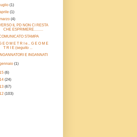
luglio
(1)
aprile
(1)
marzo
(4)
VERSO IL PD NON CI RESTA
CHE ESPRIMERE..........
COMUNICATO STAMPA
G E O M E T R I e... G E O M E
T R I E (seguito ...
INGANNATORI E INGANNATI
gennaio
(1)
15
(6)
14
(24)
13
(67)
12
(103)