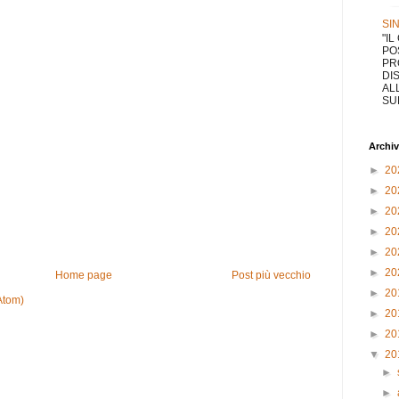
SI
"I
PO
PR
DI
AL
SUL
Archiv
►
20
►
20
►
20
►
20
►
20
►
20
Home page
Post più vecchio
►
20
Atom)
►
20
►
20
▼
20
►
►