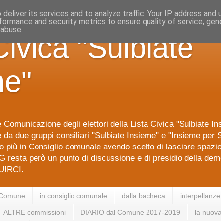
deliver its services and to analyze traffic. Your IP address and
formance and security metrics to ensure quality of service, ge
 abuse.
Civica "Sulbiate
me"
 Comunicazione degli elettori della Lista Civica "Sulbiate I
da due gruppi consiliari "Sulbiate Insieme" e "Insieme per S
 più in Consiglio comunale avendo scelto di lasciare spazi
G resta però un punto di discussione e di presidio della dem
IRCI.
 Comune
in consiglio comunale
dalla bacheca
interpellanze
ALTRE commissioni
DIARIO dal Comune 2017-2019
la nuova