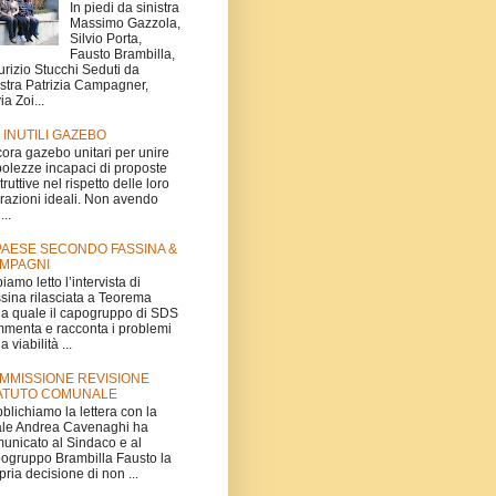
In piedi da sinistra
Massimo Gazzola,
Silvio Porta,
Fausto Brambilla,
rizio Stucchi Seduti da
istra Patrizia Campagner,
ia Zoi...
I INUTILI GAZEBO
ora gazebo unitari per unire
olezze incapaci di proposte
truttive nel rispetto delle loro
irazioni ideali. Non avendo
...
 PAESE SECONDO FASSINA &
MPAGNI
iamo letto l’intervista di
sina rilasciata a Teorema
la quale il capogruppo di SDS
menta e racconta i problemi
a viabilità ...
MMISSIONE REVISIONE
ATUTO COMUNALE
blichiamo la lettera con la
le Andrea Cavenaghi ha
unicato al Sindaco e al
ogruppo Brambilla Fausto la
pria decisione di non ...