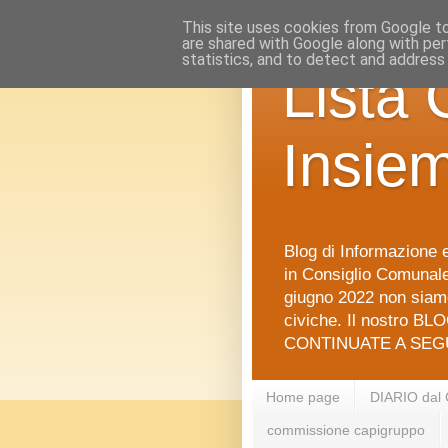
This site uses cookies from Google to 
are shared with Google along with per
statistics, and to detect and address
Lista 
Insie
Blog di Informazione e
in Consiglio Comunale 
giugno 2022 non siamo
civiche. Il nostro BLO
CONTINUATE A SEGU
Home page
DIARIO dal
commissione capigruppo