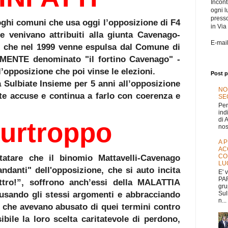
Incontr
ogni l
press
 luoghi comuni che usa oggi l’opposizione di F4
in Via
 venivano attribuiti alla giunta Cavenago-
E-mai
i che nel 1999 venne espulsa dal Comune di
AMENTE denominato "il fortino Cavenago" -
’opposizione che poi vinse le elezioni.
Post p
a Sulbiate Insieme per 5 anni all’opposizione
NO
uste accuse e continua a farlo con coerenza e
SEG
Per
ind
di 
urtroppo
nos
A 
AC
CO
atare che il binomio Mattavelli-Cavenago
LU
andanti" dell'opposizione, che si auto incita
E' 
PAR
ttro!”, soffrono anch’essi della MALATTIA
gru
ando gli stessi argomenti e abbracciando
Sul
n...
 che avevano abusato di quei termini contro
ibile la loro scelta caritatevole di perdono,