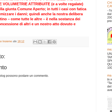
CH
LE VOLUMETRIE ATTRIBUITE (e a volte regalate)
CA
la giunta Comune Aperto; in tutti i casi con fatica
- l
mizzare i danni; quindi anche la nostra delibera
dal
200
tino – come tutte le altre – è nella sostanza dei
pre
ncessione di altri e un nostro atto dovuto e
ate Insieme
alle
18:12
mez
UN
o:
TA
SP
QU
nto
10
ma 
o blog possono postare un commento.
In 
"Te
del
aver