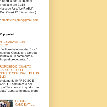
i aperti a tutti i sulbiatesi
unedì alle ore 21,15
o la sede
Ass."Le Radici"
 Don Ciceri 12 (piano primo).
l:
sulbiateinsieme@gmail.com
iù popolari
N CI SARA' ALCUN
UITO...........
 facilitare la lettura del "post"
icato dal Consigliere Cereda
Aicurzio in un commento al
tro post precedente, "...
PROPOSITO DI QUANTO
CADUTO DOPO IL
NSIGLIO COMUNALE DEL 19
GLIO
volutamente IMPRECISO E
ZIALE il comunicato del
ppo "Facciamoci in quattro per
biate" apparso in questi giorni
I NOSTRI
CANDIDATI......