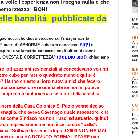
 volte l'esperienza non insegna nulla e che
 smemoratezza. BOH!
elle banalità pubblicate da
Mau
sin
Silv
GL
a geometra che disquisiscono sull’insignificante
Anc
(sig!)
 i 4,5 metri di ABNORME cubatura concessa
e
deb
capire le volumetrie concesse negli ultimi decenni
cos
isp
(doppio sig!)
A, ONESTA E CORRETTEZZA”
, chiediamo
con
tre lottizzazioni residenziali si concedevano volumi
IL
CO
etro cubo per metro quadrato mentre qui si è
Abb
? Hanno chiesto ai loro nuovi amici che fecero
Fas
nel
ata concessione residenziale se non si poteva
com
 l’imponente volumetria esistente della vecchia
dell
CO
ecupero della Casa Colonica S. Paolo venne deciso
ST
Benaglia, che aveva Cavenago quale assessore, che
Pub
sse come Sindaco ma non riuscì ad attuarlo, quindi
qua
com
 un'imprecisione ma non è certo una “palla”.
cap
 civica “Sulbiate Insieme” dopo il 2004 NON HA MAI
pro
metrie, ma HA DOVUTO FORMALIZZARE con