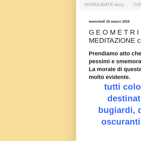
VIVISULBIATE story
CO
mercoledì 16 marzo 2016
G E O M E T R I e
MEDITAZIONE c
Prendiamo atto che
pessimi e smemorat
La morale di ques
molto evidente.
tutti co
destinat
bugiardi, 
oscurantis