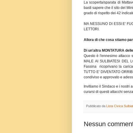
La scoperta/sparata di Mattave
basti sapere che il sito del Min
grado di rispetto dei 42 indicato
MA NESSUNO DI ESSI E' F
LETTORI.
Allora di che cosa stiamo pa
Di un'altra MONTATURA delle 
Questo è l'ennesimo attacco s
MALE AI SULBIATESI DEL LOR
Fassina ricoprivano la caric
TUTTO E' DIVENTATO ORRIBILE 
condiviso e approvato e adesso
Invitiamo il Sindaco e i nostri
curarsi di questi attacchi sen
Pubblicato da
Lista Civica Sulbi
Nessun comment