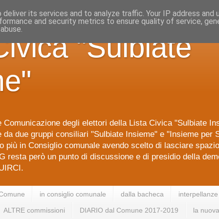
deliver its services and to analyze traffic. Your IP address and
formance and security metrics to ensure quality of service, ge
 abuse.
Civica "Sulbiate
me"
 Comunicazione degli elettori della Lista Civica "Sulbiate I
da due gruppi consiliari "Sulbiate Insieme" e "Insieme per S
 più in Consiglio comunale avendo scelto di lasciare spazi
G resta però un punto di discussione e di presidio della dem
IRCI.
 Comune
in consiglio comunale
dalla bacheca
interpellanze
ALTRE commissioni
DIARIO dal Comune 2017-2019
la nuova