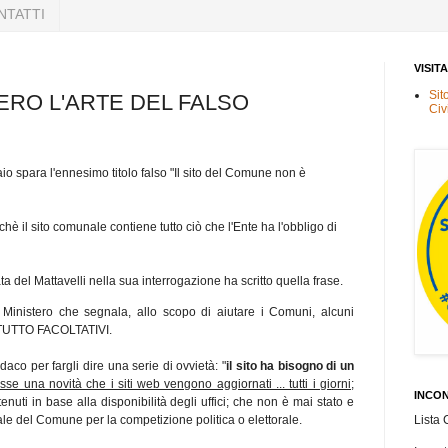
NTATTI
VISIT
Sit
RO L'ARTE DEL FALSO
Civ
o spara l'ennesimo titolo falso "Il sito del Comune non è
rchè il sito comunale contiene tutto ciò che l'Ente ha l'obbligo di
 del Mattavelli nella sua interrogazione ha scritto quella frase.
l Ministero che segnala, allo scopo di aiutare i Comuni, alcuni
L TUTTO FACOLTATIVI.
aco per fargli dire una serie di ovvietà: "
il sito ha bisogno di un
sse una novità che i siti web vengono aggiornati ... tutti i giorni;
INCON
nuti in base alla disponibilità degli uffici; che non è mai stato e
Lista 
onale del Comune per la competizione politica o elettorale.