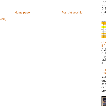
PO
PR
DI
AL
Home page
Post più vecchio
SUL
Atom)
che
il 
AL
SE
Rip
fat
d...
CO
ST
Pub
qua
com
cap
pro