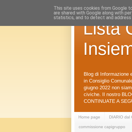
This site uses cookies from Google to 
are shared with Google along with per
statistics, and to detect and address
Lista 
Insie
Blog di Informazione e
in Consiglio Comunale 
giugno 2022 non siamo
civiche. Il nostro BLO
CONTINUATE A SEGU
Home page
DIARIO dal
commissione capigruppo