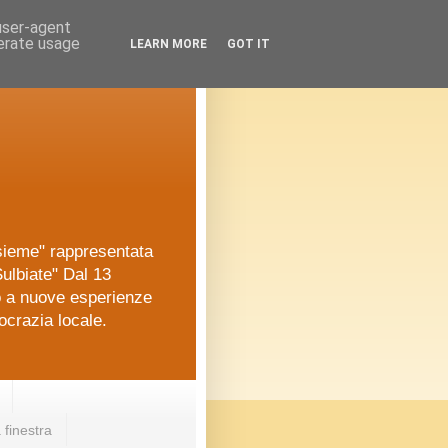
 user-agent
nerate usage
LEARN MORE
GOT IT
nsieme" rappresentata
ulbiate" Dal 13
o a nuove esperienze
ocrazia locale.
 finestra