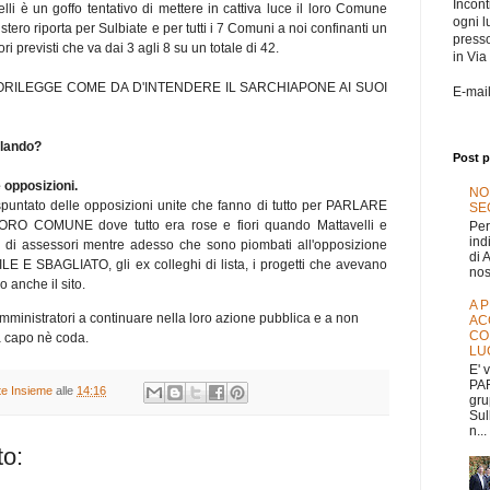
Incontr
lli è un goffo tentativo di mettere in cattiva luce il loro Comune
ogni l
istero riporta per Sulbiate e per tutti i 7 Comuni a noi confinanti un
press
ri previsti che va dai 3 agli 8 su un totale di 42.
in Via
UORILEGGE COME DA D'INTENDERE IL SARCHIAPONE AI SUOI
E-mai
rlando?
Post p
opposizioni.
NO
puntato delle opposizioni unite che fanno di tutto per PARLARE
SEG
O COMUNE dove tutto era rose e fiori quando Mattavelli e
Per
ind
a di assessori mentre adesso che sono piombati all'opposizione
di 
E SBAGLIATO, gli ex colleghi di lista, i progetti che avevano
nos
 anche il sito.
A 
 amministratori a continuare nella loro azione pubblica e a non
AC
CO
za capo nè coda.
LU
E' 
PAR
ate Insieme
alle
14:16
gru
Sul
n...
o: