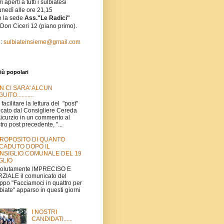
i aperti a tutti i sulbiatesi
unedì alle ore 21,15
o la sede
Ass."Le Radici"
 Don Ciceri 12 (piano primo).
l:
sulbiateinsieme@gmail.com
iù popolari
N CI SARA' ALCUN
UITO...........
 facilitare la lettura del "post"
icato dal Consigliere Cereda
Aicurzio in un commento al
tro post precedente, "...
PROPOSITO DI QUANTO
CADUTO DOPO IL
NSIGLIO COMUNALE DEL 19
GLIO
volutamente IMPRECISO E
ZIALE il comunicato del
ppo "Facciamoci in quattro per
biate" apparso in questi giorni
I NOSTRI
CANDIDATI......