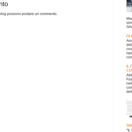
nto
o blog possono postare un commento.
Mau
sin
Silv
GL
Anc
deb
cos
isp
con
IL
CO
Abb
Fas
nel
com
dell
SI
"I