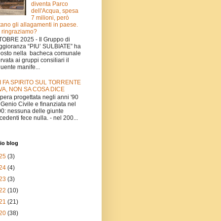
diventa Parco
dell'Acqua, spesa
7 milioni, però
tano gli allagamenti in paese.
 ringraziamo?
OBRE 2025 - Il Gruppo di
gioranza “PIU’ SULBIATE” ha
osto nella bacheca comunale
ervata ai gruppi consiliari il
uente manife...
I FA SPIRITO SUL TORRENTE
VA, NON SA COSA DICE
'opera progettata negli anni '90
 Genio Civile e finanziata nel
0: nessuna delle giunte
cedenti fece nulla. - nel 200...
io blog
25
(3)
24
(4)
23
(3)
22
(10)
21
(21)
20
(38)