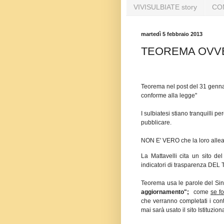
VIVISULBIATE story
CO
martedì 5 febbraio 2013
TEOREMA OVVE
Teorema nel post del 31 gennai
conforme alla legge"
I sulbiatesi stiano tranquilli pe
pubblicare.
NON E' VERO che la loro alleata
La Mattavelli cita un sito de
indicatori di trasparenza DE
Teorema usa le parole del Sind
aggiornamento";
come
se fo
che verranno completati i conte
mai sarà usato il sito Istituzi