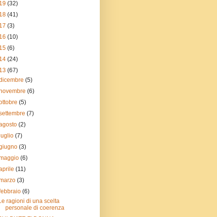
19
(32)
18
(41)
17
(3)
16
(10)
15
(6)
14
(24)
13
(67)
dicembre
(5)
novembre
(6)
ottobre
(5)
settembre
(7)
agosto
(2)
luglio
(7)
giugno
(3)
maggio
(6)
aprile
(11)
marzo
(3)
febbraio
(6)
Le ragioni di una scelta
personale di coerenza