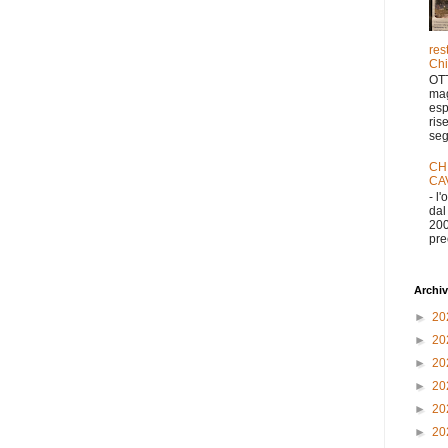
res
Chi
OTT
mag
esp
ris
seg
CH
CA
- l
dal
200
pre
Archiv
►
20
►
20
►
20
►
20
►
20
►
20