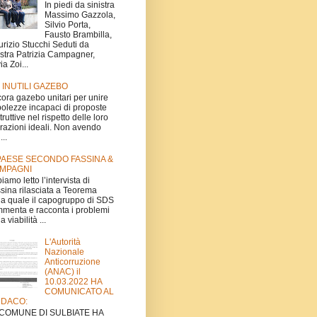
In piedi da sinistra
Massimo Gazzola,
Silvio Porta,
Fausto Brambilla,
rizio Stucchi Seduti da
istra Patrizia Campagner,
ia Zoi...
I INUTILI GAZEBO
ora gazebo unitari per unire
olezze incapaci di proposte
truttive nel rispetto delle loro
irazioni ideali. Non avendo
...
 PAESE SECONDO FASSINA &
MPAGNI
iamo letto l’intervista di
sina rilasciata a Teorema
la quale il capogruppo di SDS
menta e racconta i problemi
a viabilità ...
L'Autorità
Nazionale
Anticorruzione
(ANAC) il
10.03.2022 HA
COMUNICATO AL
NDACO:
L COMUNE DI SULBIATE HA