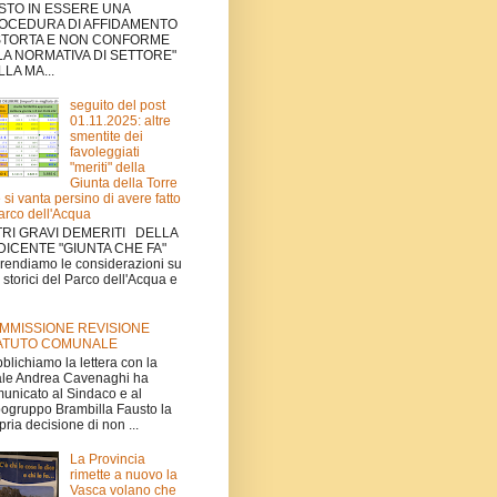
STO IN ESSERE UNA
OCEDURA DI AFFIDAMENTO
STORTA E NON CONFORME
LA NORMATIVA DI SETTORE"
LA MA...
seguito del post
01.11.2025: altre
smentite dei
favoleggiati
"meriti" della
Giunta della Torre
 si vanta persino di avere fatto
Parco dell'Acqua
TRI GRAVI DEMERITI DELLA
DICENTE "GIUNTA CHE FA"
rendiamo le considerazioni su
ti storici del Parco dell'Acqua e
MMISSIONE REVISIONE
ATUTO COMUNALE
blichiamo la lettera con la
le Andrea Cavenaghi ha
unicato al Sindaco e al
ogruppo Brambilla Fausto la
pria decisione di non ...
La Provincia
rimette a nuovo la
Vasca volano che