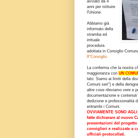
avviato da 4
anni per istituire
l'Unione.
Abbiamo già
informato della
stramba ed
irrituale
procedura
adottata in Consiglio Comun
8°Consiglio.
La conferma che la nostra ch
maggioranza con
UN COMUN
lato. Siamo ai limiti della d
Comuni seri") e della denigra
altre cose rileviamo vere e 
documentazione e contenuti s
dedizione e professionalità d
entrambi i Comuni.
OVVIAMENTE SONO AGLI ATT
fatte dichiarare al nuovo C
presentazioni del progetto e
consiglieri e realizzate a 
ufficiali protocollati.