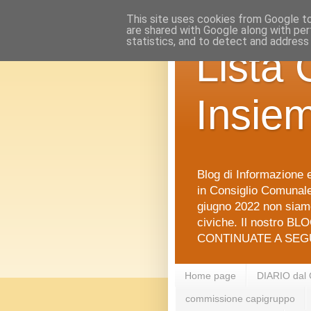
This site uses cookies from Google to 
are shared with Google along with per
statistics, and to detect and address
Lista 
Insie
Blog di Informazione e
in Consiglio Comunale 
giugno 2022 non siamo
civiche. Il nostro BLO
CONTINUATE A SEGU
Home page
DIARIO dal
commissione capigruppo