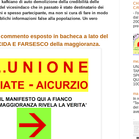
kafkiano di auto demolizione della credibilità delle
CH
a del vicesindaco che in passato è stato destinatario dei
CA
ioni e spesso partecipante, ma non si cura di fare in modo
- l
dal
lichi informazioni false alla popolazione. Un vero
200
pre
o commento esposto in bacheca a lato del
DA E FARSESCO della maggioranza.
mez
UN
TA
SP
QU
10
ma 
In 
"Te
del
aver