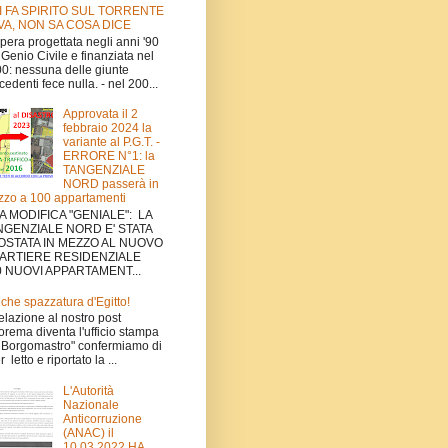
I FA SPIRITO SUL TORRENTE
VA, NON SA COSA DICE
'opera progettata negli anni '90
 Genio Civile e finanziata nel
0: nessuna delle giunte
cedenti fece nulla. - nel 200...
Approvata il 2
febbraio 2024 la
variante al P.G.T. -
ERRORE N°1: la
TANGENZIALE
NORD passerà in
zo a 100 appartamenti
A MODIFICA "GENIALE": LA
NGENZIALE NORD E' STATA
OSTATA IN MEZZO AL NUOVO
ARTIERE RESIDENZIALE
0 NUOVI APPARTAMENT...
che spazzatura d'Egitto!
relazione al nostro post
orema diventa l'ufficio stampa
 Borgomastro" confermiamo di
 letto e riportato la ...
L'Autorità
Nazionale
Anticorruzione
(ANAC) il
10.03.2022 HA