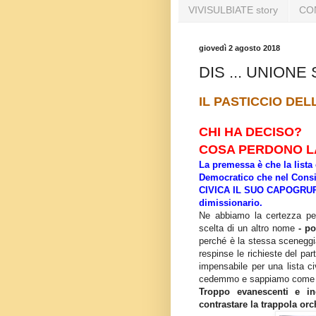
VIVISULBIATE story
CO
giovedì 2 agosto 2018
DIS ... UNIONE
IL PASTICCIO DEL
CHI HA DECISO?
COSA PERDONO LA
La premessa è che la lista 
Democratico che nel C
ons
CIVICA IL SUO CAPOGRUPP
dimissionario.
Ne abbiamo la certezza pe
scelta di un altro nome
- po
perché è la stessa sceneggia
respinse le richieste del par
impensabile per una lista ci
cedemmo e sappiamo come si 
Troppo evanescenti e in
contrastare la trappola orc