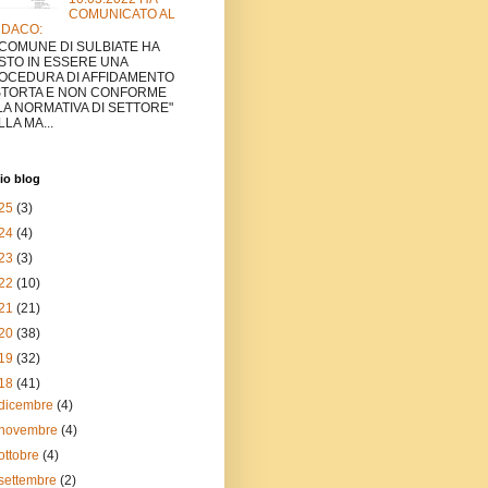
COMUNICATO AL
NDACO:
L COMUNE DI SULBIATE HA
STO IN ESSERE UNA
OCEDURA DI AFFIDAMENTO
STORTA E NON CONFORME
LA NORMATIVA DI SETTORE"
LA MA...
io blog
25
(3)
24
(4)
23
(3)
22
(10)
21
(21)
20
(38)
19
(32)
18
(41)
dicembre
(4)
novembre
(4)
ottobre
(4)
settembre
(2)