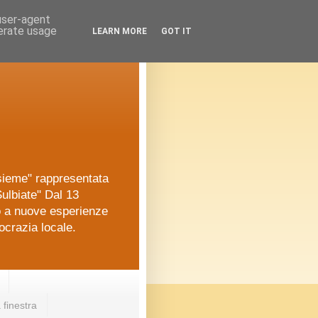
 user-agent
nerate usage
LEARN MORE
GOT IT
nsieme" rappresentata
ulbiate" Dal 13
o a nuove esperienze
ocrazia locale.
 finestra