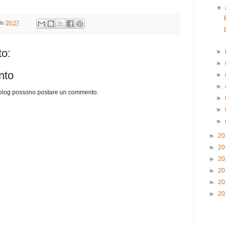
▼
lle
20:27
o:
►
►
nto
►
►
o blog possono postare un commento.
►
►
►
►
20
►
20
►
20
►
20
►
20
►
20