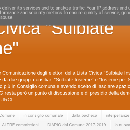
deliver its services and to analyze traffic. Your IP address and
formance and security metrics to ensure quality of service, ge
 abuse.
Civica "Sulbiate
me"
 Comunicazione degli elettori della Lista Civica "Sulbiate I
da due gruppi consiliari "Sulbiate Insieme" e "Insieme per S
 più in Consiglio comunale avendo scelto di lasciare spazi
G resta però un punto di discussione e di presidio della dem
IRCI.
 Comune
in consiglio comunale
dalla bacheca
interpellanze
ALTRE commissioni
DIARIO dal Comune 2017-2019
la nuova