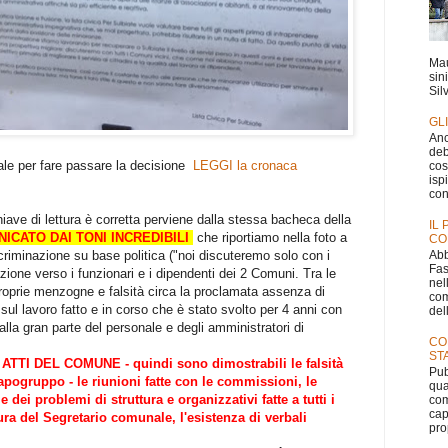
Mau
sin
Silv
GL
Anc
deb
ale per fare passare la decisione
LEGGI la cronaca
cos
isp
con
iave di lettura è corretta perviene dalla stessa bacheca della
IL
ICATO DAI TONI INCREDIBILI
che riportiamo nella foto a
CO
Abb
iscriminazione su base politica ("noi discuteremo solo con i
Fas
zione verso i funzionari e i dipendenti dei 2 Comuni. Tra le
nel
proprie menzogne e falsità circa la proclamata assenza di
com
ul lavoro fatto e in corso che è stato svolto per 4 anni con
dell
alla gran parte del personale e degli amministratori di
CO
ST
I DEL COMUNE - quindi sono dimostrabili le falsità
Pub
apogruppo - le riunioni fatte con le commissioni, le
qua
 dei problemi di struttura e organizzativi fatte a tutti i
com
cap
cura del Segretario comunale, l'esistenza di verbali
pro