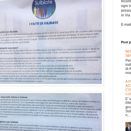
Incontr
ogni l
press
in Via
E-mai
Post p
NO
SEG
Per
ind
di 
nos
A 
AC
CO
LU
E' 
PAR
gru
Sul
n...