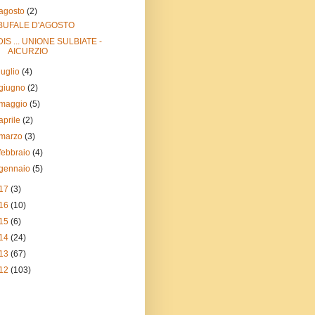
agosto
(2)
BUFALE D'AGOSTO
DIS ... UNIONE SULBIATE -
AICURZIO
luglio
(4)
giugno
(2)
maggio
(5)
aprile
(2)
marzo
(3)
febbraio
(4)
gennaio
(5)
17
(3)
16
(10)
15
(6)
14
(24)
13
(67)
12
(103)