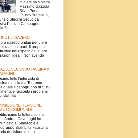
In piedi da sinistra
Massimo Gazzola,
Silvio Porta,
Fausto Brambilla,
rizio Stucchi Seduti da
istra Patrizia Campagner,
ia Zoi...
I INUTILI GAZEBO
ora gazebo unitari per unire
olezze incapaci di proposte
truttive nel rispetto delle loro
irazioni ideali. Non avendo
...
 PAESE SECONDO FASSINA &
MPAGNI
iamo letto l’intervista di
sina rilasciata a Teorema
la quale il capogruppo di SDS
menta e racconta i problemi
a viabilità ...
MMISSIONE REVISIONE
ATUTO COMUNALE
blichiamo la lettera con la
le Andrea Cavenaghi ha
unicato al Sindaco e al
ogruppo Brambilla Fausto la
pria decisione di non ...