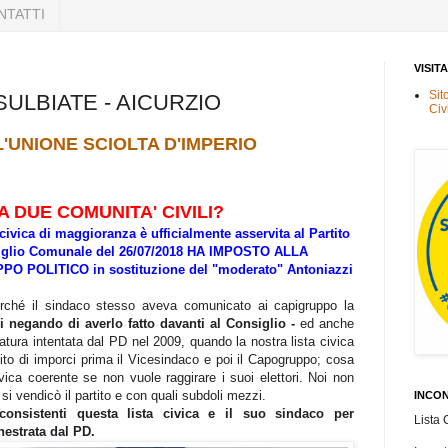
NTATTI
VISIT
Sit
 SULBIATE - AICURZIO
Civ
L'UNIONE SCIOLTA D'IMPERIO
 DUE COMUNITA' CIVILI?
civica di maggioranza è ufficialmente asservita al Partito
iglio Comunale del 26/07/2018 HA IMPOSTO ALLA
O POLITICO in sostituzione del "moderato" Antoniazzi
rché il sindaco stesso aveva comunicato ai capigruppo la
i negando di averlo fatto davanti al Consiglio -
ed anche
tura intentata dal PD nel 2009, quando la nostra lista civica
tito di imporci prima il Vicesindaco e poi il Capogruppo; cosa
vica coerente se non vuole raggirare i suoi elettori. Noi non
vendicò il partito e con quali subdoli mezzi.
INCON
consistenti questa lista civica e il suo sindaco per
Lista 
hestrata dal PD.