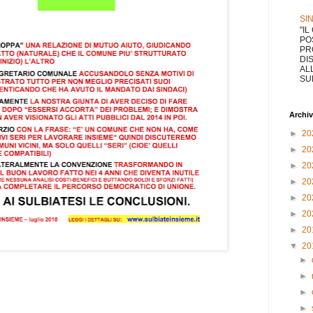
SI
"I
PO
PR
DI
AL
SUL
Archiv
►
20
►
20
►
20
►
20
►
20
►
20
►
20
▼
20
►
►
►
►