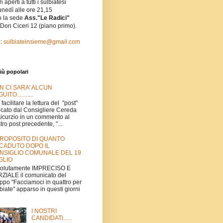
i aperti a tutti i sulbiatesi
unedì alle ore 21,15
o la sede
Ass."Le Radici"
 Don Ciceri 12 (piano primo).
l:
sulbiateinsieme@gmail.com
iù popolari
N CI SARA' ALCUN
UITO...........
 facilitare la lettura del "post"
icato dal Consigliere Cereda
Aicurzio in un commento al
tro post precedente, "...
PROPOSITO DI QUANTO
CADUTO DOPO IL
NSIGLIO COMUNALE DEL 19
GLIO
volutamente IMPRECISO E
ZIALE il comunicato del
ppo "Facciamoci in quattro per
biate" apparso in questi giorni
I NOSTRI
CANDIDATI......