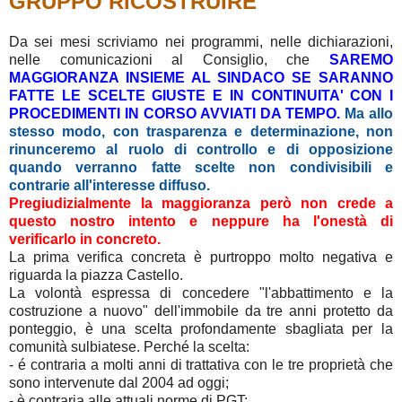
GRUPPO RICOSTRUIRE
Da sei mesi scriviamo nei programmi, nelle dichiarazioni,
nelle comunicazioni al Consiglio, che
SAREMO
MAGGIORANZA INSIEME AL SINDACO SE SARANNO
FATTE LE SCELTE GIUSTE E IN CONTINUITA' CON I
PROCEDIMENTI IN CORSO AVVIATI DA TEMPO.
Ma allo
stesso modo, con trasparenza e determinazione, non
rinunceremo al ruolo di controllo e di opposizione
quando verranno fatte scelte non condivisibili e
contrarie all'interesse diffuso.
Pregiudizialmente la maggioranza però non crede a
questo nostro intento e neppure ha l'onestà di
verificarlo in concreto.
La prima verifica concreta è purtroppo molto negativa e
riguarda la piazza Castello.
La volontà espressa di concedere "l'abbattimento e la
costruzione a nuovo" dell'immobile da tre anni protetto da
ponteggio, è una scelta profondamente sbagliata per la
comunità sulbiatese. Perché la scelta:
- é contraria a molti anni di trattativa con le tre proprietà che
sono intervenute dal 2004 ad oggi;
- è contraria alle attuali norme di PGT;