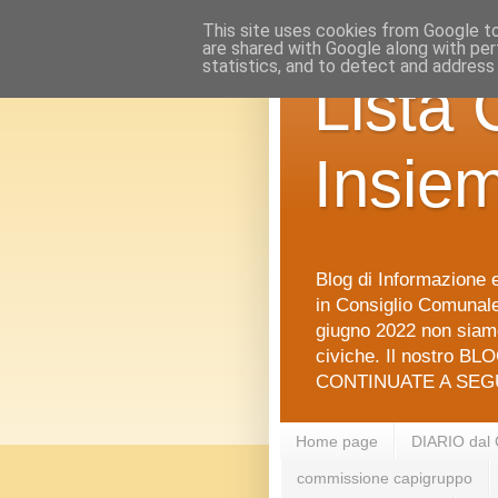
This site uses cookies from Google to 
are shared with Google along with per
statistics, and to detect and address
Lista 
Insie
Blog di Informazione e
in Consiglio Comunale 
giugno 2022 non siamo
civiche. Il nostro BLO
CONTINUATE A SEGU
Home page
DIARIO dal
commissione capigruppo