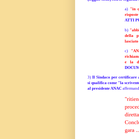
a)
"in 
risposte
ATTI P
b)
"abbi
della p
lasciato
c)
"ANA
richiama
e la d
DOCUM
3)
Il Sindaco per certificare
si
qualifica come "la scrivent
al presidente ANAC
affermand
"riti
proce
diret
Concl
gara .