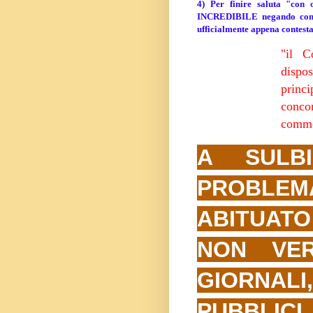
4) Per finire saluta "con
INCREDIBILE negando
con 
ufficialmente appena contest
"il C
dispos
princ
concor
comme
A SULB
PROBLE
ABITUATO
NON VE
GIORNALI
PUBBLIC