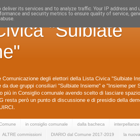
deliver its services and to analyze traffic. Your IP address and
formance and security metrics to ensure quality of service, ge
 abuse.
Civica "Sulbiate
me"
 Comunicazione degli elettori della Lista Civica "Sulbiate I
da due gruppi consiliari "Sulbiate Insieme" e "Insieme per S
 più in Consiglio comunale avendo scelto di lasciare spazi
G resta però un punto di discussione e di presidio della dem
IRCI.
 Comune
in consiglio comunale
dalla bacheca
interpellanze
ALTRE commissioni
DIARIO dal Comune 2017-2019
la nuova