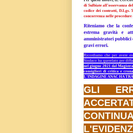
di Sulbiate all'osservanza del
codice dei contratti, D.Lgs. 
concorrenza nelle procedure 
Riteniamo che la conf
estrema gravità e at
amministratori pubblici
gravi errori.
Ricordiamo che per avere esp
Sindaco ha querelato per diff
nel giugno 2021 dal Magistrat
consiglieri
di critica e cro
L'INDAGINE ANAC HA TR
GLI ER
ACCERTA
CONTI
L'EVIDE