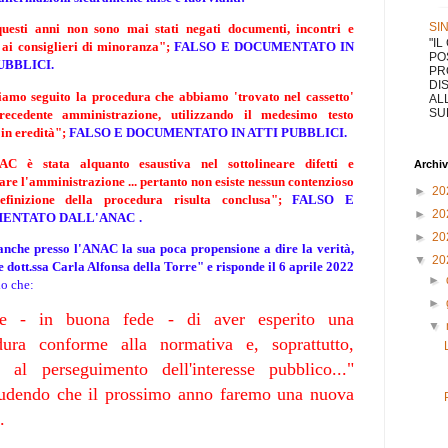
SI
questi anni non sono mai stati negati documenti, incontri e
"I
 ai consiglieri di minoranza"
;
FALSO E DOCUMENTATO IN
PO
UBBLICI.
PR
DI
amo seguito la procedura che abbiamo 'trovato nel cassetto'
AL
SUL
recedente amministrazione, utilizzando il medesimo testo
 in eredità";
FALSO E DOCUMENTATO IN ATTI PUBBLICI.
C è stata alquanto esaustiva nel sottolineare difetti e
Archiv
re l'amministrazione ... pertanto non esiste nessun contenzioso
►
20
efinizione della procedura risulta conclusa";
FALSO E
►
20
ENTATO DALL'ANAC
.
►
20
 anche presso l'ANAC la sua poca propensione a dire la verità,
▼
20
e dott.ssa Carla Alfonsa della Torre" e
risponde il 6 aprile 2022
►
o che:
►
ene - in buona fede - di aver esperito una
▼
dura conforme alla normativa e, soprattutto,
ta al perseguimento dell'interesse pubblico..."
udendo che il prossimo anno faremo una nuova
..