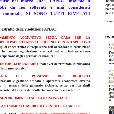
cluse nel marzo 2022, l'ANAC informa il
Incontr
ogni l
bi da noi sollevati e mai considerati
press
ione comunale, SI SONO TUTTI RIVELATI
in Via
E-mai
 estratto della risoluzione ANAC:
Post p
IDAMENTO AGGIUNTIVO SENZA GARA PER LA
PI DI PADEL TENNIS COPERTI NEL CENTRO SPORTIVO
NO
cipi di concorrenza e trasparenza nell'accordare la costruzione
SEG
l bar senza negoziazione, che resi noti a priori avrebbero
Per
ecipazione degli operatori economici"
ind
di 
nos
CONOMICO.FINANZIARIO
"non aver determinato la rilevanza
l'impianto sportivo"
A 
AC
ICA DEL POSSESSO DEI REQUISITI
CO
zzazione e gestione affidata a operatore economico diverso
LU
to in assenza delle garanzie richieste, senza verifica degli
E' 
PAR
speciali e del vaglio di un'offerta concreta e sostenibile..."
gru
Sul
 NON RICOMPRESO NELLA GARA INIZIALE
n...
ICATO AUMENTO MEDIO DEL 70% DELLE TARIFFE
SIGLIO ANAC:
"
Richiama pertanto l'amministrazione comunale