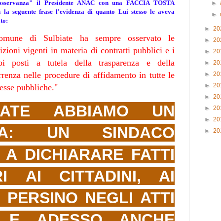
 osservanza" il Presidente ANAC
con una FACCIA TOSTA
►
la seguente frase l'evidenza di quanto Lui stesso le aveva
►
ato:
►
20
omune di Sulbiate ha sempre osservato le
►
20
izioni vigenti in materia di contratti pubblici e i
►
20
ipi posti a tutela della trasparenza e della
►
20
renza nelle procedure di affidamento in tutte le
►
20
►
20
sse pubbliche."
►
20
IATE ABBIAMO UN
►
20
►
20
MA: UN SINDACO
►
20
 A DICHIARARE FATTI
RI
AI CITTADINI,
AI
, PERSINO NEGLI ATTI
I E ADESSO ANCHE