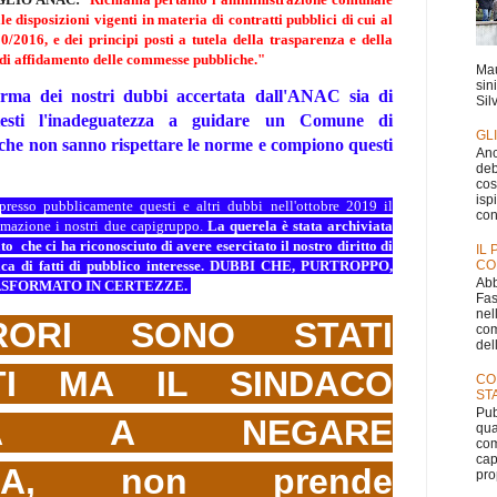
le disposizioni vigenti in materia di contratti pubblici di cui al
50/2016, e dei principi posti a tutela della trasparenza e della
di affidamento delle commesse pubbliche."
Mau
sin
erma dei nostri dubbi
accertata dall'ANAC sia di
Silv
testi l'inadeguatezza a guidare un Comune di
GL
 che non sanno rispettare le norme e compiono questi
Anc
deb
cos
isp
resso pubblicamente questi e altri dubbi nell'ottobre 2019 il
con
amazione i nostri due capigruppo.
La querela è stata archiviata
o che ci ha riconosciuto di avere esercitato il nostro diritto
di
IL
CO
naca di fatti di pubblico interesse. DUBBI CHE, PURTROPPO,
Abb
ASFORMATO IN CERTEZZE.
Fas
nel
RORI SONO STATI
com
dell
TI MA IL SINDACO
CO
ST
Pub
NUA A NEGARE
qua
com
cap
NZA, non prende
pro