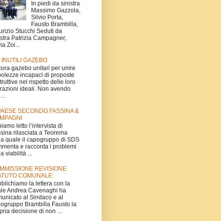
In piedi da sinistra
Massimo Gazzola,
Silvio Porta,
Fausto Brambilla,
rizio Stucchi Seduti da
istra Patrizia Campagner,
ia Zoi...
I INUTILI GAZEBO
ora gazebo unitari per unire
olezze incapaci di proposte
truttive nel rispetto delle loro
irazioni ideali. Non avendo
...
 PAESE SECONDO FASSINA &
MPAGNI
iamo letto l’intervista di
sina rilasciata a Teorema
la quale il capogruppo di SDS
menta e racconta i problemi
a viabilità ...
MMISSIONE REVISIONE
ATUTO COMUNALE
blichiamo la lettera con la
le Andrea Cavenaghi ha
unicato al Sindaco e al
ogruppo Brambilla Fausto la
pria decisione di non ...