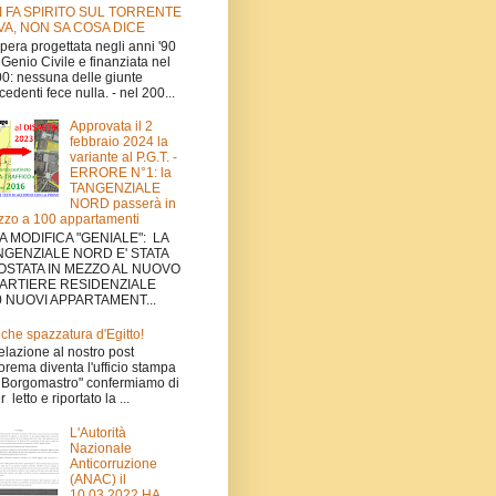
I FA SPIRITO SUL TORRENTE
VA, NON SA COSA DICE
'opera progettata negli anni '90
 Genio Civile e finanziata nel
0: nessuna delle giunte
cedenti fece nulla. - nel 200...
Approvata il 2
febbraio 2024 la
variante al P.G.T. -
ERRORE N°1: la
TANGENZIALE
NORD passerà in
zo a 100 appartamenti
A MODIFICA "GENIALE": LA
NGENZIALE NORD E' STATA
OSTATA IN MEZZO AL NUOVO
ARTIERE RESIDENZIALE
0 NUOVI APPARTAMENT...
che spazzatura d'Egitto!
relazione al nostro post
orema diventa l'ufficio stampa
 Borgomastro" confermiamo di
 letto e riportato la ...
L'Autorità
Nazionale
Anticorruzione
(ANAC) il
10.03.2022 HA