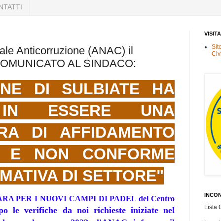
NTATTI
VISIT
Sit
ale Anticorruzione (ANAC) il
Civ
 COMUNICATO AL SINDACO:
UNE DI SULBIATE HA
IN ESSERE UNA
RA DI AFFIDAMENTO
A E NON CONFORME
MATIVA DI SETTORE"
INCON
A PER I NUOVI CAMPI DI PADEL del Centro
Lista 
po le verifiche da noi richieste
iniziate nel