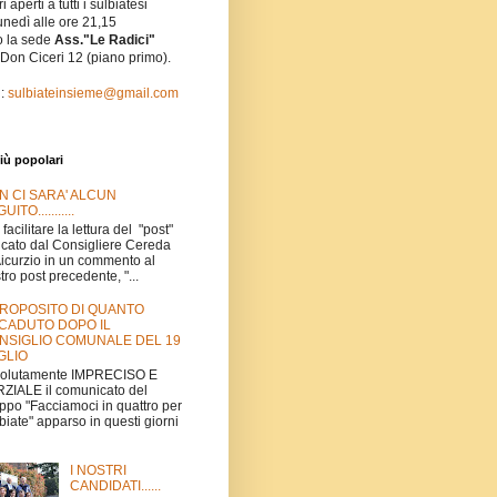
i aperti a tutti i sulbiatesi
unedì alle ore 21,15
o la sede
Ass."Le Radici"
 Don Ciceri 12 (piano primo).
l:
sulbiateinsieme@gmail.com
iù popolari
N CI SARA' ALCUN
UITO...........
 facilitare la lettura del "post"
icato dal Consigliere Cereda
Aicurzio in un commento al
tro post precedente, "...
PROPOSITO DI QUANTO
CADUTO DOPO IL
NSIGLIO COMUNALE DEL 19
GLIO
volutamente IMPRECISO E
ZIALE il comunicato del
ppo "Facciamoci in quattro per
biate" apparso in questi giorni
I NOSTRI
CANDIDATI......