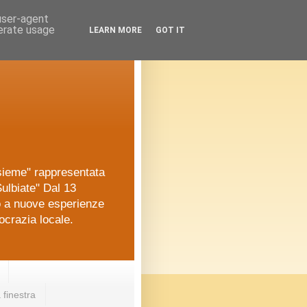
 user-agent
nerate usage
LEARN MORE
GOT IT
nsieme" rappresentata
ulbiate" Dal 13
o a nuove esperienze
ocrazia locale.
 finestra