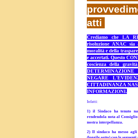
provvedi
atti
Crediamo che LA RE
risoluzione ANAC sia - 
moralità e della traspare
e accertati. Questo CO
coscienza della gravit
DETERMINAZIONE 
NEGARE L'EVIDEN
CITTADINANZA NAS
INFORMAZIONI.
Infatti:
1) il Sindaco ha tenuto na
rendendola nota al Consiglio
nostra interpellanza.
2) Il sindaco ha messo agli 
(leggile sotto) con le seguent