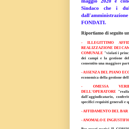
maggio 2020 e con
Sindaco che i dub
dall'amministraz
FONDATI.
Riportiamo di seguito un
- ILLEGITTIMO AFF
REALIZZAZIONE DEI CAM
COMUNALE
"violati i prin
dei campi e la gestione de
consentito una maggiore part
- ASSENZA DEL PIANO E
economica della gestione del
- OMESSA VERIF
DELL'OPERATORE
"reali
dall'aggiudicatario, conferi
specifici requisiti generali e 
- AFFIDAMENTO DEL BAR
- ANOMALO E INGIUSTIF
Per questi motivi, IL CON