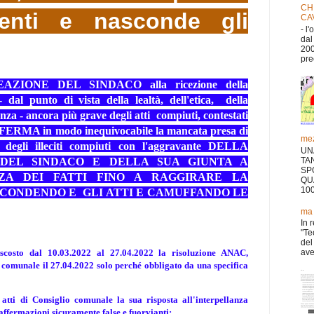
CH
menti e nasconde gli
CA
- l
dal
200
pre
AZIONE DEL SINDACO alla ricezione della
dal punto di vista della lealtà, dell'etica, della
nza - ancora più grave degli atti compiuti, contestati
NFERMA in modo inequivocabile la mancata presa di
mez
à degli illeciti compiuti con l'aggravante DELLA
UN
DEL SINDACO E DELLA SUA GIUNTA A
TA
SP
ZA DEI FATTI FINO A RAGGIRARE LA
QU
10
CONDENDO E GLI ATTI E CAMUFFANDO LE
ma 
In 
"Te
del
aver
scosto dal 10.03.2022 al 27.04.2022 la risoluzione ANAC,
 comunale il 27.04.2022 solo perché obbligato da una specifica
atti di Consiglio comunale la sua risposta all'interpellanza
i affermazioni sicuramente false e fuorvianti: