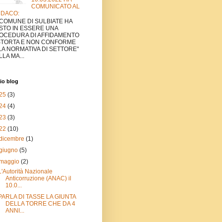
COMUNICATO AL
NDACO:
L COMUNE DI SULBIATE HA
STO IN ESSERE UNA
OCEDURA DI AFFIDAMENTO
STORTA E NON CONFORME
LA NORMATIVA DI SETTORE"
LA MA...
io blog
25
(3)
24
(4)
23
(3)
22
(10)
dicembre
(1)
giugno
(5)
maggio
(2)
L'Autorità Nazionale
Anticorruzione (ANAC) il
10.0...
PARLA DI TASSE LA GIUNTA
DELLA TORRE CHE DA 4
ANNI...