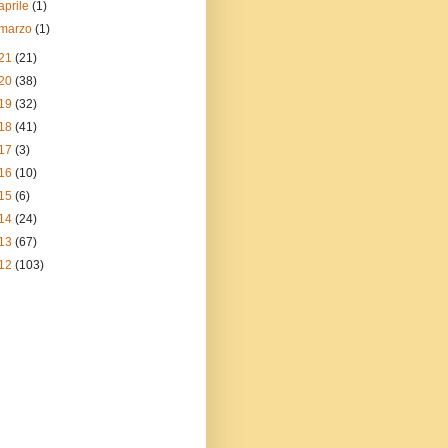
aprile
(1)
marzo
(1)
21
(21)
20
(38)
19
(32)
18
(41)
17
(3)
16
(10)
15
(6)
14
(24)
13
(67)
12
(103)