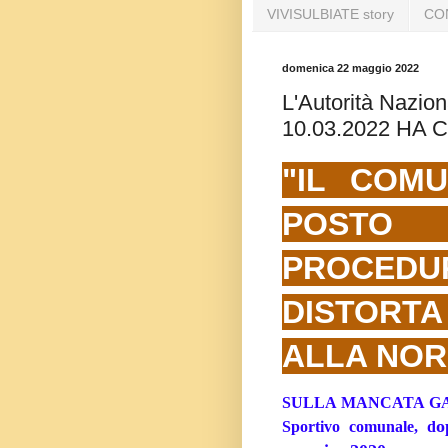
VIVISULBIATE story
CO
domenica 22 maggio 2022
L'Autorità Nazion
10.03.2022 HA
"IL COM
POSTO 
PROCEDU
DISTORT
ALLA NOR
SULLA MANCATA GAR
o
Sportivo comunale, d