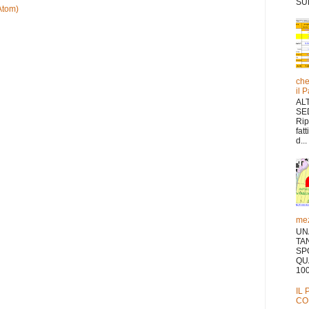
SUL
Atom)
che
il 
AL
SE
Rip
fat
d...
mez
UN
TA
SP
QU
10
IL
CO