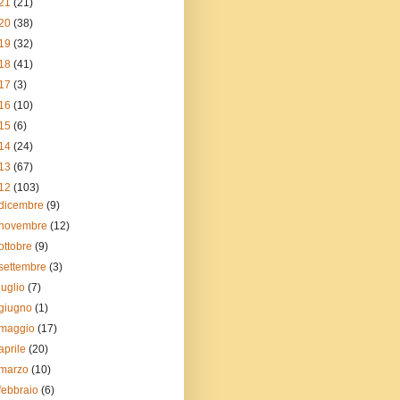
21
(21)
20
(38)
19
(32)
18
(41)
17
(3)
16
(10)
15
(6)
14
(24)
13
(67)
12
(103)
dicembre
(9)
novembre
(12)
ottobre
(9)
settembre
(3)
luglio
(7)
giugno
(1)
maggio
(17)
aprile
(20)
marzo
(10)
febbraio
(6)