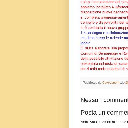
corso l’associazione del servi
abbiamo installato 4 informat
disposizione nuove bachech
si completa progressivamente
controllo e disponibilità del t
si è costituito il nuovo grup
10. sostegno e collaborazione
residenti e con le aziende ar
locale.
E’ stata elaborata una propo
Comuni di Bernareggio e Ron
della possibile attivazione 
presentata richiesta di varian
per 4 mila metri quadrati di
Pubblicato da
Cavecanem
alle
2
Nessun comment
Posta un comme
Nota. Solo i membri di quest