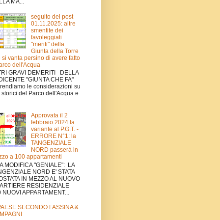
LA MA...
seguito del post
01.11.2025: altre
smentite dei
favoleggiati
"meriti" della
Giunta della Torre
 si vanta persino di avere fatto
Parco dell'Acqua
TRI GRAVI DEMERITI DELLA
DICENTE "GIUNTA CHE FA"
rendiamo le considerazioni su
ti storici del Parco dell'Acqua e
Approvata il 2
febbraio 2024 la
variante al P.G.T. -
ERRORE N°1: la
TANGENZIALE
NORD passerà in
zo a 100 appartamenti
A MODIFICA "GENIALE": LA
NGENZIALE NORD E' STATA
OSTATA IN MEZZO AL NUOVO
ARTIERE RESIDENZIALE
0 NUOVI APPARTAMENT...
 PAESE SECONDO FASSINA &
MPAGNI