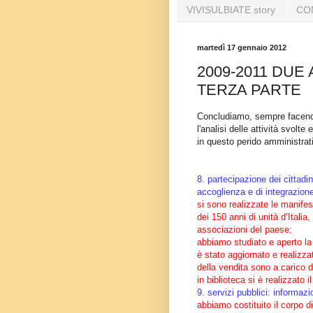
VIVISULBIATE story
CO
martedì 17 gennaio 2012
2009-2011 DUE
TERZA PARTE
Concludiamo, sempre facendo
l'analisi delle attività svolt
in questo perido amministrat
8. partecipazione dei cittadini
accoglienza e di integrazione
si sono realizzate le manife
dei 150 anni di unità d’Itali
associazioni del paese;
abbiamo studiato e aperto la 
è stato aggiornato e realizzato
della vendita sono a carico d
in biblioteca si è realizzato
9. servizi pubblici: informaz
abbiamo costituito il corpo d