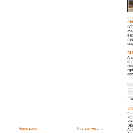
res
Chi
OTT
mag
esp
ris
seg
GL
Anc
deb
cos
isp
con
SI
"I
PO
PR
DI
Home page
Post più vecchio
AL