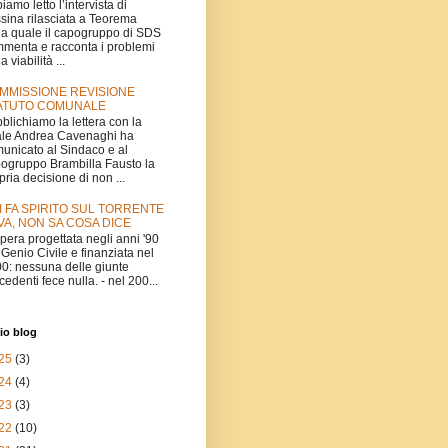
iamo letto l’intervista di
sina rilasciata a Teorema
la quale il capogruppo di SDS
menta e racconta i problemi
a viabilità ...
MMISSIONE REVISIONE
ATUTO COMUNALE
blichiamo la lettera con la
le Andrea Cavenaghi ha
unicato al Sindaco e al
ogruppo Brambilla Fausto la
pria decisione di non ...
I FA SPIRITO SUL TORRENTE
VA, NON SA COSA DICE
'opera progettata negli anni '90
 Genio Civile e finanziata nel
0: nessuna delle giunte
cedenti fece nulla. - nel 200...
io blog
25
(3)
24
(4)
23
(3)
22
(10)