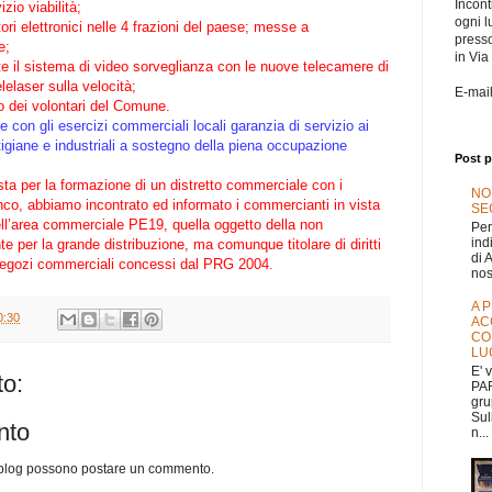
Incontr
zio viabilità;
ogni l
ori elettronici nelle 4 frazioni del paese; messe a
press
e;
in Via
 il sistema di video sorveglianza con le nuove telecamere di
elelaser sulla velocità;
E-mai
po dei volontari del Comune.
 con gli esercizi commerciali locali garanzia di servizio ai
tigiane e industriali a sostegno della piena occupazione
Post p
sta per la formazione di un distretto commerciale con i
NO
co, abbiamo incontrato ed informato i commercianti in vista
SEG
dell’area commerciale PE19, quella oggetto della non
Per
ind
te per la grande distribuzione, ma comunque titolare di diritti
di 
 negozi commerciali concessi dal PRG 2004.
nos
A 
0:30
AC
CO
LU
E' 
o:
PAR
gru
Sul
nto
n...
o blog possono postare un commento.