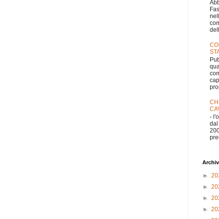
Abb
Fas
nel
com
dell
CO
ST
Pub
qua
com
cap
pro
CH
CA
- l
dal
200
pre
Archiv
►
20
►
20
►
20
►
20