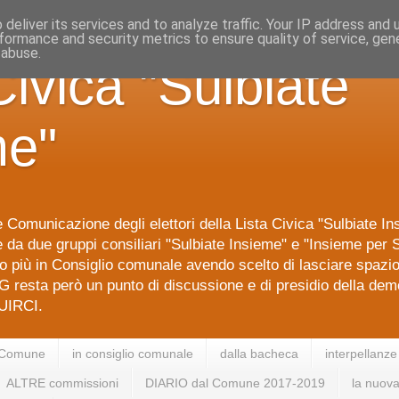
deliver its services and to analyze traffic. Your IP address and
formance and security metrics to ensure quality of service, ge
 abuse.
Civica "Sulbiate
me"
 Comunicazione degli elettori della Lista Civica "Sulbiate I
da due gruppi consiliari "Sulbiate Insieme" e "Insieme per S
 più in Consiglio comunale avendo scelto di lasciare spazi
G resta però un punto di discussione e di presidio della dem
IRCI.
 Comune
in consiglio comunale
dalla bacheca
interpellanze
ALTRE commissioni
DIARIO dal Comune 2017-2019
la nuova