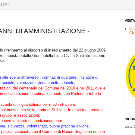
NTATTI
VISIT
Sit
 ANNI DI AMMINISTRAZIONE -
Civ
 riferimento al discorso di insediamento del 22 giugno 2009,
e e/o impostate dalla Giunta della Lista Civica Sulbiate Insieme
ivo.
 alle scelte attraverso i comitati di quartiere; iniziative di
 sociale; valorizzare storia e cultura locale;
stazioni del centenario del Comune nel 2010 e nel 2011 quelle
a, in collaborazione e cofinanziamento con Proloco e tutte le
scuola di lingua italiana per madri straniere;
 il nuovo libro sulla storia di Sulbiate, le attività e i proventi
i gruppi e associazioni;
INCON
 il nuovo impianto di condizionamento
ione, sicurezza, volontariato, buone pratiche civiche;
Lista 
i polizia associata con il Comune di Ronco Brigantino ed è in