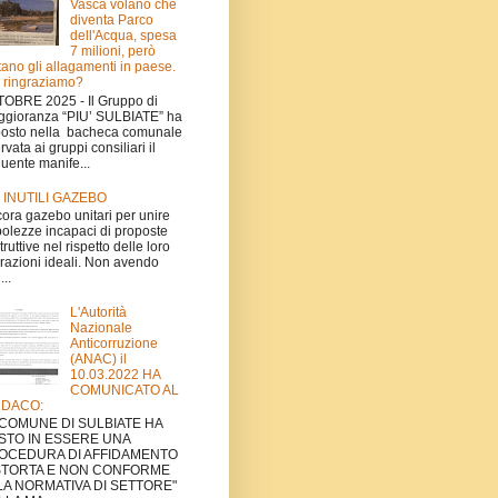
Vasca volano che
diventa Parco
dell'Acqua, spesa
7 milioni, però
tano gli allagamenti in paese.
 ringraziamo?
OBRE 2025 - Il Gruppo di
gioranza “PIU’ SULBIATE” ha
osto nella bacheca comunale
ervata ai gruppi consiliari il
uente manife...
I INUTILI GAZEBO
ora gazebo unitari per unire
olezze incapaci di proposte
truttive nel rispetto delle loro
irazioni ideali. Non avendo
...
L'Autorità
Nazionale
Anticorruzione
(ANAC) il
10.03.2022 HA
COMUNICATO AL
NDACO:
L COMUNE DI SULBIATE HA
STO IN ESSERE UNA
OCEDURA DI AFFIDAMENTO
STORTA E NON CONFORME
LA NORMATIVA DI SETTORE"