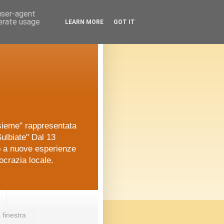
 user-agent
nerate usage
LEARN MORE
GOT IT
nsieme" rappresentata
ulbiate" Dal 13
o a nuove esperienze
ocrazia locale.
 finestra