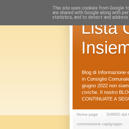
This site uses cookies from Google to 
are shared with Google along with per
statistics, and to detect and address
Lista 
Insie
Blog di Informazione e
in Consiglio Comunale 
giugno 2022 non siamo
civiche. Il nostro BLO
CONTINUATE A SEGU
Home page
DIARIO dal
commissione capigruppo