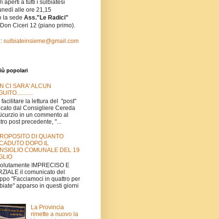
i aperti a tutti i sulbiatesi
unedì alle ore 21,15
o la sede
Ass."Le Radici"
 Don Ciceri 12 (piano primo).
l:
sulbiateinsieme@gmail.com
iù popolari
N CI SARA' ALCUN
UITO...........
 facilitare la lettura del "post"
icato dal Consigliere Cereda
Aicurzio in un commento al
tro post precedente, "...
PROPOSITO DI QUANTO
CADUTO DOPO IL
NSIGLIO COMUNALE DEL 19
GLIO
volutamente IMPRECISO E
ZIALE il comunicato del
ppo "Facciamoci in quattro per
biate" apparso in questi giorni
La Provincia
rimette a nuovo la