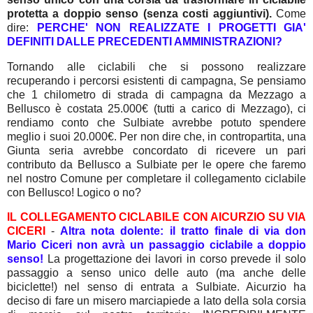
protetta a doppio senso (senza costi aggiuntivi).
Come
dire:
PERCHE' NON REALIZZATE I PROGETTI GIA'
DEFINITI DALLE PRECEDENTI AMMINISTRAZIONI?
Tornando alle ciclabili che si possono realizzare
recuperando i percorsi esistenti di campagna, Se pensiamo
che 1 chilometro di strada di campagna da Mezzago a
Bellusco è costata 25.000€ (tutti a carico di Mezzago), ci
rendiamo conto che Sulbiate avrebbe potuto spendere
meglio i suoi 20.000€. Per non dire che, in contropartita, una
Giunta seria avrebbe concordato di ricevere un pari
contributo da Bellusco a Sulbiate per le opere che faremo
nel nostro Comune per completare il collegamento ciclabile
con Bellusco! Logico o no?
IL COLLEGAMENTO CICLABILE CON AICURZIO SU VIA
CICERI
-
Altra nota dolente: il tratto finale di via don
Mario Ciceri non avrà un passaggio ciclabile a doppio
senso!
La progettazione dei lavori in corso prevede il solo
passaggio a senso unico delle auto (ma anche delle
biciclette!) nel senso di entrata a Sulbiate. Aicurzio ha
deciso di fare un misero marciapiede a lato della sola corsia