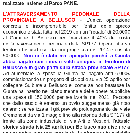
realizzate insieme al Parco PANE.
L'ATTRAVERSAMENTO PEDONALE DELLA
PROVINCIALE A BELLUSCO
- L'unica operazione
concreta e incomprensibile per l'entità dello spreco
economico è stata fatta nel 2019 con un "regalo" di 20.000€
al Comune di Bellusco per finanziare il 40% del costo
dell'attraversamento pedonale della SP177. Opera tutta su
territorio belluschese, da loro progettata nel 2014 e costata
50.000€.
Non ci è stato mai spiegato perché la Giunta
abbia pagato con i nostri soldi un'opera in territorio di
Bellusco e in gran parte sulla strada provinciale SP177.
Ad aumentare la spesa la Giunta ha pagato
altri 6.000€
commissionando un progetto di ciclabile su via 25 aprile per
collegare Sulbiate a Bellusco e, come se non bastasse la
Giunta ha inserito nel piano triennale delle opere pubbliche
una spesa di 150.000€ per realizzarla nel 2021. Peccato
che dallo studio è emerso un ovvio suggerimento già noto
da anni: se realizzate il già previsto prolungamento del viale
Cremonesi da via 1 maggio fino alla rotonda della SP177 di
fronte alla zona industriale di via Arti e Mestieri,
l'attuale
storica strada (via 25 aprile) per Bellusco può divenire a
senso unico con una corsia da trasformare in ciclabile