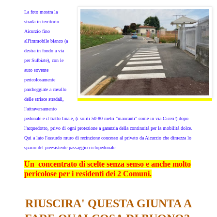
La foto mostra la
strada in territorio
Aicurzio fino
all'immobile bianco (a
destra in fondo a via
per Sulbiate), con le
auto sovente
pericolosamente
parcheggiate a cavallo
delle strisce stradali,
l'attraversamento
pedonale e il tratto finale, (i soliti 50-80 metri "mancanti" come in via Ciceri!) dopo
l'acquedotto, privo di ogni protezione a garanzia della continuità per la mobilità dolce.
Qui a lato l'assurdo muro di recinzione concesso al privato da Aicurzio che dimezza lo
spazio del preesistente passaggio ciclopedonale.
Un concentrato di scelte senza senso e anche molto
pericolose per i residenti dei 2 Comuni.
RIUSCIRA' QUESTA GIUNTA A