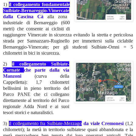
1)
il collegamento fondamentale
Sulbiate-Bernareggio-Vimercate
dalla Cascina Cà
alla zona
industriale di Bernareggio (600
metri) che consente ai ciclisti di
raggiungere Vimercate in sicurezza evitando la stretta e pericolosa
strada per Sannazzaro-Ruginello per immettersi sulla ciclabile
Bernareggio-Vimercate; per gli studenti Sulbiate-Omni = 5
chilometri in bici in sicurezza.
2)
il collegamento Sulbiate-
Cornate
che parte dalla via
Manzoni
(curva della
Cappelletta): 1,7 chilometri
bellissimi in pieno territorio del
Parco PANE che ci collegano
direttamente al territorio del Parco
regionale Adda Nord e ai suoi
tesori storici e naturalistici.
3)
il collegamento fra Sulbiate-Mezzago
da viale Cremonesi
(1,2
chilometri); la metà in territorio sulbiatese quasi abbandonata e la
metà mezzaghese ben tenuta dai loro operatori
agricoli. Tale