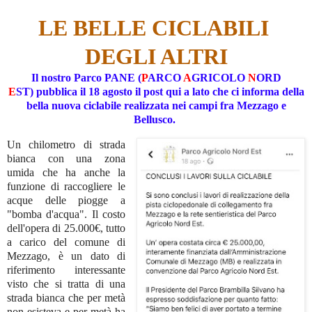
LE BELLE CICLABILI
DEGLI ALTRI
Il nostro Parco PANE (
P
ARCO
A
GRICOLO
N
ORD
E
ST)
pubblica il 18 agosto il post qui a lato che ci informa
della
bella nuova ciclabile realizzata nei campi fra Mezzago e
Bellusco.
Un chilometro di strada
bianca con una zona
umida che ha anche la
funzione di raccogliere le
acque delle piogge a
"bomba d'acqua". Il costo
dell'opera
di 25.000€
, tutto
a carico del comune di
Mezzago, è un dato di
riferimento interessante
visto che si t
ratta di una
strada bianca che per metà
non esisteva e per metà ha