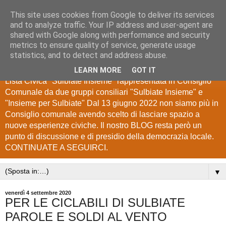
This site uses cookies from Google to deliver its services
Lista Civica "Sulbiate
and to analyze traffic. Your IP address and user-agent are
shared with Google along with performance and security
Insieme"
metrics to ensure quality of service, generate usage
statistics, and to detect and address abuse.
Blog di Informazione e Comunicazione degli elettori della
LEARN MORE
GOT IT
Lista Civica "Sulbiate Insieme" rappresentata in Consiglio
Comunale da due gruppi consiliari "Sulbiate Insieme" e
"Insieme per Sulbiate" Dal 13 giugno 2022 non siamo più in
Consiglio comunale avendo scelto di lasciare spazio a
nuove esperienze civiche. Il nostro BLOG resta però un
punto di discussione e di presidio della democrazia locale.
CONTINUATE A SEGUIRCI.
▼
venerdì 4 settembre 2020
PER LE CICLABILI DI SULBIATE
PAROLE E SOLDI AL VENTO