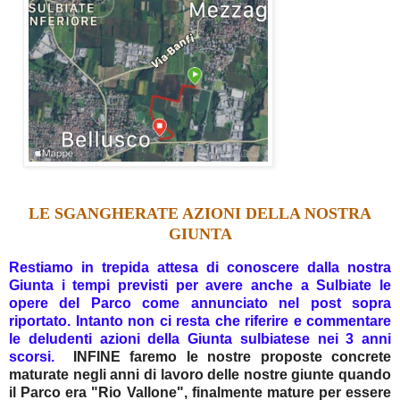
LE SGANGHERATE AZIONI DELLA NOSTRA
GIUNTA
Restiamo in trepida attesa di conoscere dalla nostra
Giunta i tempi previsti per avere anche a Sulbiate le
opere del Parco come annunciato nel post sopra
riportato. Intanto non ci resta che riferire e commentare
le deludenti azioni della Giunta sulbiatese nei 3 anni
scorsi.
INFINE faremo le nostre proposte concrete
maturate negli anni di lavoro delle nostre giunte quando
il Parco era "Rio Vallone", finalmente mature per essere