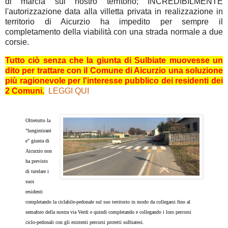
di marcia sul nostro territorio; INCREDIBILMENTE
l'autorizzazione data alla villetta privata in realizzazione in
territorio di Aicurzio ha impedito per sempre il
completamento della viabilità con una strada normale a due
corsie.
Tutto ciò senza che la giunta di Sulbiate muovesse un
dito per trattare con il Comune di Aicurzio una soluzione
più ragionevole per l'interesse pubblico dei residenti dei
2 Comuni.
LEGGI QUI
Oltretutto la
"lungimirant
e" giunta di
Aicurzio non
ha previsto
di tutelare i
suoi
residenti
completando la ciclabile-pedonale sul suo territorio in modo da collegarsi fino al
semaforo della nostra via Verdi e quindi completando e collegando i loro percorsi
ciclo-pedonali con gli esistenti percorsi protetti sulbiatesi.