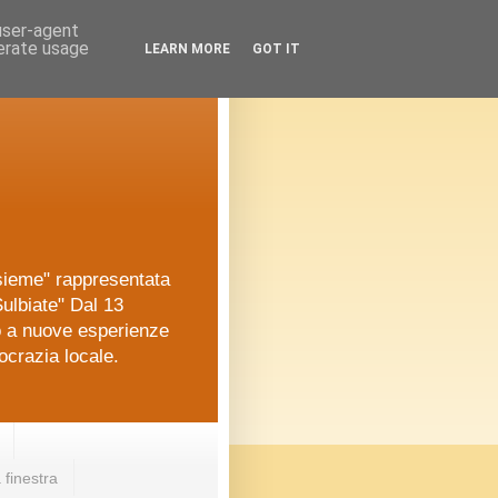
 user-agent
nerate usage
LEARN MORE
GOT IT
nsieme" rappresentata
ulbiate" Dal 13
o a nuove esperienze
ocrazia locale.
 finestra