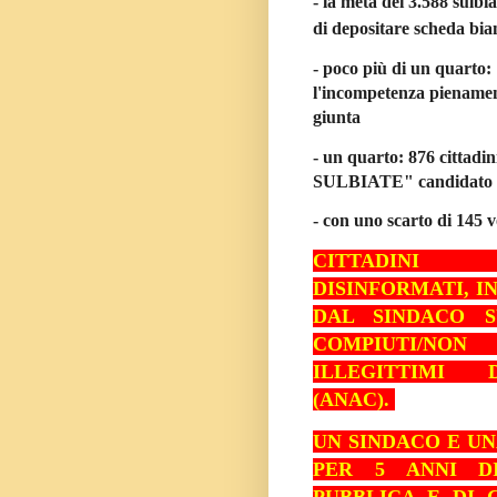
- la metà dei 3.588 sulbia
di depositare scheda bia
- poco più di un quarto: 
l'incompetenza pienamen
giunta
- un quarto: 876 cittadin
SULBIATE" candidato 
- con uno scarto di 145 v
CITTADIN
DISINFORMATI,
I
DAL SINDACO S
COMPIUTI/NON
ILLEGITTIMI D
(ANAC).
UN SINDACO E U
PER 5 ANNI D