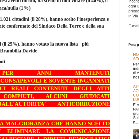
tesi aventi diritto, ha scelto di non votare (il 46%), o
Incontr
ogni l
%)
nca/nulla (1
press
in Via
1.021 cittadini (il 28%), hanno scelto l'inesperienza e
te confermate del Sindaco Della Torre e della sua
E-mai
i (il 25%), hanno votato la nuova lista "più
Post p
Brambilla Davide
NO
SEG
oti
Per
ind
I PER ANNI MANTENUTI
di 
nos
NCONSAPEVOLI E SOVENTE INGANNATI
A 
UI REALI CONTENUTI DEGLI ATTI
AC
 COMPIUTI, ALCUNI GIUDICATI
CO
LU
ALL'AUTORITA' ANTICORRUZIONE
E' 
PAR
gru
Sul
n...
NA MAGGIORANZA CHE HANNO SCELTO
I ELIMINARE LA COMUNICAZIONE