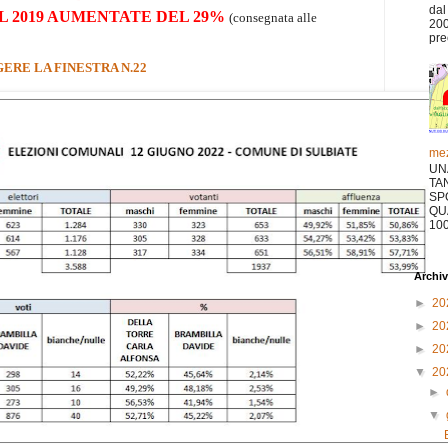
dal
L 2019 AUMENTATE DEL 29%
(consegnata alle
200
pre
ERE LA FINESTRA N.22
mez
UN
TA
SP
QU
10
Archiv
►
20
►
20
►
20
▼
20
►
▼