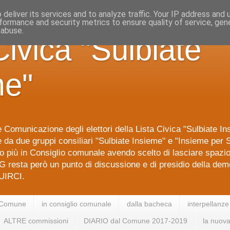
deliver its services and to analyze traffic. Your IP address and
formance and security metrics to ensure quality of service, ge
 abuse.
Civica "Sulbiate
me"
 Comunicazione degli elettori della Lista Civica "Sulbiate I
da due gruppi consiliari "Sulbiate Insieme" e "Insieme per S
 più in Consiglio comunale avendo scelto di lasciare spazi
G resta però un punto di discussione e di presidio della dem
IRCI.
 Comune
in consiglio comunale
dalla bacheca
interpellanze
ALTRE commissioni
DIARIO dal Comune 2017-2019
la nuova