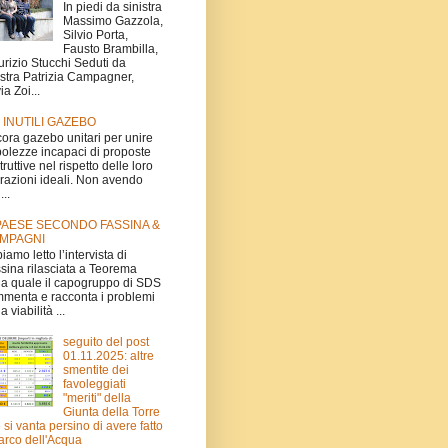
In piedi da sinistra
Massimo Gazzola,
Silvio Porta,
Fausto Brambilla,
rizio Stucchi Seduti da
istra Patrizia Campagner,
ia Zoi...
I INUTILI GAZEBO
ora gazebo unitari per unire
olezze incapaci di proposte
truttive nel rispetto delle loro
irazioni ideali. Non avendo
...
 PAESE SECONDO FASSINA &
MPAGNI
iamo letto l’intervista di
sina rilasciata a Teorema
la quale il capogruppo di SDS
menta e racconta i problemi
a viabilità ...
seguito del post
01.11.2025: altre
smentite dei
favoleggiati
"meriti" della
Giunta della Torre
 si vanta persino di avere fatto
Parco dell'Acqua