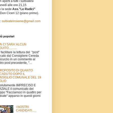
i aperti a tutti i sulbiatesi
unedì alle ore 21,15
o la sede
Ass."Le Radici"
 Don Ciceri 12 (piano primo).
l:
sulbiateinsieme@gmail.com
iù popolari
N CI SARA' ALCUN
UITO...........
 facilitare la lettura del "post"
icato dal Consigliere Cereda
Aicurzio in un commento al
tro post precedente, "...
PROPOSITO DI QUANTO
CADUTO DOPO IL
NSIGLIO COMUNALE DEL 19
GLIO
volutamente IMPRECISO E
ZIALE il comunicato del
ppo "Facciamoci in quattro per
biate" apparso in questi giorni
I NOSTRI
CANDIDATI......