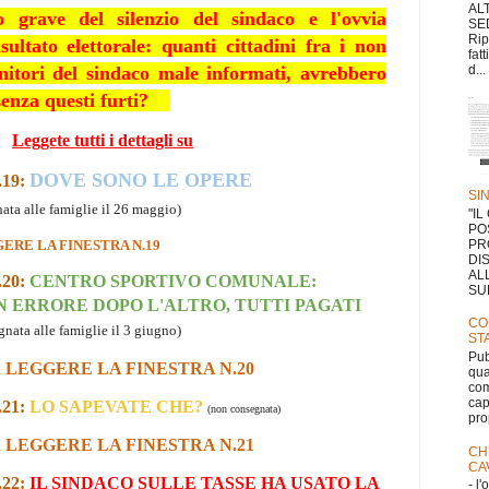
AL
o grave del silenzio del sindaco e l'ovvia
SE
Rip
sultato elettorale: quanti cittadini fra i non
fat
enitori del sindaco
male informati, avrebbero
d...
senza questi furti?
Leggete tutti i dettagli su
DOVE SONO LE OPERE
19:
SI
ata alle famiglie il 26 maggio)
"I
PO
PR
ERE LA FINESTRA N.19
DI
AL
20:
CENTRO SPORTIVO COMUNALE:
SUL
 ERRORE DOPO L'ALTRO, TUTTI PAGATI
CO
gnata alle famiglie il 3 giugno)
ST
Pub
 LEGGERE LA FINESTRA N.20
qua
com
cap
21:
LO SAPEVATE CHE?
(non consegnata)
pro
 LEGGERE LA FINESTRA N.21
CH
CA
22:
IL SINDACO SULLE TASSE HA USATO LA
- l