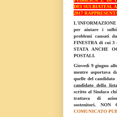
PUBBLICA E DI 
DEI SULBIATESI, 
2017 RAPPRESENT
L'INFORMAZIONE
per aiutare i sul
problemi causati da
FINESTRA di cui 3 co
STATA ANCHE O
POSTALI.
Giovedì 9 giugno all
mentre asportava d
quelle del candidato
candidato della list
scritto al Sindaco chi
trattava di azio
sostenitori.
NON 
COMUNICATO PU