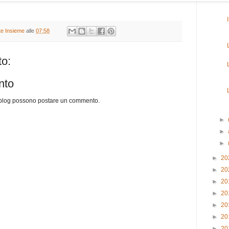
ate Insieme
alle
07:58
o:
nto
o blog possono postare un commento.
►
►
►
►
20
►
20
►
20
►
20
►
20
►
20
►
20