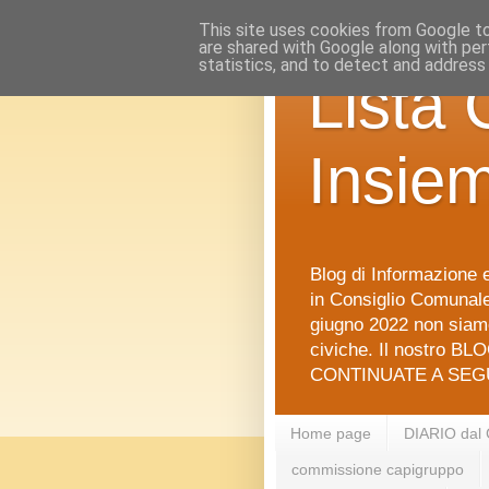
This site uses cookies from Google to 
are shared with Google along with per
statistics, and to detect and address
Lista 
Insie
Blog di Informazione e
in Consiglio Comunale 
giugno 2022 non siamo
civiche. Il nostro BLO
CONTINUATE A SEGU
Home page
DIARIO dal
commissione capigruppo