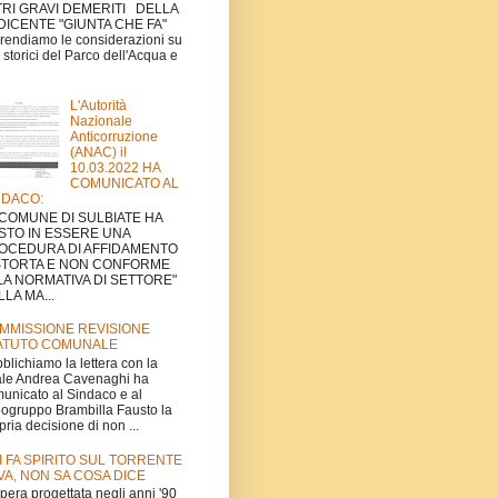
TRI GRAVI DEMERITI DELLA
DICENTE "GIUNTA CHE FA"
rendiamo le considerazioni su
ti storici del Parco dell'Acqua e
L'Autorità
Nazionale
Anticorruzione
(ANAC) il
10.03.2022 HA
COMUNICATO AL
NDACO:
L COMUNE DI SULBIATE HA
STO IN ESSERE UNA
OCEDURA DI AFFIDAMENTO
STORTA E NON CONFORME
LA NORMATIVA DI SETTORE"
LA MA...
MMISSIONE REVISIONE
ATUTO COMUNALE
blichiamo la lettera con la
le Andrea Cavenaghi ha
unicato al Sindaco e al
ogruppo Brambilla Fausto la
pria decisione di non ...
I FA SPIRITO SUL TORRENTE
VA, NON SA COSA DICE
'opera progettata negli anni '90