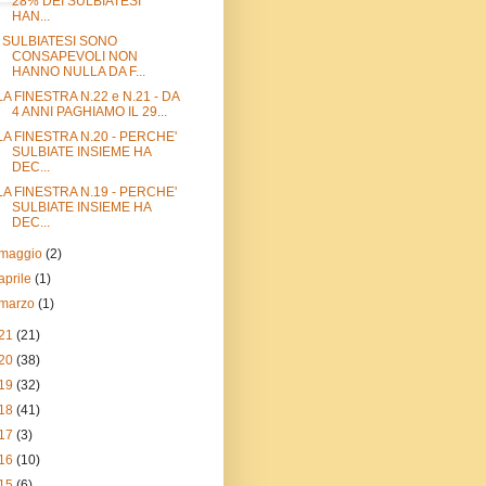
28% DEI SULBIATESI
HAN...
I SULBIATESI SONO
CONSAPEVOLI NON
HANNO NULLA DA F...
LA FINESTRA N.22 e N.21 - DA
4 ANNI PAGHIAMO IL 29...
LA FINESTRA N.20 - PERCHE'
SULBIATE INSIEME HA
DEC...
LA FINESTRA N.19 - PERCHE'
SULBIATE INSIEME HA
DEC...
maggio
(2)
aprile
(1)
marzo
(1)
21
(21)
20
(38)
19
(32)
18
(41)
17
(3)
16
(10)
15
(6)