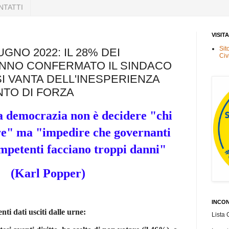
NTATTI
VISIT
Sit
UGNO 2022: IL 28% DEI
Civ
ANNO CONFERMATO IL SINDACO
SI VANTA DELL'INESPERIENZA
TO DI FORZA
a democrazia non è decidere "chi
e" ma "impedire che governanti
ompetenti facciano troppi danni"
(Karl Popper)
INCON
ti dati usciti dalle urne:
Lista 