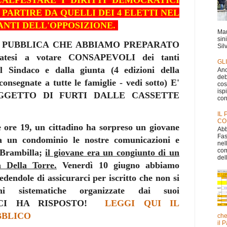
CALPESTARE I DIRITTI DEMOCRATICI
A PARTIRE DA QUELLI DEI 4 ELETTI NEL
ANTI DELL'OPPOSIZIONE.
Mau
sin
 PUBBLICA CHE ABBIAMO PREPARATO
Silv
biatesi a votare CONSAPEVOLI dei tanti
GL
l Sindaco e dalla giunta (4 edizioni della
Anc
deb
nsegnate a tutte le famiglie - vedi sotto) E'
cos
isp
GGETTO DI FURTI DALLE CASSETTE
con
IL
CO
e ore 19, un cittadino ha sorpreso un giovane
Abb
Fas
a un condominio le nostre comunicazioni e
nel
com
 Brambilla;
il giovane era un congiunto di un
dell
a Della Torre.
Venerdì 10 giugno abbiamo
edendole di assicurarci per iscritto che non si
ni sistematiche organizzate dai suoi
CI HA RISPOSTO!
LEGGI QUI IL
BBLICO
che
il 