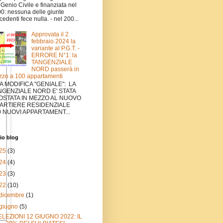
 Genio Civile e finanziata nel
0: nessuna delle giunte
cedenti fece nulla. - nel 200...
Approvata il 2
febbraio 2024 la
variante al P.G.T. -
ERRORE N°1: la
TANGENZIALE
NORD passerà in
zo a 100 appartamenti
A MODIFICA "GENIALE": LA
NGENZIALE NORD E' STATA
OSTATA IN MEZZO AL NUOVO
ARTIERE RESIDENZIALE
0 NUOVI APPARTAMENT...
io blog
25
(3)
24
(4)
23
(3)
22
(10)
dicembre
(1)
giugno
(5)
ELEZIONI 12 GIUGNO 2022: IL