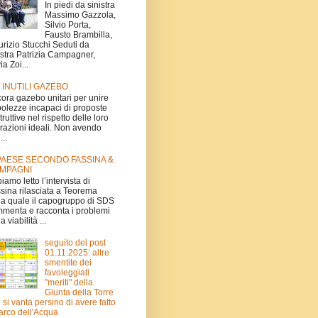
In piedi da sinistra
Massimo Gazzola,
Silvio Porta,
Fausto Brambilla,
rizio Stucchi Seduti da
istra Patrizia Campagner,
ia Zoi...
I INUTILI GAZEBO
ora gazebo unitari per unire
olezze incapaci di proposte
truttive nel rispetto delle loro
irazioni ideali. Non avendo
...
 PAESE SECONDO FASSINA &
MPAGNI
iamo letto l’intervista di
sina rilasciata a Teorema
la quale il capogruppo di SDS
menta e racconta i problemi
a viabilità ...
seguito del post
01.11.2025: altre
smentite dei
favoleggiati
"meriti" della
Giunta della Torre
 si vanta persino di avere fatto
Parco dell'Acqua