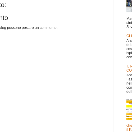
o:
nto
Mau
sin
Silv
o blog possono postare un commento.
GL
Anc
deb
cos
isp
con
IL
CO
Abb
Fas
nel
com
dell
che
il 