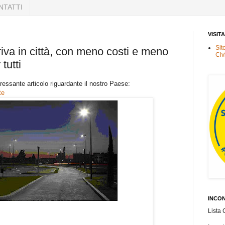
NTATTI
VISIT
Sit
rriva in città, con meno costi e meno
Civ
tutti
ssante articolo riguardante il nostro Paese:
te
INCON
Lista 