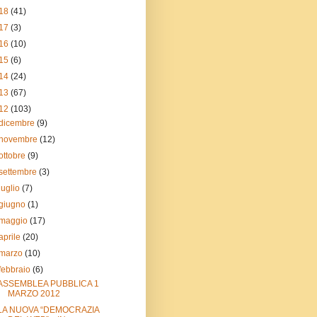
18
(41)
17
(3)
16
(10)
15
(6)
14
(24)
13
(67)
12
(103)
dicembre
(9)
novembre
(12)
ottobre
(9)
settembre
(3)
luglio
(7)
giugno
(1)
maggio
(17)
aprile
(20)
marzo
(10)
febbraio
(6)
ASSEMBLEA PUBBLICA 1
MARZO 2012
LA NUOVA “DEMOCRAZIA