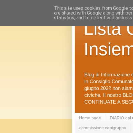
This site uses cookies from Google to 
are shared with Google along with per
statistics, and to detect and address
Lista 
Insie
Blog di Informazione e
in Consiglio Comunale 
giugno 2022 non siamo
civiche. Il nostro BLO
CONTINUATE A SEGU
Home page
DIARIO dal
commissione capigruppo