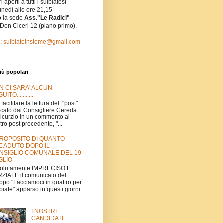
i aperti a tutti i sulbiatesi
unedì alle ore 21,15
o la sede
Ass."Le Radici"
 Don Ciceri 12 (piano primo).
l:
sulbiateinsieme@gmail.com
iù popolari
N CI SARA' ALCUN
UITO...........
 facilitare la lettura del "post"
icato dal Consigliere Cereda
Aicurzio in un commento al
tro post precedente, "...
PROPOSITO DI QUANTO
CADUTO DOPO IL
NSIGLIO COMUNALE DEL 19
GLIO
volutamente IMPRECISO E
ZIALE il comunicato del
ppo "Facciamoci in quattro per
biate" apparso in questi giorni
I NOSTRI
CANDIDATI......