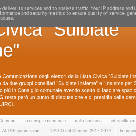
deliver its services and to analyze traffic. Your IP address and
formance and security metrics to ensure quality of service, ge
 abuse.
Civica "Sulbiate
me"
 Comunicazione degli elettori della Lista Civica "Sulbiate I
da due gruppi consiliari "Sulbiate Insieme" e "Insieme per S
 più in Consiglio comunale avendo scelto di lasciare spazi
G resta però un punto di discussione e di presidio della dem
IRCI.
 Comune
in consiglio comunale
dalla bacheca
interpellanze
ALTRE commissioni
DIARIO dal Comune 2017-2019
la nuova