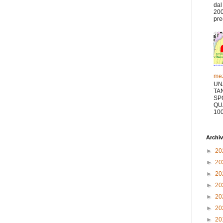
dal
200
pre
mez
UN
TA
SP
QU
10
Archiv
►
20
►
20
►
20
►
20
►
20
►
20
►
20