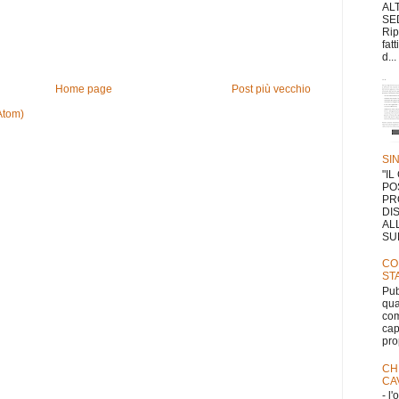
AL
SE
Rip
fat
d...
Home page
Post più vecchio
Atom)
SI
"I
PO
PR
DI
AL
SUL
CO
ST
Pub
qua
com
cap
pro
CH
CA
- l