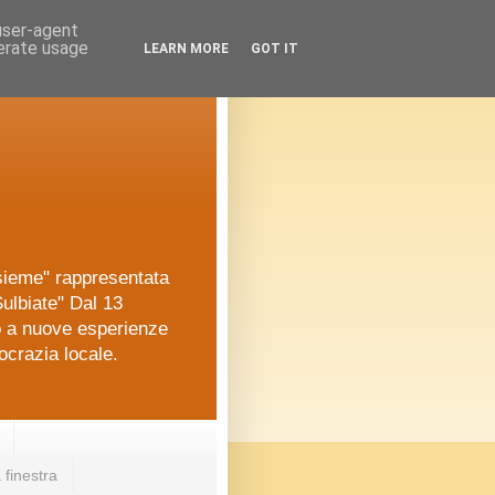
 user-agent
nerate usage
LEARN MORE
GOT IT
nsieme" rappresentata
ulbiate" Dal 13
o a nuove esperienze
ocrazia locale.
 finestra