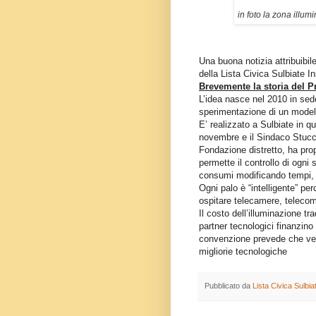
in foto la zona illum
Una buona notizia attribuibile
della Lista Civica Sulbiate I
Brevemente la storia del
L’idea nasce nel
2010 in
sede
sperimentazione di un modell
E’ realizzato a Sulbiate in q
novembre e il Sindaco Stucchi
Fondazione distretto, ha pro
permette il controllo di ogni 
consumi modificando tempi, i
Ogni palo è “intelligente” pe
ospitare telecamere, telecom
Il costo dell’illuminazione t
partner tecnologici finanzino 
convenzione prevede che verr
migliorie tecnologiche
Pubblicato da
Lista Civica Sulbi