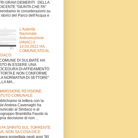
TRI GRAVI DEMERITI DELLA
DICENTE "GIUNTA CHE FA"
rendiamo le considerazioni su
ti storici del Parco dell'Acqua e
L'Autorità
Nazionale
Anticorruzione
(ANAC) il
10.03.2022 HA
COMUNICATO AL
NDACO:
L COMUNE DI SULBIATE HA
STO IN ESSERE UNA
OCEDURA DI AFFIDAMENTO
STORTA E NON CONFORME
LA NORMATIVA DI SETTORE"
LA MA...
MMISSIONE REVISIONE
ATUTO COMUNALE
blichiamo la lettera con la
le Andrea Cavenaghi ha
unicato al Sindaco e al
ogruppo Brambilla Fausto la
pria decisione di non ...
I FA SPIRITO SUL TORRENTE
VA, NON SA COSA DICE
'opera progettata negli anni '90