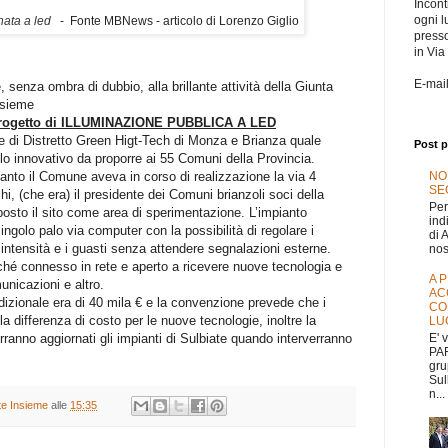
Incontr
ogni l
inata a led
-
Fonte MBNews - articolo di Lorenzo Giglio
press
in Via
E-mai
, senza ombra di dubbio, alla brillante attività della Giunta
nsieme
 Progetto di ILLUMINAZIONE PUBBLICA A LED
 di Distretto Green Higt-Tech di Monza e Brianza quale
Post p
o innovativo da proporre ai 55 Comuni della Provincia.
uanto il Comune aveva in corso di realizzazione la via 4
NO
SEG
, (che era) il presidente dei Comuni brianzoli soci della
Per
posto il sito come area di sperimentazione. L’impianto
ind
singolo palo via computer con la possibilità di regolare i
di 
ntensità e i guasti senza attendere segnalazioni esterne.
nos
rché connesso in rete e aperto a ricevere nuove tecnologia e
A 
unicazioni e altro.
AC
radizionale era di 40 mila € e la convenzione prevede che i
CO
la differenza di costo per le nuove tecnologie, inoltre la
LU
E' 
anno aggiornati gli impianti di Sulbiate quando interverranno
PAR
gru
Sul
n...
ate Insieme
alle
15:35