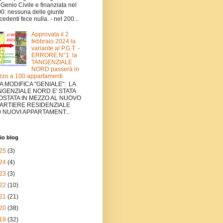
 Genio Civile e finanziata nel
0: nessuna delle giunte
cedenti fece nulla. - nel 200...
Approvata il 2
febbraio 2024 la
variante al P.G.T. -
ERRORE N°1: la
TANGENZIALE
NORD passerà in
zo a 100 appartamenti
A MODIFICA "GENIALE": LA
NGENZIALE NORD E' STATA
OSTATA IN MEZZO AL NUOVO
ARTIERE RESIDENZIALE
0 NUOVI APPARTAMENT...
io blog
25
(3)
24
(4)
23
(3)
22
(10)
21
(21)
20
(38)
19
(32)