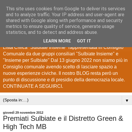
This site uses cookies from Google to deliver its services
Lista Civica "Sulbiate
and to analyze traffic. Your IP address and user-agent are
shared with Google along with performance and security
Insieme"
metrics to ensure quality of service, generate usage
statistics, and to detect and address abuse.
Blog di Informazione e Comunicazione degli elettori della
LEARN MORE
GOT IT
Lista Civica "Sulbiate Insieme" rappresentata in Consiglio
Comunale da due gruppi consiliari "Sulbiate Insieme" e
"Insieme per Sulbiate" Dal 13 giugno 2022 non siamo più in
Consiglio comunale avendo scelto di lasciare spazio a
nuove esperienze civiche. Il nostro BLOG resta però un
punto di discussione e di presidio della democrazia locale.
CONTINUATE A SEGUIRCI.
▼
giovedì 29 novembre 2012
Premiati Sulbiate e il Distretto Green &
High Tech MB