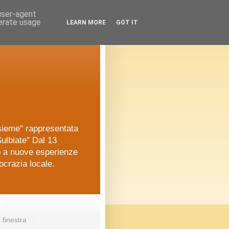
 user-agent
nerate usage
LEARN MORE
GOT IT
nsieme" rappresentata
ulbiate" Dal 13
o a nuove esperienze
ocrazia locale.
 finestra