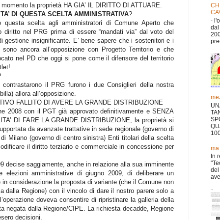
ni momento la proprietà HA GIA’ IL DIRITTO DI ATTUARE.
CH
CA
TA’ DI QUESTA SCELTA AMMINISTRATIVA
?
- l
 questa scelta agli amministratori di Comune Aperto che
dal
to diritto nel PRG prima di essere “mandati via” dal voto del
200
i gestione insignificante. E’ bene sapere che i sostenitori e i
pre
 sono ancora all’opposizione con Progetto Territorio e che
ocato nel PD che oggi si pone come il difensore del territorio
let!
?
e contrastarono il PRG furono i due Consiglieri della nostra
illa) allora all’opposizione.
mez
ATIVO FALLITO DI AVERE LA GRANDE DISTRIBUZIONE
UN
ne 2008 con il PGT già approvato definitivamente e SENZA
TA
SP
A’ DI FARE LA GRANDE DISTRIBUZIONE, la proprietà si
QU
upportata da avanzate trattative in sede regionale (governo di
10
di Milano (governo di centro sinistra) Enti titolari della scelta
dificare il diritto terziario e commerciale in concessione per
ma 
In 
"Te
009 decise saggiamente, anche in relazione alla sua imminente
del
 elezioni amministrative di giugno 2009, di deliberare un
aver
in considerazione la proposta di variante (che il Comune non
alla Regione) con il vincolo di dare il nostro parere solo a
l’operazione doveva consentire di ripristinare la galleria della
a negata dalla Regione/CIPE. La richiesta decadde, Regione
esero decisioni.