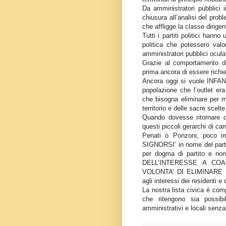
Da amministratori pubblici i
chiusura all’analisi del probl
che affligge la classe dirigente
Tutti i partiti politici hanno
politica che potessero valor
amministratori pubblici ocula
Grazie al comportamento del
prima ancora di essere richie
Ancora oggi si vuole INF
popolazione che l’outlet er
che bisogna eliminare per man
territorio e delle sacre scelt
Quando dovesse ritornare di
questi piccoli gerarchi di ca
Penati o Ponzoni, poco im
SIGNORSI’ in nome del partito
per dogma di partito e n
DELL’INTERESSE A COA
VOLONTA’ DI ELIMINARE L
agli interessi dei residenti e d
La nostra lista civica è com
che ritengono sia possib
amministrativi e locali senza 