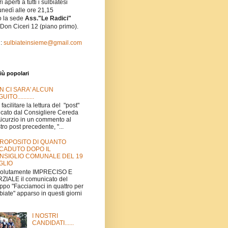
i aperti a tutti i sulbiatesi
unedì alle ore 21,15
o la sede
Ass."Le Radici"
 Don Ciceri 12 (piano primo).
l:
sulbiateinsieme@gmail.com
iù popolari
N CI SARA' ALCUN
UITO...........
 facilitare la lettura del "post"
icato dal Consigliere Cereda
Aicurzio in un commento al
tro post precedente, "...
PROPOSITO DI QUANTO
CADUTO DOPO IL
NSIGLIO COMUNALE DEL 19
GLIO
volutamente IMPRECISO E
ZIALE il comunicato del
ppo "Facciamoci in quattro per
biate" apparso in questi giorni
I NOSTRI
CANDIDATI......