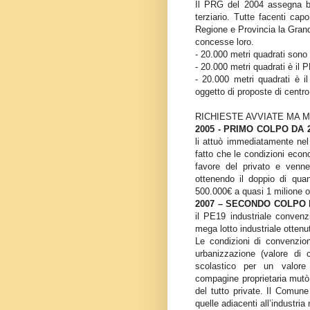
Il PRG del 2004 assegna be
terziario. Tutte facenti cap
Regione e Provincia la Grand
concesse loro.
- 20.000 metri quadrati sono 
- 20.000 metri quadrati è il P
- 20.000 metri quadrati è i
oggetto di proposte di centr
RICHIESTE AVVIATE MA M
2005 - PRIMO COLPO DA 
li attuò immediatamente nel 
fatto che le condizioni ec
favore del privato e venne
ottenendo il doppio di qua
500.000€ a quasi 1 milione o
2007 – SECONDO COLPO D
il PE19 industriale convenz
mega lotto industriale otten
Le condizioni di convenzion
urbanizzazione (valore di 
scolastico per un valore
compagine proprietaria mutò 
del tutto private. Il Comun
quelle adiacenti all’industria