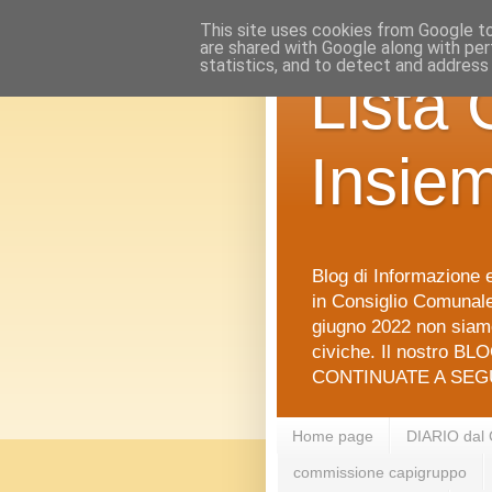
This site uses cookies from Google to 
are shared with Google along with per
statistics, and to detect and address
Lista 
Insie
Blog di Informazione e
in Consiglio Comunale 
giugno 2022 non siamo
civiche. Il nostro BLO
CONTINUATE A SEGU
Home page
DIARIO dal
commissione capigruppo