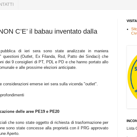
NTATTI
VISIT
Sit
N C’E’ il babau inventato dalla
Civ
pubblica di ieri sera sono state analizzate in maniera
" questioni (Outlet, Ex Filanda, Rsd, Patto dei Sindaci) che
oni dei 9 consiglieri di PT, PDL e PD e che hanno portato allo
omunale e alle prossime elezioni anticipate.
e considerazioni emerse ieri sera sulla vicenda "outlet".
approfondimenti
cazione delle aree PE19 e PE20
INCON
iali che sono state oggetto di richiesta di trasformazione per
ione sono state concesse alla proprietà con il PRG approvato
Lista 
une Aperto.