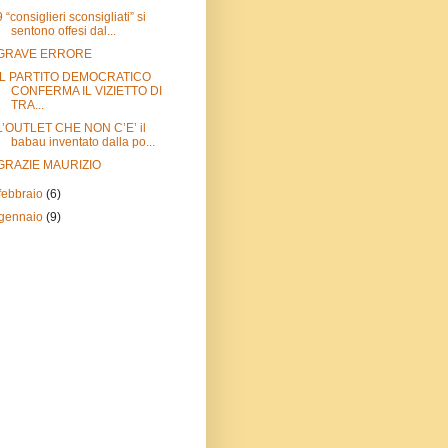
9 “consiglieri sconsigliati” si
sentono offesi dal...
GRAVE ERRORE
IL PARTITO DEMOCRATICO
CONFERMA IL VIZIETTO DI
TRA...
L’OUTLET CHE NON C’E’ il
babau inventato dalla po...
GRAZIE MAURIZIO
febbraio
(6)
gennaio
(9)