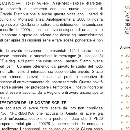
NTATIVO FALLITO DI AVERE LA GRANDE DISTRIBUZIONE
SI
 la proprietà si ripresentò con una nuova richiesta di
"I
 Grande Distribuzione e anche questa volta con i pareri di
PO
ovincia di Monza-Brianza. Analogamente al 2008 la nostra
PR
ragionevole. Quella di emettere una delibera con le condizioni
DI
AL
a quelle del 2009) e con l’obiettivo di disporre di un completo
SUL
o elaborato a spese del privato che desse agli amministratori
nti per aprire discussioni serie e fare scelte ponderate e non
Archiv
ento del privato non venne mai presentato. Ciò dimostra che la
►
20
messe impossibili e smaschera le menzogne (o l’incapacità)
D e degli altri partiti che costruirono il mostro. Siamo invece
►
20
reali per il Comune ottenendo dal privato lo studio del nodo
►
20
ha un alto livello di interesse sia pubblico che privato. Grazie
►
20
remo ottenere notevoli migliorie al progetto esecutivo di
esse di attraversamento del nostro territorio. Questa novità
►
20
isorse private per proteggere il territorio) e il nostro ricorso al
►
20
o di essere ascoltati dalla Regione e di avere ancora aperte
►
20
hiuse.
►
20
TESTATORI DELLE NOSTRE SCELTE
 ha accusato di avere fatto scelte da loro non condivise
►
20
 INFORMATIVA che accusa la Giunta di avere già
►
20
se di un’assurda deduzione a posteriori: dato che il PE20
►
20
n opere stradali già nel 2007/8 (la opere stradali del comparto
 realizzato i capannoni, se ne deduce che la Giunta abbia
►
20