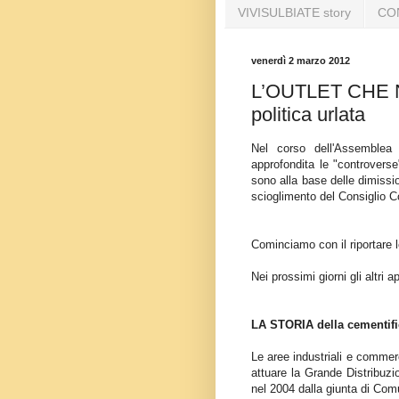
VIVISULBIATE story
CO
venerdì 2 marzo 2012
L’OUTLET CHE NO
politica urlata
Nel corso dell'Assemblea 
approfondita le "controverse
sono alla base delle dimissi
scioglimento del Consiglio C
Cominciamo con il riportare l
Nei prossimi giorni gli altri 
LA STORIA della cementifi
Le aree industriali e commerc
attuare la Grande Distribuz
nel 2004 dalla giunta di Com