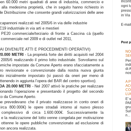
Incontr
n 60.000 metri quadrati di aree di industria, commercio e
ogni l
o alla medesima proprietà, che in seguito hanno richiesto in
press
e Distribuzione che consente grandi valorizzazioni delle aree
in Via
capannoni realizzati nel 2005/6 in via delle industrie
E-mai
E19 industriale in via arti e mestieri
l PE20 commerciale/terziario di fronte a Cascina cà (quello
o commerciale nel 2009 e di outlet nel 2011,
Post p
AI DIVENUTE ATTI E PROCEDIMENTI OPERATIVI)
NO
20.000 METRI
- La proprietà forte dei diritti acquisiti nel 2004
SEG
2005/6 realizzando il primo lotto industriale. Sorvoliamo sul
Per
ind
onomiche impostate da Comune Aperto erano sfacciatamente a
di 
ro revisionate e convenzionate dalla nostra nuova giunta
nos
nto inizialmente impostato (si passò da oneri per meno di
ttenendo in aggiunta l’opera del BAR del centro sportivo).
A 
AC
A 20.000 METRI
- Nel 2007 attivò le pratiche per realizzare
CO
ionando l’operazione e presentando il progetto del secondo
LU
uto da Comune Aperto.
E' 
e prevedevano che il privato realizzasse in conto oneri di
PAR
gru
circa 800.000€) le opere stradali intorno al nuovo plesso
Sul
 complessivo di circa 1.600.000€. Successivamente la
n...
e la realizzazione del lotto venne congelata per motivazione
e ottenne le opere pubbliche convenzionate ad esclusione di
 non ancora realizzata.