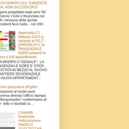
I FA SPIRITO SUL TORRENTE
VA, NON SA COSA DICE
'opera progettata negli anni '90
 Genio Civile e finanziata nel
0: nessuna delle giunte
cedenti fece nulla. - nel 200...
Approvata il 2
febbraio 2024 la
variante al P.G.T. -
ERRORE N°1: la
TANGENZIALE
NORD passerà in
zo a 100 appartamenti
A MODIFICA "GENIALE": LA
NGENZIALE NORD E' STATA
OSTATA IN MEZZO AL NUOVO
ARTIERE RESIDENZIALE
0 NUOVI APPARTAMENT...
che spazzatura d'Egitto!
relazione al nostro post
orema diventa l'ufficio stampa
 Borgomastro" confermiamo di
 letto e riportato la ...
L'Autorità
Nazionale
Anticorruzione
(ANAC) il
10.03.2022 HA