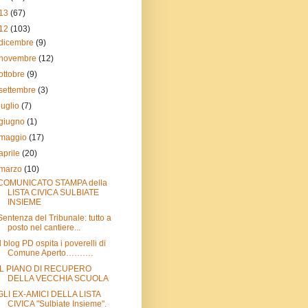
13
(67)
12
(103)
dicembre
(9)
novembre
(12)
ottobre
(9)
settembre
(3)
luglio
(7)
giugno
(1)
maggio
(17)
aprile
(20)
marzo
(10)
COMUNICATO STAMPA della
LISTA CIVICA SULBIATE
INSIEME
Sentenza del Tribunale: tutto a
posto nel cantiere...
Il blog PD ospita i poverelli di
Comune Aperto……….
IL PIANO DI RECUPERO
DELLA VECCHIA SCUOLA
GLI EX-AMICI DELLA LISTA
CIVICA "Sulbiate Insieme".