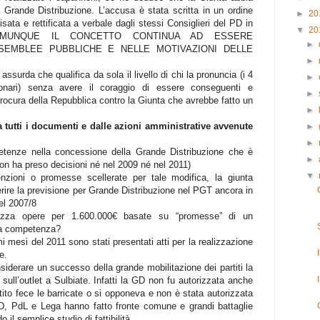
 Grande Distribuzione. L’accusa è stata scritta in un ordine
►
20
sata e rettificata a verbale dagli stessi Consiglieri del PD in
▼
20
. COMUNQUE IL CONCETTO CONTINUA AD ESSERE
►
SEMBLEE PUBBLICHE E NELLE MOTIVAZIONI DELLE
►
ssurda che qualifica da sola il livello di chi la pronuncia (i 4
►
ionari) senza avere il coraggio di essere conseguenti e
►
rocura della Repubblica contro la Giunta che avrebbe fatto un
►
 tutti i documenti e dalle azioni amministrative avvenute
►
►
tenze nella concessione della Grande Distribuzione che è
►
non ha preso decisioni né nel 2009 né nel 2011)
▼
enzioni o promesse scellerate per tale modifica, la giunta
rire la previsione per Grande Distribuzione nel PGT ancora in
el 2007/8
alizza opere per 1.600.000€ basate su “promesse” di un
la competenza?
mi mesi del 2011 sono stati presentati atti per la realizzazione
e.
siderare un successo della grande mobilitazione dei partiti la
sull’outlet a Sulbiate. Infatti la GD non fu autorizzata anche
to fece le barricate o si opponeva e non è stata autorizzata
, PdL e Lega hanno fatto fronte comune e grandi battaglie
ndo il semplice studio di fattibilità.