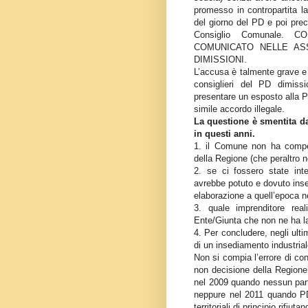
promesso in contropartita la
del giorno del PD e poi preci
Consiglio Comunale
COMUNICATO NELLE AS
DIMISSIONI.
L’accusa è talmente grave e a
consiglieri del PD dimiss
presentare un esposto alla P
simile accordo illegale.
La questione è smentita da
in questi anni.
1. il Comune non ha compe
della Regione (che peraltro 
2. se ci fossero state int
avrebbe potuto e dovuto inse
elaborazione a quell’epoca n
3. quale imprenditore re
Ente/Giunta che non ne ha 
4. Per concludere, negli ulti
di un insediamento industrial
Non si compia l’errore di con
non decisione della Regione 
nel 2009 quando nessun parti
neppure nel 2011 quando PD
territoriali di principio rifiuta