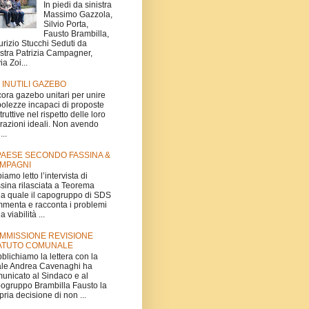
In piedi da sinistra
Massimo Gazzola,
Silvio Porta,
Fausto Brambilla,
rizio Stucchi Seduti da
istra Patrizia Campagner,
ia Zoi...
I INUTILI GAZEBO
ora gazebo unitari per unire
olezze incapaci di proposte
truttive nel rispetto delle loro
irazioni ideali. Non avendo
...
 PAESE SECONDO FASSINA &
MPAGNI
iamo letto l’intervista di
sina rilasciata a Teorema
la quale il capogruppo di SDS
menta e racconta i problemi
a viabilità ...
MMISSIONE REVISIONE
ATUTO COMUNALE
blichiamo la lettera con la
le Andrea Cavenaghi ha
unicato al Sindaco e al
ogruppo Brambilla Fausto la
pria decisione di non ...