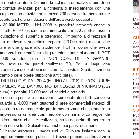
 ha protocollato in Comune la richiesta di realizzazione di un
o contatti avanzati per la richiesta di insediamento con una
ergia con un attività che impiega 200 persone fra ricercatori e
prevede anche una riduzione dell’area verde occupata.
Mau
sin
 20.000 METRI
- Nel 2008 la proprietà presentò anche la
Silv
 il lotto PE20 terziario e commerciale che l’AC sottoscrisse a
ccupazione di superficie ottenendo l’impegno a dimezzare il
GL
o la medesima superficie coperta (20.000 mq.) ma su due
Anc
deb
sibile anche grazie allo studio del PGT in corso che aveva
cos
 aree verdi cementificate dai precedenti amministratori. Il PGT
isp
o 10.000 su due piani e NON CONCEDE LA GRANDE
con
 l’accusa dei partiti coalizzati PD, PdL e Lega, che
 comunicando sottobanco che la nostra Giunta avrebbe
IL
CO
ambio delle opere pubbliche anticipate).
Abb
DIRITTO GIA’ DAL 2004 (E FINO AL 2018) DI COSTRUIRE
Fas
MMERCIALE DA 4.000 MQ. DI NEGOZI DI VICINATO (pari
nel
no) e per altri 16.000 mq. di servizi e terziario.
com
dell
e non era possibile rimuovere il contenuto dei diritti concessi
iguardo ai 4.000 metri quadrati di aree commerciali (negozi di
CO
megastruttura commerciale per la nostra zona che permette la
ST
complesso di un’area commerciale con minimo 16 negozi da
Pub
qua
 Uno spazio che, se realizzato, ha la capacità di mettere in
com
resenti non solo a Sulbiate ma anche nei paesi confinanti.
cap
hanno espressa i negozianti di Sulbiate insieme con la
pro
 agli amministratori pubblici di trovare proposte alternative a