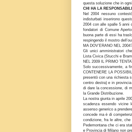
questa soluzione che in og
CHI HA LA RESPONSABILI
Nel 2004 nessuno contestò
indisturbati inserirono ques
2004 con alle spalle 5 anni d
fondatori di Comune Aperto
buona parte di essi ha trasl
respingendo il mostro dell’out
MA DOV’ERANO NEL 2004
Gli unici amministratori ch
Lista Civica (Stucchi e Bramb
NEL 2009 IL PRIMO TENT
Solo successivamente, a fi
CONTENERE LA POSSIBILIT
presentò con una richiesta s
centro destra) e in provincia 
di dare la concessione, di mo
la Grande Distribuzione.
La nostra giunta in aprile 2
scadenza essendo vicine le
assenso generico a prendere 
concede ma è di competenza d
condizione, fra le altre, che 
Pedemontana che ci era stat
e Provincia di Milano non pr