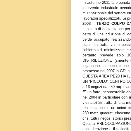
In autunno 2011 la proprietà
intervento industriale avend
multinazionale del settore en
lavoratori specializzati. Si 
2008 – TERZO COLPO DA
richiesta di convenzione per
patto di una riduzione di o
verde occupato realizzand
piani. La trattativa fu pos
l’obiettivo di minimizzare le
pertanto prevede sol
DISTRIBUZIONE (smentendo
ingannano la popolazione
promesso nel 2007 la GD in c
QUESTA AREA PE20 HA IL 
UN “PICCOLO” CENTRO CO
a 16 negozi da 250 mq. ciascu
E’ un fatto incontestabile ch
nel 2004 in particolare con r
vicinato) Si tratta di una 
realizzazione in un unico 
250 metri quadrati ciascuno.
crisi tutti i negozi storici p
Questa PREOCCUPAZIONE l’
considerazione e il sollecito