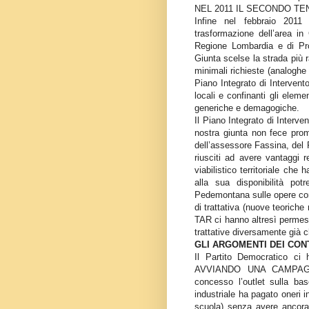
NEL 2011 IL SECONDO TE
Infine nel febbraio 2011
trasformazione dell’area in
Regione Lombardia e di Pr
Giunta scelse la strada più 
minimali richieste (analoghe 
Piano Integrato di Intervent
locali e confinanti gli eleme
generiche e demagogiche.
Il Piano Integrato di Interv
nostra giunta non fece pro
dell’assessore Fassina, del P
riusciti ad avere vantaggi 
viabilistico territoriale che 
alla sua disponibilità pot
Pedemontana sulle opere conn
di trattativa (nuove teoriche r
TAR ci hanno altresì permess
trattative diversamente già c
GLI ARGOMENTI DEI CON
Il Partito Democratico ci
AVVIANDO UNA CAMPAGNA
concesso l’outlet sulla ba
industriale ha pagato oneri i
scuola) senza avere ancora