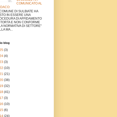
COMUNICATO AL
NDACO:
L COMUNE DI SULBIATE HA
STO IN ESSERE UNA
OCEDURA DI AFFIDAMENTO
STORTA E NON CONFORME
LA NORMATIVA DI SETTORE"
LA MA...
io blog
25
(3)
24
(4)
23
(3)
22
(10)
21
(21)
20
(38)
19
(32)
18
(41)
17
(3)
16
(10)
15
(6)
14
(24)