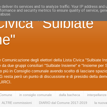
deliver its services and to analyze traffic. Your IP address and
formance and security metrics to ensure quality of service, ge
 abuse.
Civica "Sulbiate
me"
 Comunicazione degli elettori della Lista Civica "Sulbiate I
da due gruppi consiliari "Sulbiate Insieme" e "Insieme per S
 più in Consiglio comunale avendo scelto di lasciare spazi
G resta però un punto di discussione e di presidio della dem
IRCI.
 Comune
in consiglio comunale
dalla bacheca
interpellanze
ALTRE commissioni
DIARIO dal Comune 2017-2019
la nuova