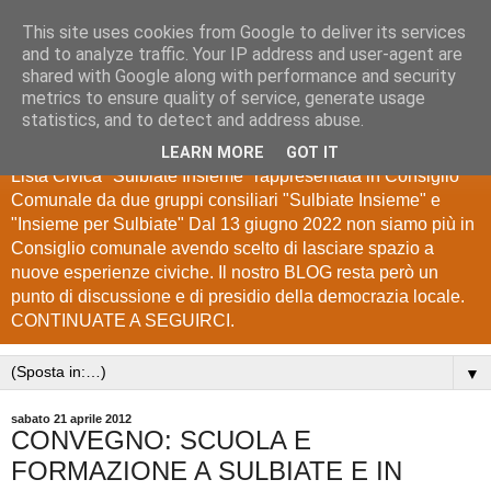
This site uses cookies from Google to deliver its services
Lista Civica "Sulbiate
and to analyze traffic. Your IP address and user-agent are
shared with Google along with performance and security
Insieme"
metrics to ensure quality of service, generate usage
statistics, and to detect and address abuse.
Blog di Informazione e Comunicazione degli elettori della
LEARN MORE
GOT IT
Lista Civica "Sulbiate Insieme" rappresentata in Consiglio
Comunale da due gruppi consiliari "Sulbiate Insieme" e
"Insieme per Sulbiate" Dal 13 giugno 2022 non siamo più in
Consiglio comunale avendo scelto di lasciare spazio a
nuove esperienze civiche. Il nostro BLOG resta però un
punto di discussione e di presidio della democrazia locale.
CONTINUATE A SEGUIRCI.
▼
sabato 21 aprile 2012
CONVEGNO: SCUOLA E
FORMAZIONE A SULBIATE E IN