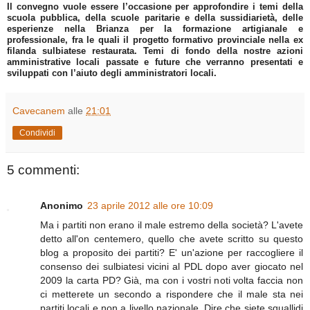
Il convegno vuole essere l’occasione per approfondire i temi della
scuola pubblica, della scuole paritarie e della sussidiarietà, delle
esperienze nella Brianza per la formazione artigianale e
professionale, fra le quali il progetto formativo provinciale nella ex
filanda sulbiatese restaurata. Temi di fondo della nostre azioni
amministrative locali passate e future che verranno presentati e
sviluppati con l’aiuto degli amministratori locali.
Cavecanem
alle
21:01
Condividi
5 commenti:
Anonimo
23 aprile 2012 alle ore 10:09
Ma i partiti non erano il male estremo della società? L'avete
detto all'on centemero, quello che avete scritto su questo
blog a proposito dei partiti? E' un'azione per raccogliere il
consenso dei sulbiatesi vicini al PDL dopo aver giocato nel
2009 la carta PD? Già, ma con i vostri noti volta faccia non
ci metterete un secondo a rispondere che il male sta nei
partiti locali e non a livello nazionale. Dire che siete squallidi