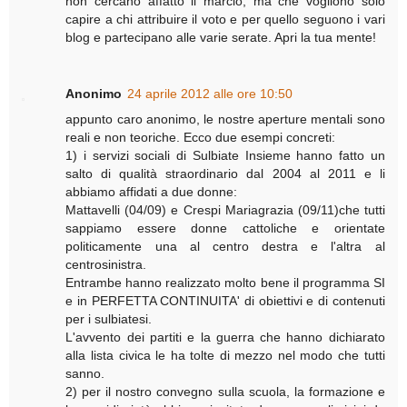
non cercano affatto il marcio, ma che vogliono solo
capire a chi attribuire il voto e per quello seguono i vari
blog e partecipano alle varie serate. Apri la tua mente!
Anonimo
24 aprile 2012 alle ore 10:50
appunto caro anonimo, le nostre aperture mentali sono
reali e non teoriche. Ecco due esempi concreti:
1) i servizi sociali di Sulbiate Insieme hanno fatto un
salto di qualità straordinario dal 2004 al 2011 e li
abbiamo affidati a due donne:
Mattavelli (04/09) e Crespi Mariagrazia (09/11)che tutti
sappiamo essere donne cattoliche e orientate
politicamente una al centro destra e l'altra al
centrosinistra.
Entrambe hanno realizzato molto bene il programma SI
e in PERFETTA CONTINUITA' di obiettivi e di contenuti
per i sulbiatesi.
L'avvento dei partiti e la guerra che hanno dichiarato
alla lista civica le ha tolte di mezzo nel modo che tutti
sanno.
2) per il nostro convegno sulla scuola, la formazione e