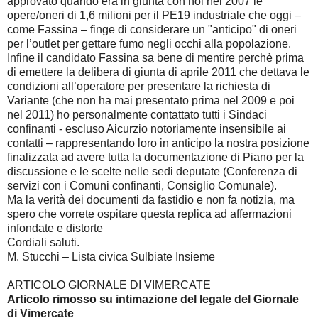
approvato quando era in giunta con noi nel 2007 le
opere/oneri di 1,6 milioni per il PE19 industriale che oggi –
come Fassina – finge di considerare un "anticipo" di oneri
per l’outlet per gettare fumo negli occhi alla popolazione.
Infine il candidato Fassina sa bene di mentire perchè prima
di emettere la delibera di giunta di aprile 2011 che dettava le
condizioni all’operatore per presentare la richiesta di
Variante (che non ha mai presentato prima nel 2009 e poi
nel 2011) ho personalmente contattato tutti i Sindaci
confinanti - escluso Aicurzio notoriamente insensibile ai
contatti – rappresentando loro in anticipo la nostra posizione
finalizzata ad avere tutta la documentazione di Piano per la
discussione e le scelte nelle sedi deputate (Conferenza di
servizi con i Comuni confinanti, Consiglio Comunale).
Ma la verità dei documenti da fastidio e non fa notizia, ma
spero che vorrete ospitare questa replica ad affermazioni
infondate e distorte
Cordiali saluti.
M. Stucchi – Lista civica Sulbiate Insieme
ARTICOLO GIORNALE DI VIMERCATE
Articolo rimosso su intimazione del legale del Giornale
di Vimercate